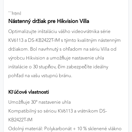
výkon a funkčnosť našich stránok.
```html
Google Analytics
Nástenný držiak pre Hikvision Villa
Optimalizujte inštaláciu vášho videovrátnika série
Poskytovateľ:
Google
KV6113 a DS-KB2422T-IM s týmto kvalitným nástenným
držiakom. Bol navrhnutý s ohľadom na sériu Villa od
MARKETINGOVÉ COOKIES
výrobcu Hikvision a umožňuje nastavenie uhla
Marketingové cookies sa používajú na sledovanie
inštalácie o 30 stupňov, čím zabezpečíte ideálny
správania používateľov naprieč webovými
pohľad na vašu vstupnú bránu.
stránkami. Umožňujú nám a našim partnerom
zobrazovať cielenú a relevantnú reklamu, a to na
Kľúčové vlastnosti
našom webe aj v reklamných sieťach tretích strán.
Umožňuje 30° nastavenie uhla
Google Ads
Kompatibilný so sériou KV6113 a vrátnikom DS-
Poskytovateľ:
Google
KB2422T-IM
Odolný materiál: Polykarbonát + 10 % sklenené vlákno