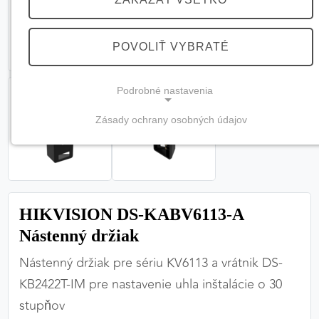
POVOLIŤ VYBRATÉ
Podrobné nastavenia
Zásady ochrany osobných údajov
NEVYHNUTNÉ COOKIES
(vždy aktívne, nemožno vypnúť)
Tieto cookies sú potrebné na správne fungovanie
webovej stránky a bez nich by nebolo možné
HIKVISION DS-KABV6113-A
zabezpečiť jej plnú funkčnosť.
Nástenný držiak
Nevyhnutné cookies
Nástenný držiak pre sériu KV6113 a vrátnik DS-
KB2422T-IM pre nastavenie uhla inštalácie o 30
stupňov
PREFERENČNÉ COOKIES