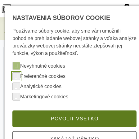
0
NASTAVENIA SÚBOROV COOKIE
Kamerové systémy
Používame súbory cookie, aby sme vám umožnili
HIKVISION DS-KABV6113-A Nástenný držiak
pohodlné prehliadanie webovej stránky a vďaka analýze
prevádzky webovej stránky neustále zlepšovali jej
funkcie, výkon a použiteľnosť.
Nevyhnutné cookies
Preferenčné cookies
Analytické cookies
Marketingové cookies
POVOLIŤ VŠETKO
ZAKÁZAŤ VŠETKO