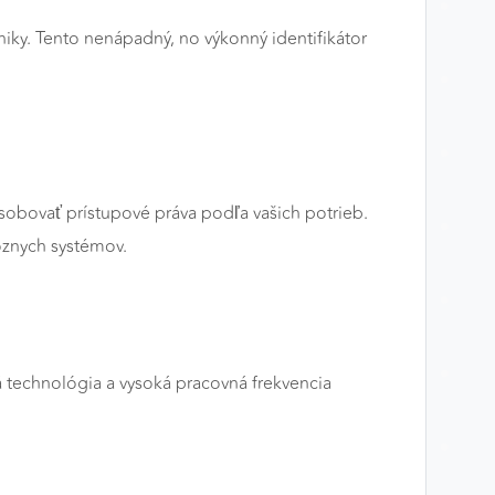
niky. Tento nenápadný, no výkonný identifikátor
obovať prístupové práva podľa vašich potrieb.
ôznych systémov.
á technológia a vysoká pracovná frekvencia