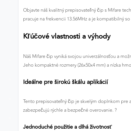
Preferenčné cookies
Objavte náš kvalitný prepisovateľný čip s Mifare te
pracuje na frekvencii 13.56MHz a je kompatibilný 
ANALYTICKÉ COOKIES
Kľúčové vlastnosti a výhody
Analytické cookies nám umožňujú meranie výkonu
nášho webu. Ich pomocou určujeme počet návštev a
Náš Mifare čip vyniká svojou univerzálnosťou a mo
zdroje návštev našich webových stránok. Dáta získané
pomocou týchto cookies spracovávame anonymne a
Jeho kompaktné rozmery (26x50x4 mm) a nízka hmotn
súhrnne, bez použitia identifikátorov, ktoré ukazujú na
konkrétnych používateľov nášho webu. Vďaka týmto
Ideálne pre širokú škálu aplikácií
cookies môžeme optimalizovať výkon a funkčnosť
našich stránok.
Tento prepisovateľný čip je skvelým doplnkom pre a
Google Analytics
zabezpečujú rýchle a bezpečné overovanie. ?
Poskytovateľ:
Google
Jednoduché použitie a dlhá životnosť