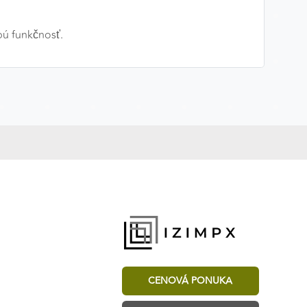
bú funkčnosť.
CENOVÁ PONUKA