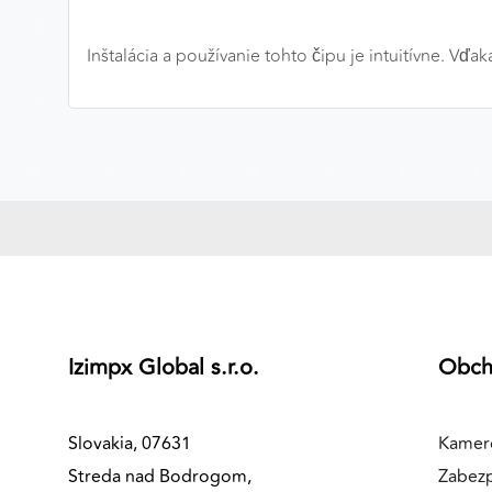
MARKETINGOVÉ COOKIES
Inštalácia a používanie tohto čipu je intuitívne. V
Marketingové cookies sa používajú na sledovanie
správania používateľov naprieč webovými stránkami.
Umožňujú nám a našim partnerom zobrazovať cielenú 
relevantnú reklamu, a to na našom webe aj v
reklamných sieťach tretích strán.
Google Ads
Poskytovateľ:
Google
Izimpx Global s.r.o.
Obc
Slovakia, 07631
Kamer
Streda nad Bodrogom,
Zabez