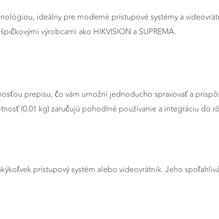
chnológiou, ideálny pre moderné prístupové systémy a videovrát
so špičkovými výrobcami ako HIKVISION a SUPREMA.
žnosťou prepisu, čo vám umožní jednoducho spravovať a prispôs
osť (0.01 kg) zaručujú pohodlné používanie a integráciu do r
kýkoľvek prístupový systém alebo videovrátnik. Jeho spoľahliv