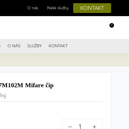
KONTAKT
O nás
Naše služby
0
S
O NÁS
SLUŽBY
KONTAKT
M102M Mifare čip
ľný.
−
+