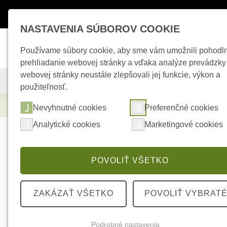
Máte otázky ?
+421 950 242 694
esho
NASTAVENIA SÚBOROV COOKIE
Používame súbory cookie, aby sme vám umožnili pohodl
prehliadanie webovej stránky a vďaka analýze prevádzky
webovej stránky neustále zlepšovali jej funkcie, výkon a
KAMEROVÉ SYSTÉMY
ZABEZPEČOVACIE SYSTÉMY
použiteľnosť.
Kamerové systémy
HIKVISION DS-K7M10
Nevyhnutné cookies
Preferenčné cookies
Analytické cookies
Marketingové cookies
POVOLIŤ VŠETKO
ZAKÁZAŤ VŠETKO
POVOLIŤ VYBRAT
Podrobné nastavenia