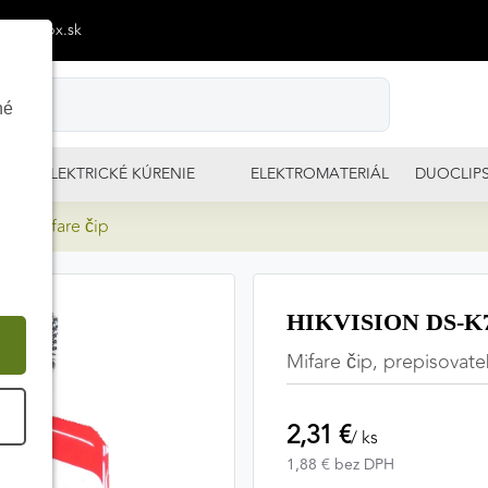
p@izimpx.sk
né
ELEKTRICKÉ KÚRENIE
ELEKTROMATERIÁL
DUOCLIP
2M Mifare čip
HIKVISION DS-K7
Mifare čip, prepisovate
É
2,31 €
/ ks
1,88 € bez DPH