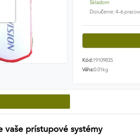
Skladom
Doručenie: 4–6 pracov
Kód:
19109835
Váha:
0.01kg
e vaše prístupové systémy