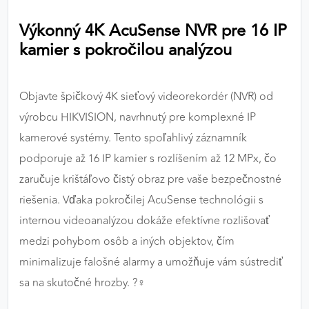
výkon a funkčnosť našich stránok.
Výkonný 4K AcuSense NVR pre 16 IP
kamier s pokročilou analýzou
Google Analytics
Poskytovateľ:
Google
Objavte špičkový 4K sieťový videorekordér (NVR) od
výrobcu HIKVISION, navrhnutý pre komplexné IP
MARKETINGOVÉ COOKIES
kamerové systémy. Tento spoľahlivý záznamník
Marketingové cookies sa používajú na sledovanie
podporuje až 16 IP kamier s rozlíšením až 12 MPx, čo
správania používateľov naprieč webovými
zaručuje krištáľovo čistý obraz pre vaše bezpečnostné
stránkami. Umožňujú nám a našim partnerom
riešenia. Vďaka pokročilej AcuSense technológii s
zobrazovať cielenú a relevantnú reklamu, a to na
našom webe aj v reklamných sieťach tretích strán.
internou videoanalýzou dokáže efektívne rozlišovať
medzi pohybom osôb a iných objektov, čím
Google Ads
minimalizuje falošné alarmy a umožňuje vám sústrediť
Poskytovateľ:
Google
sa na skutočné hrozby. ?️‍♀️