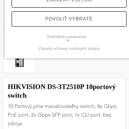
POVOLIŤ VYBRATÉ
Podrobné nastavenia
Zásady ochrany osobných údajov
NEVYHNUTNÉ COOKIES
(vždy aktívne, nemožno vypnúť)
Tieto cookies sú potrebné na správne fungovanie
webovej stránky a bez nich by nebolo možné
HIKVISION DS-3T2510P 10portový
zabezpečiť jej plnú funkčnosť.
switch
Nevyhnutné cookies
10 Portový plne manažovateľný switch, 8x Gbps
PoE port, 2x Gbps SFP port, 1x CLI port, bez
zdroja
PREFERENČNÉ COOKIES