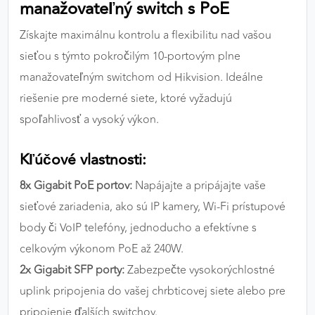
manažovateľný switch s PoE
výkon a funkčnosť našich stránok.
Získajte maximálnu kontrolu a flexibilitu nad vašou
Google Analytics
sieťou s týmto pokročilým 10-portovým plne
Poskytovateľ:
Google
manažovateľným switchom od Hikvision. Ideálne
riešenie pre moderné siete, ktoré vyžadujú
spoľahlivosť a vysoký výkon.
MARKETINGOVÉ COOKIES
Marketingové cookies sa používajú na sledovanie
Kľúčové vlastnosti:
správania používateľov naprieč webovými
8x Gigabit PoE portov:
Napájajte a pripájajte vaše
stránkami. Umožňujú nám a našim partnerom
zobrazovať cielenú a relevantnú reklamu, a to na
sieťové zariadenia, ako sú IP kamery, Wi-Fi prístupové
našom webe aj v reklamných sieťach tretích strán.
body či VoIP telefóny, jednoducho a efektívne s
celkovým výkonom PoE až 240W.
Google Ads
2x Gigabit SFP porty:
Zabezpečte vysokorýchlostné
Poskytovateľ:
Google
uplink pripojenia do vašej chrbticovej siete alebo pre
pripojenie ďalších switchov.