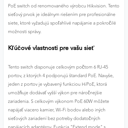
výkon a funkčnosť našich stránok.
PoE switch od renomovaného výrobcu Hikvision. Tento
sieťový prvok je ideálnym riešením pre profesionálne
Google Analytics
siete, ktoré vyžadujú spoľahlivé napájanie a pokročilé
Poskytovateľ:
Google
možnosti správy.
Kľúčové vlastnosti pre vašu sieť
MARKETINGOVÉ COOKIES
Marketingové cookies sa používajú na sledovanie
Tento switch disponuje celkovým počtom 6 RJ-45
správania používateľov naprieč webovými
portov, z ktorých 4 podporujú štandard PoE. Navyše,
stránkami. Umožňujú nám a našim partnerom
zobrazovať cielenú a relevantnú reklamu, a to na
jeden z portov je vybavený funkciou HiPoE, ktorá
našom webe aj v reklamných sieťach tretích strán.
umožňuje dodávať vyšší výkon pre náročnejšie
zariadenia. S celkovým výkonom PoE 60W môžete
Google Ads
napájať viacero kamier, Wi-Fi bodov alebo iných
Poskytovateľ:
Google
sieťových zariadení bez potreby dodatočných
napájacích adaptérov. Funkcia "Extend mode" s