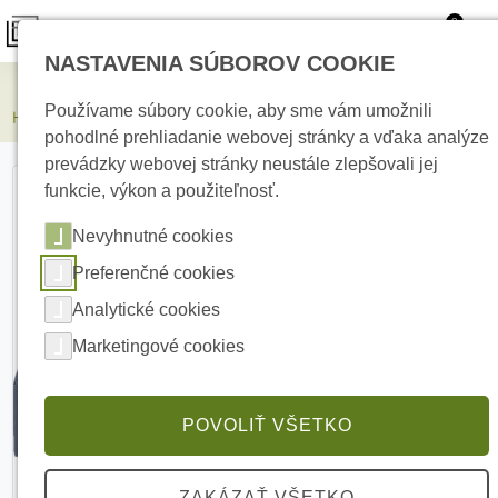
0
NASTAVENIA SÚBOROV COOKIE
Kamerové systémy
Používame súbory cookie, aby sme vám umožnili
HIKVISION DS-3E1106HP-EI 6portový manažovateľný PoE switch
pohodlné prehliadanie webovej stránky a vďaka analýze
prevádzky webovej stránky neustále zlepšovali jej
funkcie, výkon a použiteľnosť.
Nevyhnutné cookies
Preferenčné cookies
Analytické cookies
Marketingové cookies
POVOLIŤ VŠETKO
ZAKÁZAŤ VŠETKO