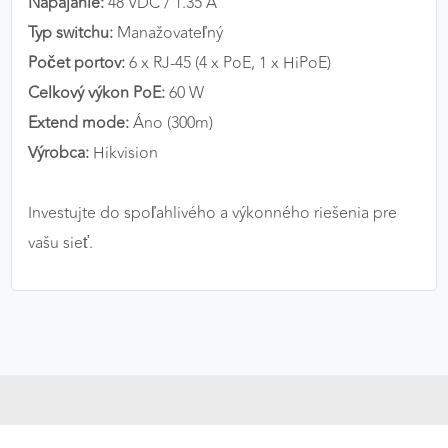
Napájanie:
48 VDC / 1.35 A
Typ switchu:
Manažovateľný
Počet portov:
6 x RJ-45 (4 x PoE, 1 x HiPoE)
Celkový výkon PoE:
60 W
Extend mode:
Áno (300m)
Výrobca:
Hikvision
Investujte do spoľahlivého a výkonného riešenia pre
vašu sieť.