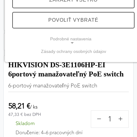
POVOLIŤ VYBRATÉ
Podrobné nastavenia
Zásady ochrany osobných údajov
NEVYHNUTNÉ COOKIES
HIKVISION DS-3E1106HP-EI
(vždy aktívne, nemožno vypnúť)
6portový manažovateľný PoE switch
Tieto cookies sú potrebné na správne fungovanie
6-portový manažovateľný PoE switch
webovej stránky a bez nich by nebolo možné
zabezpečiť jej plnú funkčnosť.
58,21 €
/ ks
Nevyhnutné cookies
47,33 € bez DPH
−
+
Skladom
Doručenie: 4–6 pracovných dní
PREFERENČNÉ COOKIES