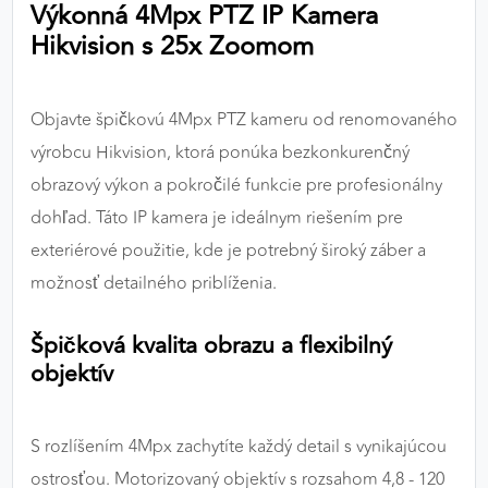
Výkonná 4Mpx PTZ IP Kamera
výkon a funkčnosť našich stránok.
Hikvision s 25x Zoomom
Google Analytics
Poskytovateľ:
Google
Objavte špičkovú 4Mpx PTZ kameru od renomovaného
výrobcu Hikvision, ktorá ponúka bezkonkurenčný
obrazový výkon a pokročilé funkcie pre profesionálny
MARKETINGOVÉ COOKIES
dohľad. Táto IP kamera je ideálnym riešením pre
Marketingové cookies sa používajú na sledovanie
exteriérové použitie, kde je potrebný široký záber a
správania používateľov naprieč webovými
možnosť detailného priblíženia.
stránkami. Umožňujú nám a našim partnerom
zobrazovať cielenú a relevantnú reklamu, a to na
Špičková kvalita obrazu a flexibilný
našom webe aj v reklamných sieťach tretích strán.
objektív
Google Ads
Poskytovateľ:
Google
S rozlíšením 4Mpx zachytíte každý detail s vynikajúcou
ostrosťou. Motorizovaný objektív s rozsahom 4,8 - 120