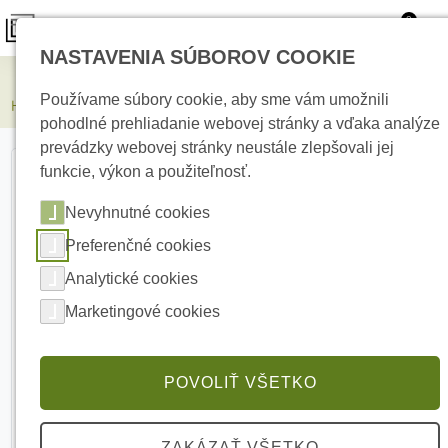
0
NASTAVENIA SÚBOROV COOKIE
Kamerové systémy
Používame súbory cookie, aby sme vám umožnili
HIKVISION DS-2DE5425IW-AE(T5) 4 Mpx PTZ kamera
pohodlné prehliadanie webovej stránky a vďaka analýze
prevádzky webovej stránky neustále zlepšovali jej
funkcie, výkon a použiteľnosť.
Nevyhnutné cookies
Preferenčné cookies
Analytické cookies
Marketingové cookies
POVOLIŤ VŠETKO
ZAKÁZAŤ VŠETKO