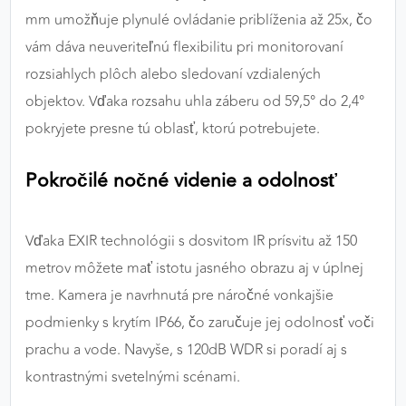
mm umožňuje plynulé ovládanie priblíženia až 25x, čo
vám dáva neuveriteľnú flexibilitu pri monitorovaní
rozsiahlych plôch alebo sledovaní vzdialených
objektov. Vďaka rozsahu uhla záberu od 59,5° do 2,4°
pokryjete presne tú oblasť, ktorú potrebujete.
Pokročilé nočné videnie a odolnosť
Vďaka EXIR technológii s dosvitom IR prísvitu až 150
metrov môžete mať istotu jasného obrazu aj v úplnej
tme. Kamera je navrhnutá pre náročné vonkajšie
podmienky s krytím IP66, čo zaručuje jej odolnosť voči
prachu a vode. Navyše, s 120dB WDR si poradí aj s
kontrastnými svetelnými scénami.