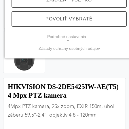
POVOLIŤ VYBRATÉ
Podrobné nastavenia
Zásady ochrany osobných údajov
NEVYHNUTNÉ COOKIES
(vždy aktívne, nemožno vypnúť)
Tieto cookies sú potrebné na správne fungovanie
webovej stránky a bez nich by nebolo možné
HIKVISION DS-2DE5425IW-AE(T5)
zabezpečiť jej plnú funkčnosť.
4 Mpx PTZ kamera
Nevyhnutné cookies
4Mpx PTZ kamera, 25x zoom, EXIR 150m, uhol
záberu 59,5°-2,4°, objektív 4,8 - 120mm,
PREFERENČNÉ COOKIES