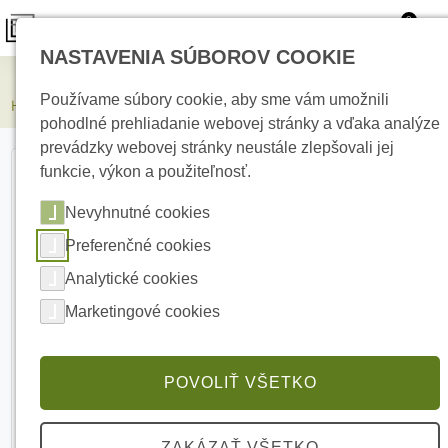
0
NASTAVENIA SÚBOROV COOKIE
Kamerové systémy
Používame súbory cookie, aby sme vám umožnili
HIKVISION DS-2DE4225IWG1-E 2 MPx PTZ IP kamera
pohodlné prehliadanie webovej stránky a vďaka analýze
prevádzky webovej stránky neustále zlepšovali jej
funkcie, výkon a použiteľnosť.
Nevyhnutné cookies
Preferenčné cookies
Analytické cookies
Marketingové cookies
POVOLIŤ VŠETKO
ZAKÁZAŤ VŠETKO