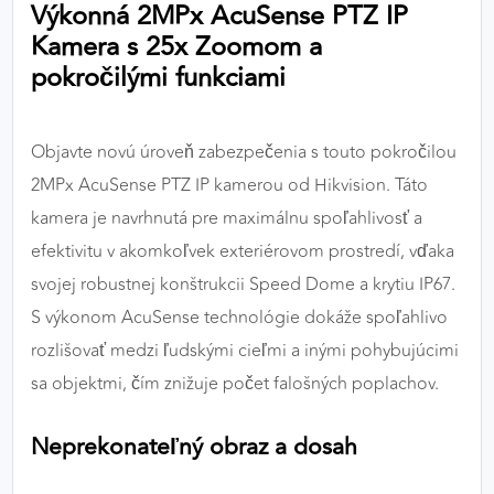
Výkonná 2MPx AcuSense PTZ IP
výkon a funkčnosť našich stránok.
Kamera s 25x Zoomom a
pokročilými funkciami
Google Analytics
Poskytovateľ:
Google
Objavte novú úroveň zabezpečenia s touto pokročilou
2MPx AcuSense PTZ IP kamerou od Hikvision. Táto
MARKETINGOVÉ COOKIES
kamera je navrhnutá pre maximálnu spoľahlivosť a
Marketingové cookies sa používajú na sledovanie
efektivitu v akomkoľvek exteriérovom prostredí, vďaka
správania používateľov naprieč webovými
svojej robustnej konštrukcii Speed Dome a krytiu IP67.
stránkami. Umožňujú nám a našim partnerom
S výkonom AcuSense technológie dokáže spoľahlivo
zobrazovať cielenú a relevantnú reklamu, a to na
našom webe aj v reklamných sieťach tretích strán.
rozlišovať medzi ľudskými cieľmi a inými pohybujúcimi
sa objektmi, čím znižuje počet falošných poplachov.
Google Ads
Neprekonateľný obraz a dosah
Poskytovateľ:
Google