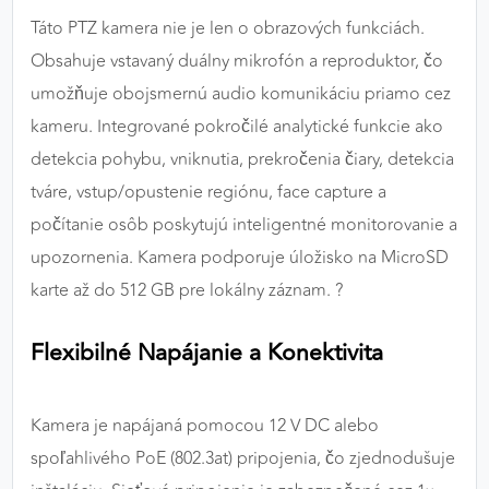
Táto PTZ kamera nie je len o obrazových funkciách.
Obsahuje vstavaný duálny mikrofón a reproduktor, čo
umožňuje obojsmernú audio komunikáciu priamo cez
kameru. Integrované pokročilé analytické funkcie ako
detekcia pohybu, vniknutia, prekročenia čiary, detekcia
tváre, vstup/opustenie regiónu, face capture a
počítanie osôb poskytujú inteligentné monitorovanie a
upozornenia. Kamera podporuje úložisko na MicroSD
karte až do 512 GB pre lokálny záznam. ?️
Flexibilné Napájanie a Konektivita
Kamera je napájaná pomocou 12 V DC alebo
spoľahlivého PoE (802.3at) pripojenia, čo zjednodušuje