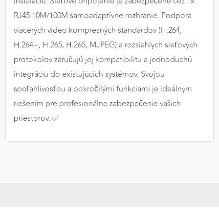
inštaláciu. Sieťové pripojenie je zabezpečené cez 1x
RJ45 10M/100M samoadaptívne rozhranie. Podpora
viacerých video kompresných štandardov (H.264,
H.264+, H.265, H.265, MJPEG) a rozsiahlych sieťových
protokolov zaručujú jej kompatibilitu a jednoduchú
integráciu do existujúcich systémov. Svojou
spoľahlivosťou a pokročilými funkciami je ideálnym
riešením pre profesionálne zabezpečenie vašich
priestorov. ✅