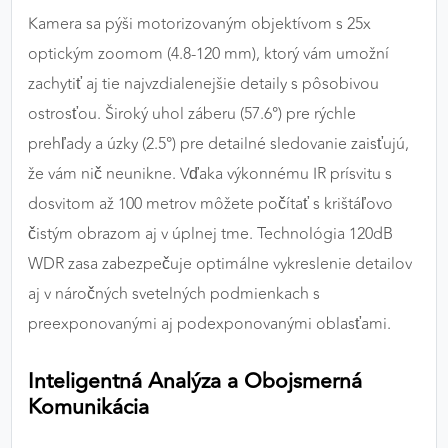
Kamera sa pýši motorizovaným objektívom s 25x
optickým zoomom (4.8-120 mm), ktorý vám umožní
zachytiť aj tie najvzdialenejšie detaily s pôsobivou
ostrosťou. Široký uhol záberu (57.6°) pre rýchle
prehľady a úzky (2.5°) pre detailné sledovanie zaisťujú,
že vám nič neunikne. Vďaka výkonnému IR prísvitu s
dosvitom až 100 metrov môžete počítať s krištáľovo
čistým obrazom aj v úplnej tme. Technológia 120dB
WDR zasa zabezpečuje optimálne vykreslenie detailov
aj v náročných svetelných podmienkach s
preexponovanými aj podexponovanými oblasťami.
Inteligentná Analýza a Obojsmerná
Komunikácia