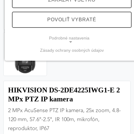
POVOLIŤ VYBRATÉ
Podrobné nastavenia
Zásady ochrany osobných údajov
NEVYHNUTNÉ COOKIES
(vždy aktívne, nemožno vypnúť)
Tieto cookies sú potrebné na správne fungovanie
webovej stránky a bez nich by nebolo možné
HIKVISION DS-2DE4225IWG1-E 2
zabezpečiť jej plnú funkčnosť.
MPx PTZ IP kamera
Nevyhnutné cookies
2 MPx AcuSense PTZ IP kamera, 25x zoom, 4.8-
120 mm, 57.6°-2.5°, IR 100m, mikrofón,
reproduktor, IP67
PREFERENČNÉ COOKIES