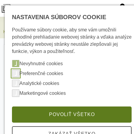
0
NASTAVENIA SÚBOROV COOKIE
Kamerové systémy
Používame súbory cookie, aby sme vám umožnili
HIKVISION DS-2DE4215IW-DE(T5) 2 MPx IP PTZ kamera
pohodlné prehliadanie webovej stránky a vďaka analýze
prevádzky webovej stránky neustále zlepšovali jej
funkcie, výkon a použiteľnosť.
Nevyhnutné cookies
Preferenčné cookies
Analytické cookies
Marketingové cookies
POVOLIŤ VŠETKO
ZAKÁZAŤ VŠETKO