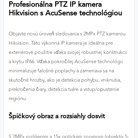
Profesionálna PTZ IP kamera
výkon a funkčnosť našich stránok.
Hikvision s AcuSense technológiou
Google Analytics
Poskytovateľ:
Google
Objavte novú úroveň sledovania s 2MPx PTZ kamerou
Hikvision. Táto výkonná IP kamera je ideálna pre
exteriérové použitie vďaka svojej robustnej konštrukcii
MARKETINGOVÉ COOKIES
a krytiu IP66. Vďaka pokročilej AcuSense technológii
Marketingové cookies sa používajú na sledovanie
minimalizuje falošné poplachy a zameriava sa na
správania používateľov naprieč webovými
skutočné hrozby, ako je detekcia pohybu, vniknutia,
stránkami. Umožňujú nám a našim partnerom
prekročenia čiary, detekcia tváre a vstup/opustenie
zobrazovať cielenú a relevantnú reklamu, a to na
našom webe aj v reklamných sieťach tretích strán.
regiónu.
Google Ads
Špičkový obraz a rozsiahly dosvit
Poskytovateľ:
Google
S 2MPx rozlíšením a 15x optickým zoomom (objektív 5-