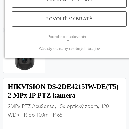
POVOLIŤ VYBRATÉ
Podrobné nastavenia
Zásady ochrany osobných údajov
NEVYHNUTNÉ COOKIES
(vždy aktívne, nemožno vypnúť)
Tieto cookies sú potrebné na správne fungovanie
webovej stránky a bez nich by nebolo možné
HIKVISION DS-2DE4215IW-DE(T5)
zabezpečiť jej plnú funkčnosť.
2 MPx IP PTZ kamera
Nevyhnutné cookies
2MPx PTZ AcuSense, 15x optický zoom, 120
WDR, IR do 100m, IP 66
PREFERENČNÉ COOKIES