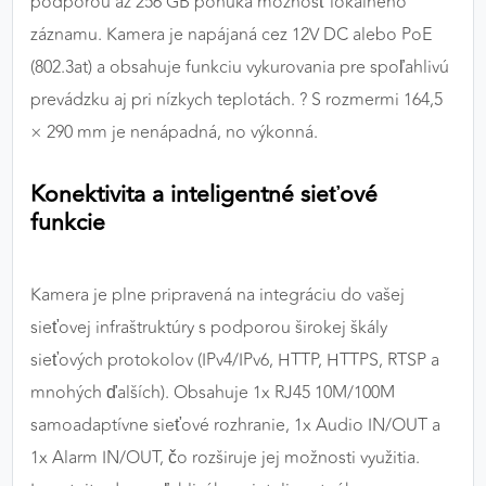
podporou až 256 GB ponúka možnosť lokálneho
záznamu. Kamera je napájaná cez 12V DC alebo PoE
(802.3at) a obsahuje funkciu vykurovania pre spoľahlivú
prevádzku aj pri nízkych teplotách. ?️ S rozmermi 164,5
× 290 mm je nenápadná, no výkonná.
Konektivita a inteligentné sieťové
funkcie
Kamera je plne pripravená na integráciu do vašej
sieťovej infraštruktúry s podporou širokej škály
sieťových protokolov (IPv4/IPv6, HTTP, HTTPS, RTSP a
mnohých ďalších). Obsahuje 1x RJ45 10M/100M
samoadaptívne sieťové rozhranie, 1x Audio IN/OUT a
1x Alarm IN/OUT, čo rozširuje jej možnosti využitia.