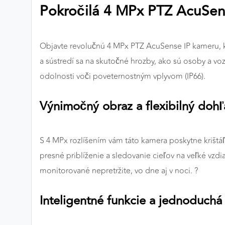
Pokročilá 4 MPx PTZ AcuSen
Preferenčné cookies
Objavte revolučnú 4 MPx PTZ AcuSense IP kameru, k
ANALYTICKÉ COOKIES
a sústredí sa na skutočné hrozby, ako sú osoby a v
Analytické cookies nám umožňujú meranie výkonu
odolnosti voči poveternostným vplyvom (IP66).
nášho webu. Ich pomocou určujeme počet návštev a
zdroje návštev našich webových stránok. Dáta získané
Výnimočný obraz a flexibilný doh
pomocou týchto cookies spracovávame anonymne a
súhrnne, bez použitia identifikátorov, ktoré ukazujú na
konkrétnych používateľov nášho webu. Vďaka týmto
S 4 MPx rozlíšením vám táto kamera poskytne krištá
cookies môžeme optimalizovať výkon a funkčnosť
presné priblíženie a sledovanie cieľov na veľké vzdi
našich stránok.
monitorované nepretržite, vo dne aj v noci. ?
Google Analytics
Inteligentné funkcie a jednoduchá
Poskytovateľ:
Google