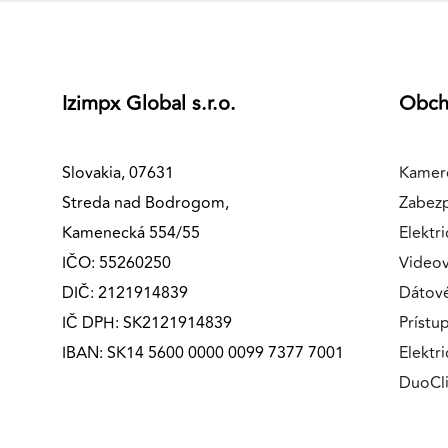
Izimpx Global s.r.o.
Obc
Slovakia, 07631
Kamer
Streda nad Bodrogom,
Zabez
Kamenecká 554/55
Elektri
IČO: 55260250
Videov
DIČ: 2121914839
Dátov
IČ DPH: SK2121914839
Prístu
IBAN: SK14 5600 0000 0099 7377 7001
Elektr
DuoCl