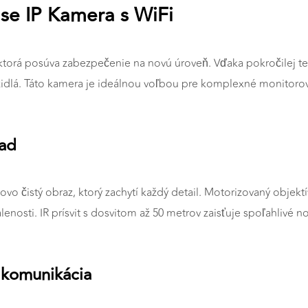
se IP Kamera s WiFi
torá posúva zabezpečenie na novú úroveň. Vďaka pokročilej t
ozidlá. Táto kamera je ideálnou voľbou pre komplexné monitoro
ľad
ľovo čistý obraz, ktorý zachytí každý detail. Motorizovaný obj
alenosti. IR prísvit s dosvitom až 50 metrov zaisťuje spoľahlivé 
 komunikácia