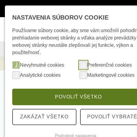
Máte otázky ?
+421 950 242 694
esho
NASTAVENIA SÚBOROV COOKIE
Používame súbory cookie, aby sme vám umožnili pohodl
prehliadanie webovej stránky a vďaka analýze prevádzky
webovej stránky neustále zlepšovali jej funkcie, výkon a
KAMEROVÉ SYSTÉMY
ZABEZPEČOVACIE SYSTÉMY
použiteľnosť.
Kamerové systémy
HIKVISION DS-2DE3A
Nevyhnutné cookies
Preferenčné cookies
Analytické cookies
Marketingové cookies
POVOLIŤ VŠETKO
ZAKÁZAŤ VŠETKO
POVOLIŤ VYBRAT
Podrobné nastavenia