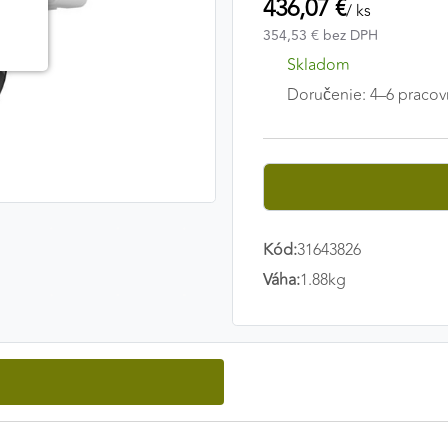
436,07 €
/ ks
354,53 € bez DPH
Skladom
Doručenie: 4–6 pracov
Kód:
31643826
Váha:
1.88kg