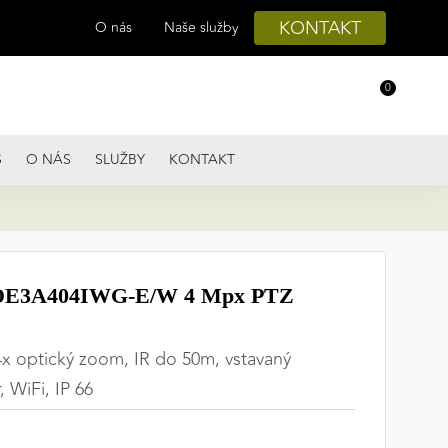
KONTAKT
O nás
Naše služby
0
S
O NÁS
SLUŽBY
KONTAKT
DE3A404IWG-E/W 4 Mpx PTZ
x optický zoom, IR do 50m, vstavaný
 WiFi, IP 66