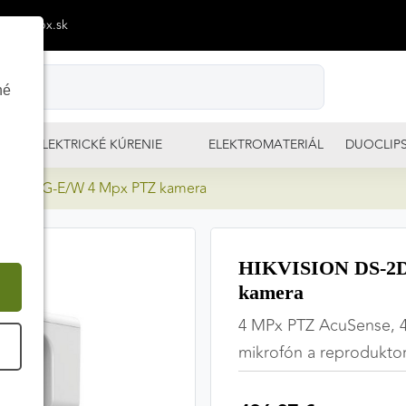
p@izimpx.sk
né
ELEKTRICKÉ KÚRENIE
ELEKTROMATERIÁL
DUOCLIP
404IWG-E/W 4 Mpx PTZ kamera
HIKVISION DS-2
kamera
4 MPx PTZ AcuSense, 4
É
mikrofón a reproduktor,