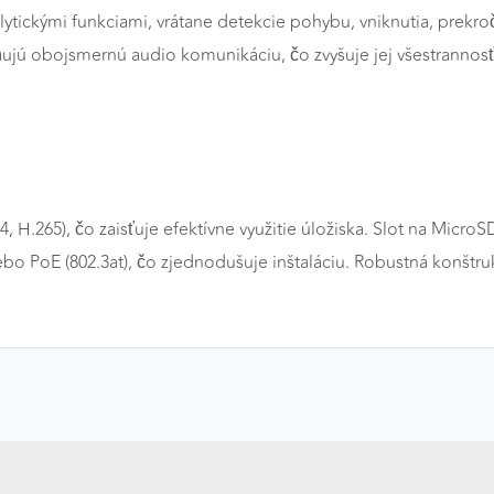
lytickými funkciami, vrátane detekcie pohybu, vniknutia, prekro
ú obojsmernú audio komunikáciu, čo zvyšuje jej všestrannosť. V
a
H.265), čo zaisťuje efektívne využitie úložiska. Slot na Micr
 PoE (802.3at), čo zjednodušuje inštaláciu. Robustná konštru