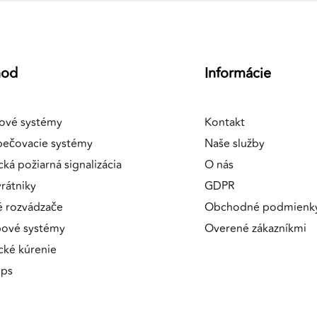
hod
Informácie
ové systémy
Kontakt
pečovacie systémy
Naše služby
cká požiarná signalizácia
O nás
rátniky
GDPR
é rozvádzače
Obchodné podmienk
pové systémy
Overené zákazníkmi
ické kúrenie
ips