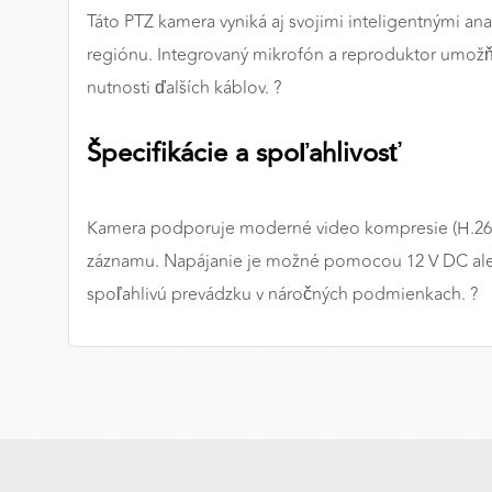
Táto PTZ kamera vyniká aj svojimi inteligentnými ana
MARKETINGOVÉ COOKIES
regiónu. Integrovaný mikrofón a reproduktor umožňuj
Marketingové cookies sa používajú na sledovanie
nutnosti ďalších káblov. ?
správania používateľov naprieč webovými stránkami.
Umožňujú nám a našim partnerom zobrazovať cielenú 
Špecifikácie a spoľahlivosť
relevantnú reklamu, a to na našom webe aj v
reklamných sieťach tretích strán.
Kamera podporuje moderné video kompresie (H.264, 
Google Ads
záznamu. Napájanie je možné pomocou 12 V DC alebo
Poskytovateľ:
Google
spoľahlivú prevádzku v náročných podmienkach. ?️