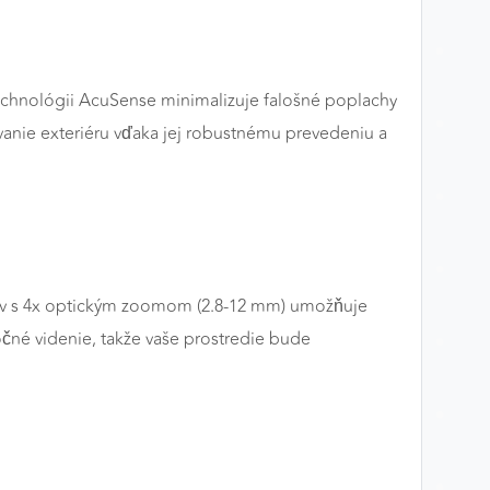
echnológii AcuSense minimalizuje falošné poplachy
vanie exteriéru vďaka jej robustnému prevedeniu a
ektív s 4x optickým zoomom (2.8-12 mm) umožňuje
nočné videnie, takže vaše prostredie bude