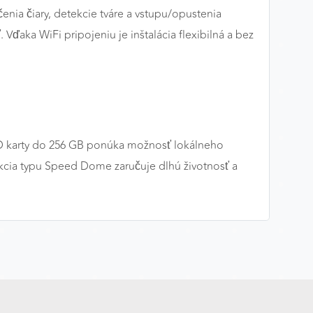
čenia čiary, detekcie tváre a vstupu/opustenia
ďaka WiFi pripojeniu je inštalácia flexibilná a bez
oSD karty do 256 GB ponúka možnosť lokálneho
kcia typu Speed Dome zaručuje dlhú životnosť a