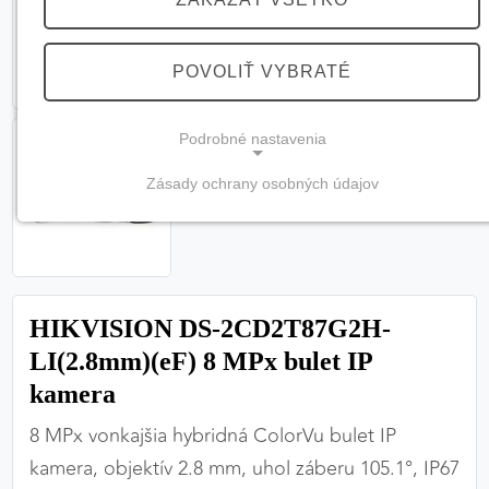
POVOLIŤ VYBRATÉ
Podrobné nastavenia
Zásady ochrany osobných údajov
NEVYHNUTNÉ COOKIES
(vždy aktívne, nemožno vypnúť)
Tieto cookies sú potrebné na správne fungovanie
webovej stránky a bez nich by nebolo možné
HIKVISION DS-2CD2T87G2H-
zabezpečiť jej plnú funkčnosť.
LI(2.8mm)(eF) 8 MPx bulet IP
Nevyhnutné cookies
kamera
8 MPx vonkajšia hybridná ColorVu bulet IP
kamera, objektív 2.8 mm, uhol záberu 105.1°, IP67
PREFERENČNÉ COOKIES