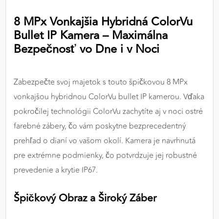
výkon a funkčnosť našich stránok.
8 MPx Vonkajšia Hybridná ColorVu
Bullet IP Kamera – Maximálna
Google Analytics
Bezpečnosť vo Dne i v Noci
Poskytovateľ:
Google
Zabezpečte svoj majetok s touto špičkovou 8 MPx
MARKETINGOVÉ COOKIES
vonkajšou hybridnou ColorVu bullet IP kamerou. Vďaka
Marketingové cookies sa používajú na sledovanie
pokročilej technológii ColorVu zachytíte aj v noci ostré
správania používateľov naprieč webovými
farebné zábery, čo vám poskytne bezprecedentný
stránkami. Umožňujú nám a našim partnerom
prehľad o dianí vo vašom okolí. Kamera je navrhnutá
zobrazovať cielenú a relevantnú reklamu, a to na
našom webe aj v reklamných sieťach tretích strán.
pre extrémne podmienky, čo potvrdzuje jej robustné
prevedenie a krytie IP67.
Google Ads
Špičkový Obraz a Široký Záber
Poskytovateľ:
Google