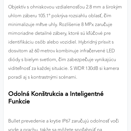
Objektív s ohniskovou vzdialenosťou 2.8 mm a širokým
uhlom záberu 105.1° pokrýva rozsiahlu oblasť, čím
minimalizuje mŕtve uhly. Rozlíšenie 8 MPx zaručuje
mimoriadne detailné zábery, ktoré sú kľúčové pre
identifikáciu osôb alebo vozidiel. Hybridný prísvit s
dosvitom až 60 metrov kombinuje infračervené LED
diódy s bielym svetlom, čím zabezpečuje vynikajúcu
viditeľnosť za každej situácie. S WDR 130dB si kamera
poradí aj s kontrastnými scénami.
Odolná Konštrukcia a Inteligentné
Funkcie
Bullet prevedenie a krytie IP67 zaručujú odolnosť voči
vode a prachu, takže sa môžete spoľahnúť na