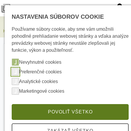
0
NASTAVENIA SÚBOROV COOKIE
Kamerové systémy
Používame súbory cookie, aby sme vám umožnili
HIKVISION DS-2CD2T87G2H-LI(2.8mm)(eF) 8 MPx bulet IP kamera
pohodlné prehliadanie webovej stránky a vďaka analýze
prevádzky webovej stránky neustále zlepšovali jej
funkcie, výkon a použiteľnosť.
Nevyhnutné cookies
Preferenčné cookies
Analytické cookies
Marketingové cookies
POVOLIŤ VŠETKO
ZAKÁZAŤ VŠETKO