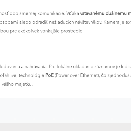
opnosť obojsmernej komunikácie. Vďaka
vstavanému duálnemu mi
 s osobami alebo odradiť nežiaducich návštevníkov. Kamera je 
ľbou pre akékoľvek vonkajšie prostredie.
a
edovania a nahrávania. Pre lokálne ukladanie záznamov je k dis
poľahlivej technológie
PoE
(Power over Ethernet), čo zjednodušu
m vášho majetku.