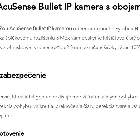
AcuSense Bullet IP kamera s oboj
šou AcuSense Bullet IP kamerou
od renomovaného výrobcu HIK
aka špičkovému rozlíšeniu 8 Mpx vám poskytne krištáľovo čistý o
v s ohniskovou vzdialenosťou 2.8 mm zaručuje široký záber 105°,
é zabezpečenie
ense
, ktorá inteligentne rozlišuje medzi ľuďmi a inými pohybmi (
tekcia pohybu, vniknutia, prekročenia čiary, detekcia tváre a vstu
ej tme.
otovenie