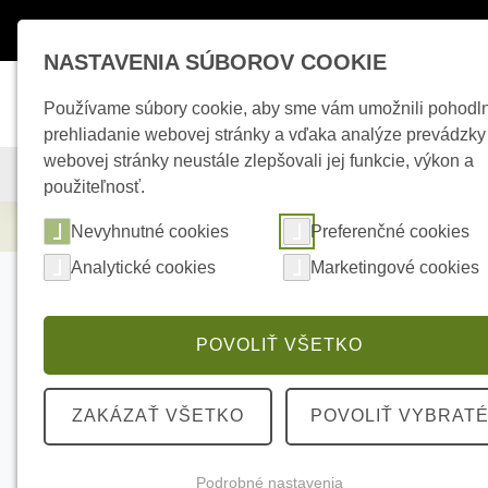
Máte otázky ?
+421 950 242 694
esho
NASTAVENIA SÚBOROV COOKIE
Používame súbory cookie, aby sme vám umožnili pohodl
prehliadanie webovej stránky a vďaka analýze prevádzky
webovej stránky neustále zlepšovali jej funkcie, výkon a
KAMEROVÉ SYSTÉMY
ZABEZPEČOVACIE SYSTÉMY
použiteľnosť.
Kamerové systémy
HIKVISION DS-2CD2T
Nevyhnutné cookies
Preferenčné cookies
Analytické cookies
Marketingové cookies
POVOLIŤ VŠETKO
ZAKÁZAŤ VŠETKO
POVOLIŤ VYBRAT
Podrobné nastavenia