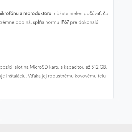
krofónu a reproduktoru
môžete nielen počúvať, čo
extrémne odolná, spĺňa normu
IP67
pre dokonalú
pozícii slot na MicroSD kartu s kapacitou až 512 GB.
je inštaláciu. Vďaka jej robustnému kovovému telu