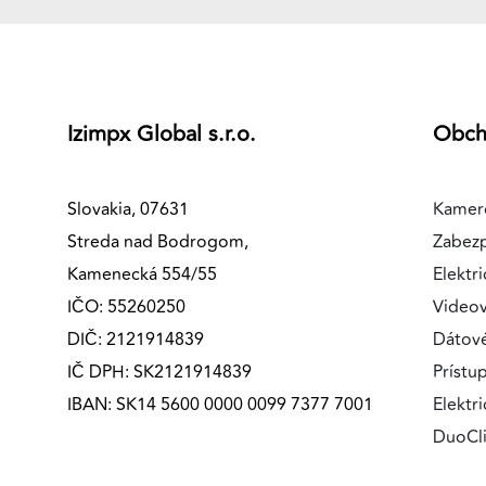
Izimpx Global s.r.o.
Obc
Slovakia, 07631
Kamer
Streda nad Bodrogom,
Zabez
Kamenecká 554/55
Elektri
IČO: 55260250
Videov
DIČ: 2121914839
Dátov
IČ DPH: SK2121914839
Prístu
IBAN: SK14 5600 0000 0099 7377 7001
Elektr
DuoCl