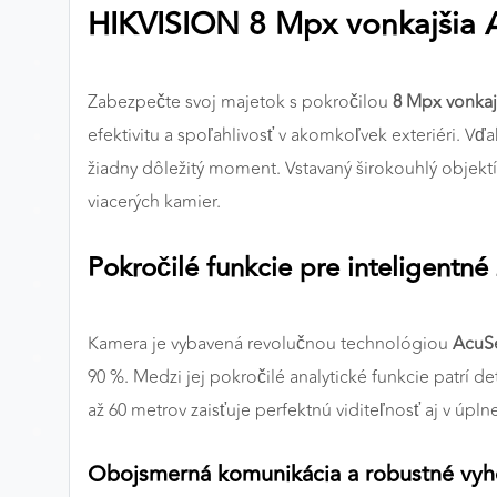
HIKVISION 8 Mpx vonkajšia 
Preferenčné cookies
Zabezpečte svoj majetok s pokročilou
8 Mpx vonkaj
ANALYTICKÉ COOKIES
efektivitu a spoľahlivosť v akomkoľvek exteriéri. Vď
Analytické cookies nám umožňujú meranie výkonu
žiadny dôležitý moment. Vstavaný širokouhlý objektí
nášho webu. Ich pomocou určujeme počet návštev a
viacerých kamier.
zdroje návštev našich webových stránok. Dáta získané
pomocou týchto cookies spracovávame anonymne a
Pokročilé funkcie pre inteligentn
súhrnne, bez použitia identifikátorov, ktoré ukazujú na
konkrétnych používateľov nášho webu. Vďaka týmto
cookies môžeme optimalizovať výkon a funkčnosť
Kamera je vybavená revolučnou technológiou
AcuS
našich stránok.
90 %. Medzi jej pokročilé analytické funkcie patrí de
Google Analytics
až 60 metrov zaisťuje perfektnú viditeľnosť aj v úpln
Poskytovateľ:
Google
Obojsmerná komunikácia a robustné vyh