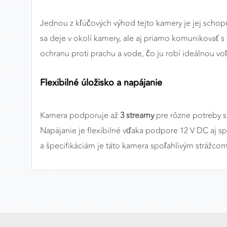
MARKETINGOVÉ COOKIES
Jednou z kľúčových výhod tejto kamery je jej sch
Marketingové cookies sa používajú na sledovanie
sa deje v okolí kamery, ale aj priamo komunikovať
správania používateľov naprieč webovými stránkami.
ochranu proti prachu a vode, čo ju robí ideálnou vo
Umožňujú nám a našim partnerom zobrazovať cielenú 
relevantnú reklamu, a to na našom webe aj v
reklamných sieťach tretích strán.
Flexibilné úložisko a napájanie
Google Ads
Kamera podporuje až
3 streamy
pre rôzne potreby sl
Poskytovateľ:
Google
Napájanie je flexibilné vďaka podpore 12 V DC aj s
a špecifikáciám je táto kamera spoľahlivým strážco