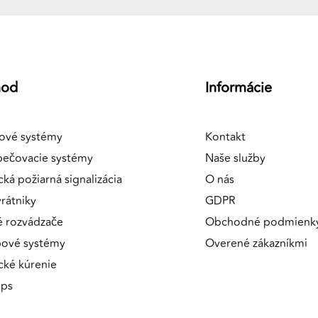
hod
Informácie
ové systémy
Kontakt
pečovacie systémy
Naše služby
cká požiarná signalizácia
O nás
rátniky
GDPR
é rozvádzače
Obchodné podmienk
pové systémy
Overené zákazníkmi
ické kúrenie
ips