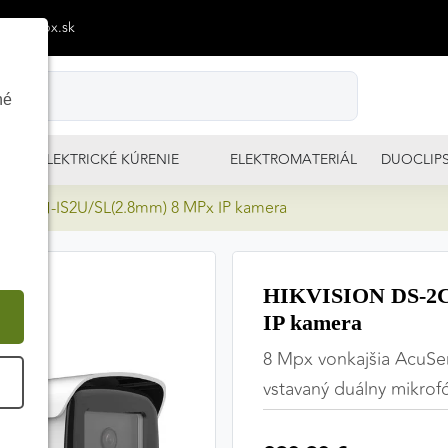
p@izimpx.sk
né
ELEKTRICKÉ KÚRENIE
ELEKTROMATERIÁL
DUOCLIP
86G2H-IS2U/SL(2.8mm) 8 MPx IP kamera
HIKVISION DS-2C
IP kamera
8 Mpx vonkajšia AcuSen
É
vstavaný duálny mikrof