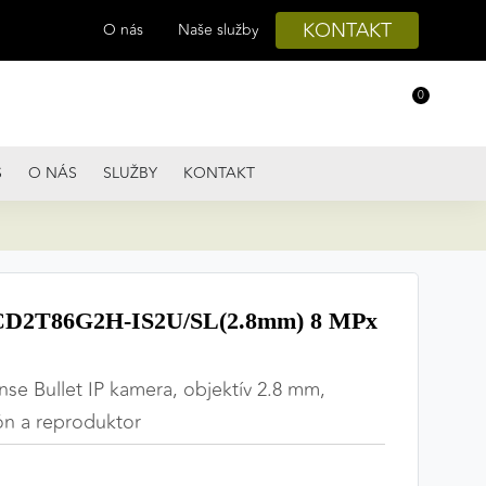
KONTAKT
O nás
Naše služby
0
S
O NÁS
SLUŽBY
KONTAKT
D2T86G2H-IS2U/SL(2.8mm) 8 MPx
se Bullet IP kamera, objektív 2.8 mm,
ón a reproduktor