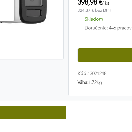
398,98 €
/ ks
324,37 € bez DPH
Skladom
Doručenie: 4–6 pracov
Kód:
13021248
Váha:
1.72kg