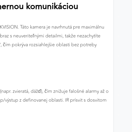
smernou komunikáciou
VISION. Táto kamera je navrhnutá pre maximálnu
braz s neuveriteľnými detailmi, takže nezachytíte
 čím pokrýva rozsiahlejšie oblasti bez potreby
napr. zvieratá, dážď), čím znižuje falošné alarmy až o
p/výstup z definovanej oblasti. IR prísvit s dosvitom