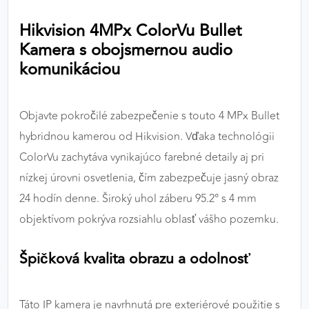
výkon a funkčnosť našich stránok.
Hikvision 4MPx ColorVu Bullet
Kamera s obojsmernou audio
Google Analytics
komunikáciou
Poskytovateľ:
Google
Objavte pokročilé zabezpečenie s touto 4 MPx Bullet
MARKETINGOVÉ COOKIES
hybridnou kamerou od Hikvision. Vďaka technológii
Marketingové cookies sa používajú na sledovanie
ColorVu zachytáva vynikajúco farebné detaily aj pri
správania používateľov naprieč webovými
nízkej úrovni osvetlenia, čím zabezpečuje jasný obraz
stránkami. Umožňujú nám a našim partnerom
24 hodín denne. Široký uhol záberu 95.2° s 4 mm
zobrazovať cielenú a relevantnú reklamu, a to na
našom webe aj v reklamných sieťach tretích strán.
objektívom pokrýva rozsiahlu oblasť vášho pozemku.
Google Ads
Špičková kvalita obrazu a odolnosť
Poskytovateľ:
Google
Táto IP kamera je navrhnutá pre exteriérové použitie s