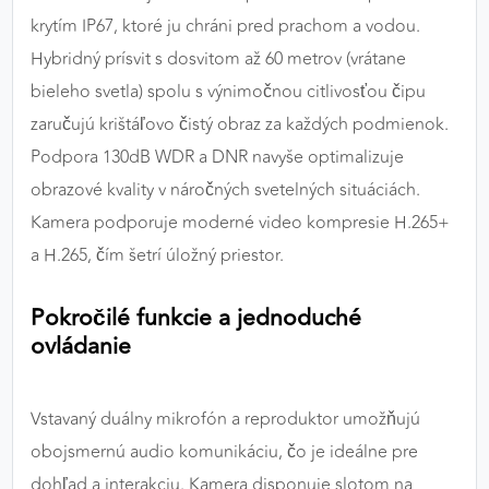
krytím IP67, ktoré ju chráni pred prachom a vodou.
Hybridný prísvit s dosvitom až 60 metrov (vrátane
bieleho svetla) spolu s výnimočnou citlivosťou čipu
zaručujú krištáľovo čistý obraz za každých podmienok.
Podpora 130dB WDR a DNR navyše optimalizuje
obrazové kvality v náročných svetelných situáciách.
Kamera podporuje moderné video kompresie H.265+
a H.265, čím šetrí úložný priestor.
Pokročilé funkcie a jednoduché
ovládanie
Vstavaný duálny mikrofón a reproduktor umožňujú
obojsmernú audio komunikáciu, čo je ideálne pre
dohľad a interakciu. Kamera disponuje slotom na