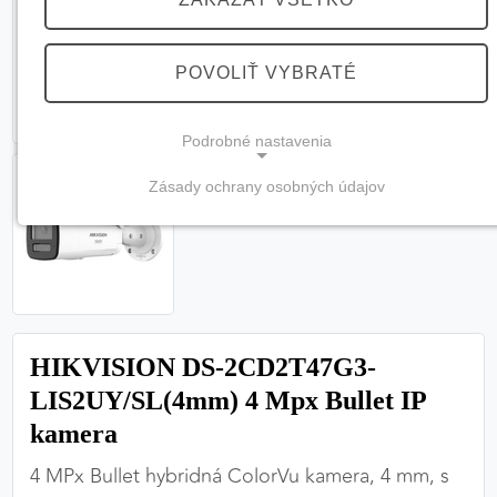
POVOLIŤ VYBRATÉ
Podrobné nastavenia
Zásady ochrany osobných údajov
NEVYHNUTNÉ COOKIES
(vždy aktívne, nemožno vypnúť)
Tieto cookies sú potrebné na správne fungovanie
webovej stránky a bez nich by nebolo možné
zabezpečiť jej plnú funkčnosť.
HIKVISION DS-2CD2T47G3-
Nevyhnutné cookies
LIS2UY/SL(4mm) 4 Mpx Bullet IP
kamera
4 MPx Bullet hybridná ColorVu kamera, 4 mm, s
PREFERENČNÉ COOKIES