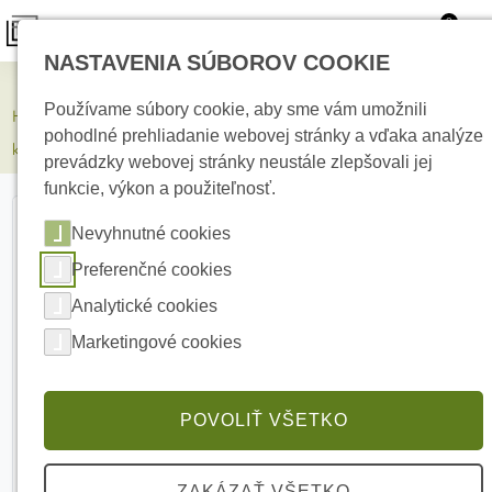
0
NASTAVENIA SÚBOROV COOKIE
Kamerové systémy
Používame súbory cookie, aby sme vám umožnili
HIKVISION DS-2CD2T47G3-LIS2UY/SL(4mm) 4 Mpx Bullet IP
pohodlné prehliadanie webovej stránky a vďaka analýze
kamera
prevádzky webovej stránky neustále zlepšovali jej
funkcie, výkon a použiteľnosť.
Nevyhnutné cookies
Preferenčné cookies
Analytické cookies
Marketingové cookies
POVOLIŤ VŠETKO
ZAKÁZAŤ VŠETKO