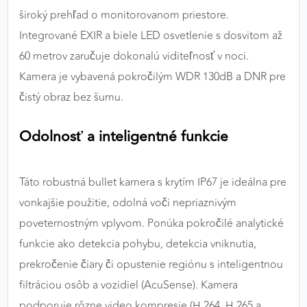
široký prehľad o monitorovanom priestore.
Integrované EXIR a biele LED osvetlenie s dosvitom až
60 metrov zaručuje dokonalú viditeľnosť v noci.
Kamera je vybavená pokročilým WDR 130dB a DNR pre
čistý obraz bez šumu.
Odolnosť a inteligentné funkcie
Táto robustná bullet kamera s krytím IP67 je ideálna pre
vonkajšie použitie, odolná voči nepriaznivým
poveternostným vplyvom. Ponúka pokročilé analytické
funkcie ako detekcia pohybu, detekcia vniknutia,
prekročenie čiary či opustenie regiónu s inteligentnou
filtráciou osôb a vozidiel (AcuSense). Kamera
podporuje rôzne video kompresie (H.264, H.265 a