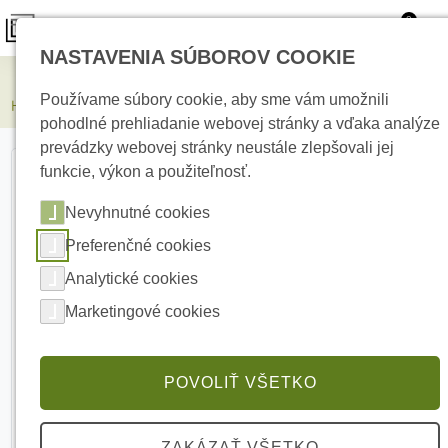
0
NASTAVENIA SÚBOROV COOKIE
Kamerové systémy
Používame súbory cookie, aby sme vám umožnili
HIKVISION DS-2CD2T47G2H-LI(4mm)(eF) 4 Mpx bullet kamera
pohodlné prehliadanie webovej stránky a vďaka analýze
prevádzky webovej stránky neustále zlepšovali jej
funkcie, výkon a použiteľnosť.
Nevyhnutné cookies
Preferenčné cookies
Analytické cookies
Marketingové cookies
POVOLIŤ VŠETKO
ZAKÁZAŤ VŠETKO