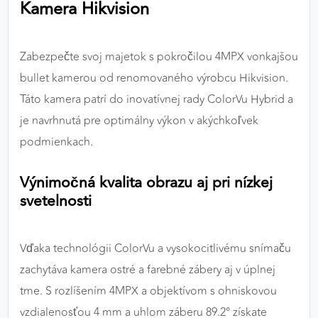
Kamera Hikvision
výkon a funkčnosť našich stránok.
Google Analytics
Zabezpečte svoj majetok s pokročilou 4MPX vonkajšou
Poskytovateľ:
Google
bullet kamerou od renomovaného výrobcu Hikvision.
Táto kamera patrí do inovatívnej rady ColorVu Hybrid a
je navrhnutá pre optimálny výkon v akýchkoľvek
MARKETINGOVÉ COOKIES
podmienkach.
Marketingové cookies sa používajú na sledovanie
správania používateľov naprieč webovými
Výnimočná kvalita obrazu aj pri nízkej
stránkami. Umožňujú nám a našim partnerom
svetelnosti
zobrazovať cielenú a relevantnú reklamu, a to na
našom webe aj v reklamných sieťach tretích strán.
Vďaka technológii ColorVu a vysokocitlivému snímaču
Google Ads
zachytáva kamera ostré a farebné zábery aj v úplnej
Poskytovateľ:
Google
tme. S rozlíšením 4MPX a objektívom s ohniskovou
vzdialenosťou 4 mm a uhlom záberu 89.2° získate