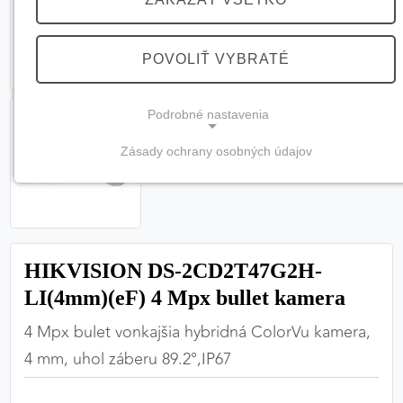
POVOLIŤ VYBRATÉ
Podrobné nastavenia
Zásady ochrany osobných údajov
NEVYHNUTNÉ COOKIES
(vždy aktívne, nemožno vypnúť)
Tieto cookies sú potrebné na správne fungovanie
webovej stránky a bez nich by nebolo možné
HIKVISION DS-2CD2T47G2H-
zabezpečiť jej plnú funkčnosť.
LI(4mm)(eF) 4 Mpx bullet kamera
Nevyhnutné cookies
4 Mpx bulet vonkajšia hybridná ColorVu kamera,
4 mm, uhol záberu 89.2°,IP67
PREFERENČNÉ COOKIES