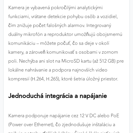
Kamera je vybavená pokročilými analytickými
funkciami, vrátane detekcie pohybu osôb a vozidiel,
čím znižuje počet falošných alarmov. Integrovaný
duálny mikrofón a reproduktor umožňujú obojsmernú
komunikáciu – môžete počuť, čo sa deje v okolí
kamery, a zároveň komunikovať s osobami v zornom
poli. Nechýba ani slot na MicroSD kartu (až 512 GB) pre
lokálne nahrávanie a podpora najnovších video
kompresií (H.264, H.265), ktoré šetria úložný priestor.
Jednoduchá integrácia a napájanie
Kamera podporuje napájanie cez 12 V DC alebo PoE
(Power over Ethernet), čo zjednodušuje inštaláciu a