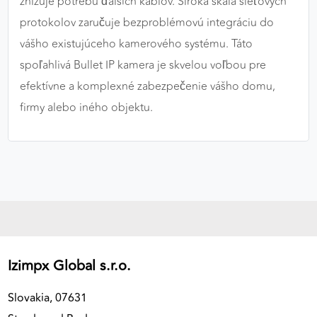
znižuje potrebu ďalších káblov. Široká škála sieťových
protokolov zaručuje bezproblémovú integráciu do
vášho existujúceho kamerového systému. Táto
spoľahlivá Bullet IP kamera je skvelou voľbou pre
efektívne a komplexné zabezpečenie vášho domu,
firmy alebo iného objektu.
Izimpx Global s.r.o.
Slovakia, 07631