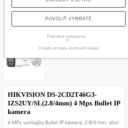
POVOLIŤ VYBRATÉ
Podrobné nastavenia
Zásady ochrany osobných údajov
NEVYHNUTNÉ COOKIES
(vždy aktívne, nemožno vypnúť)
Tieto cookies sú potrebné na správne fungovanie
webovej stránky a bez nich by nebolo možné
zabezpečiť jej plnú funkčnosť.
HIKVISION DS-2CD2T46G3-
Nevyhnutné cookies
IZS2UY/SL(2.8/4mm) 4 Mpx Bullet IP
kamera
4 MPx vonkajšia Bullet IP kamera, 2.8/4 mm, uhol
PREFERENČNÉ COOKIES