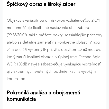
Špičkový obraz a široký záber
Objektív s variabilnou ohniskovou vzdialenosťou 2.8/4
mm umožňuje flexibilné nastavenie uhla záberu
(99.3°/80.0°), takže môžete pokryť rozsiahlejšie priestory
alebo sa detailne zamerať na konkrétne oblasti. V noci
vám poslúži výkonný IR prísvit s dosvitom až 60 metrov,
ktorý zaručí kvalitný obraz aj v úplnej tme. Technológia
WDR 130dB navyše zabezpečuje vynikajúcu viditeľnosť
aj v extrémnych svetelných podmienkach s vysokým
kontrastom.
Pokročilá analýza a obojsmerná
komunikácia