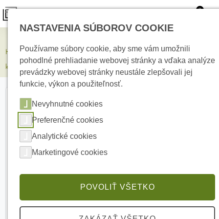
0
NASTAVENIA SÚBOROV COOKIE
Kamerové systémy
Používame súbory cookie, aby sme vám umožnili
HIKVISION DS-2CD2T46G3-IZS2UY/SL(2.8/4mm) 4 Mpx Bullet IP
pohodlné prehliadanie webovej stránky a vďaka analýze
kamera
prevádzky webovej stránky neustále zlepšovali jej
funkcie, výkon a použiteľnosť.
Nevyhnutné cookies
Preferenčné cookies
Analytické cookies
Marketingové cookies
POVOLIŤ VŠETKO
ZAKÁZAŤ VŠETKO