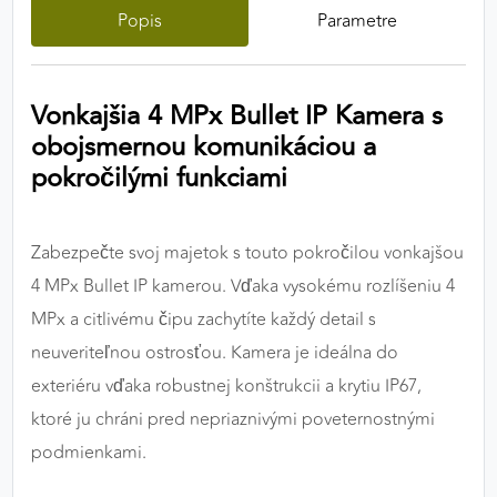
Popis
Parametre
výkon a funkčnosť našich stránok.
Google Analytics
Vonkajšia 4 MPx Bullet IP Kamera s
Poskytovateľ:
Google
obojsmernou komunikáciou a
pokročilými funkciami
MARKETINGOVÉ COOKIES
Marketingové cookies sa používajú na sledovanie
Zabezpečte svoj majetok s touto pokročilou vonkajšou
správania používateľov naprieč webovými
4 MPx Bullet IP kamerou. Vďaka vysokému rozlíšeniu 4
stránkami. Umožňujú nám a našim partnerom
MPx a citlivému čipu zachytíte každý detail s
zobrazovať cielenú a relevantnú reklamu, a to na
našom webe aj v reklamných sieťach tretích strán.
neuveriteľnou ostrosťou. Kamera je ideálna do
exteriéru vďaka robustnej konštrukcii a krytiu IP67,
Google Ads
ktoré ju chráni pred nepriaznivými poveternostnými
Poskytovateľ:
Google
podmienkami.