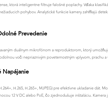
 ktorá inteligentne filtruje falošné poplachy. Vďaka klasifikác
 nežiaducich pohybov. Analytické funkcie kamery zahŕňajú detekc
a
Odolné Prevedenie
vstavaným duálnym mikrofónom a reproduktorom, ktorý umožňu
obí odolnou voči nepriaznivým poveternostným vplyvom, prachu a
é Napájanie
.264+, H.265, H.265+, MJPEG) pre efektívne ukladanie dát. Mož
omocou 12 V DC alebo PoE, čo zjednodušuje inštaláciu. Kamer