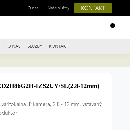
KONTAKT
O nás
Naše služby
0
S
O NÁS
SLUŽBY
KONTAKT
D2H86G2H-IZS2UY/SL(2.8-12mm)
varifokálna IP kamera, 2.8 - 12 mm, vstavaný
roduktor