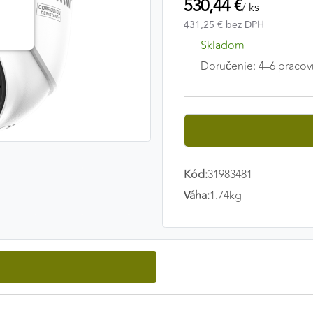
530,44 €
/ ks
431,25 € bez DPH
Skladom
Doručenie: 4–6 pracov
Kód:
31983481
Váha:
1.74kg