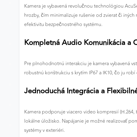
Kamera je vybavená revolučnou technológiou AcuSense,
MARKETINGOVÉ COOKIES
hrozby, čím minimalizuje rušenie od zvierat či iných
Marketingové cookies sa používajú na sledovanie
efektivitu bezpečnostného systému.
správania používateľov naprieč webovými stránkami.
Umožňujú nám a našim partnerom zobrazovať cielenú 
Kompletná Audio Komunikácia a 
relevantnú reklamu, a to na našom webe aj v
reklamných sieťach tretích strán.
Pre plnohodnotnú interakciu je kamera vybavená 
Google Ads
robustnú konštrukciu s krytím IP67 a IK10, čo ju r
Poskytovateľ:
Google
Jednoduchá Integrácia a Flexibiln
Kamera podporuje viacero video kompresií (H.264, H
lokálne úložisko. Napájanie je možné realizovať p
systémy v exteriéri.