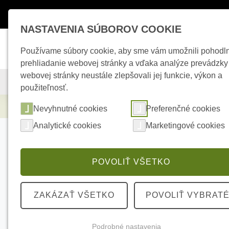
Máte otázky ?
+421 950 242 694
esho
NASTAVENIA SÚBOROV COOKIE
Používame súbory cookie, aby sme vám umožnili pohodl
prehliadanie webovej stránky a vďaka analýze prevádzky
webovej stránky neustále zlepšovali jej funkcie, výkon a
KAMEROVÉ SYSTÉMY
ZABEZPEČOVACIE SYSTÉMY
použiteľnosť.
Kamerové systémy
HIKVISION DS-2CD2H
Nevyhnutné cookies
Preferenčné cookies
Analytické cookies
Marketingové cookies
POVOLIŤ VŠETKO
ZAKÁZAŤ VŠETKO
POVOLIŤ VYBRAT
Podrobné nastavenia