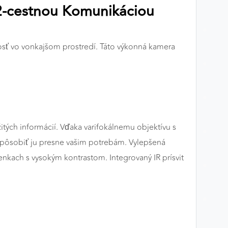
2-cestnou Komunikáciou
sť vo vonkajšom prostredí. Táto výkonná kamera
itých informácií. Vďaka varifokálnemu objektívu s
ispôsobiť ju presne vašim potrebám. Vylepšená
nkach s vysokým kontrastom. Integrovaný IR prísvit