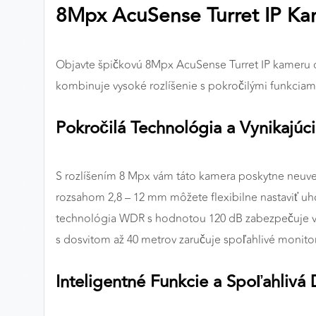
8Mpx AcuSense Turret IP Ka
Preferenčné cookies
Objavte špičkovú 8Mpx AcuSense Turret IP kameru o
ANALYTICKÉ COOKIES
kombinuje vysoké rozlíšenie s pokročilými funkciami
Analytické cookies nám umožňujú meranie výkonu
nášho webu. Ich pomocou určujeme počet návštev a
Pokročilá Technológia a Vynikajúc
zdroje návštev našich webových stránok. Dáta získané
pomocou týchto cookies spracovávame anonymne a
súhrnne, bez použitia identifikátorov, ktoré ukazujú na
S rozlíšením 8 Mpx vám táto kamera poskytne neuveri
konkrétnych používateľov nášho webu. Vďaka týmto
rozsahom 2,8 – 12 mm môžete flexibilne nastaviť uh
cookies môžeme optimalizovať výkon a funkčnosť
technológia WDR s hodnotou 120 dB zabezpečuje vyni
našich stránok.
s dosvitom až 40 metrov zaručuje spoľahlivé monitor
Google Analytics
Inteligentné Funkcie a Spoľahlivá 
Poskytovateľ:
Google