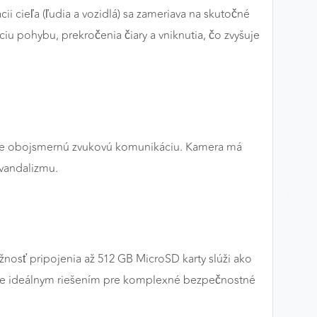
ii cieľa (ľudia a vozidlá) sa zameriava na skutočné
iu pohybu, prekročenia čiary a vniknutia, čo zvyšuje
je obojsmernú zvukovú komunikáciu. Kamera má
 vandalizmu.
nosť pripojenia až 512 GB MicroSD karty slúži ako
a je ideálnym riešením pre komplexné bezpečnostné