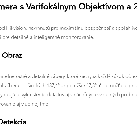
mera s Varifokálnym Objektívom a 
d Hikvision, navrhnutú pre maximálnu bezpečnosť a spoľahlivo
 pre detailné a inteligentné monitorovanie.
i Obraz
teľne ostré a detailné zábery, ktoré zachytia každý kúsok dôlež
ol záberu od širokých 137,4° až po užšie 47,3°, čo umožňuje pr
kajúce vykreslenie detailov aj v náročných svetelných podmie
ovanie aj v úplnej tme.
Detekcia