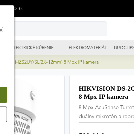
p@izimpx.sk
né
ELEKTRICKÉ KÚRENIE
ELEKTROMATERIÁL
DUOCLIP
86G2H-IZS2UY/SL(2.8-12mm) 8 Mpx IP kamera
HIKVISION DS-2C
8 Mpx IP kamera
8 Mpx AcuSense Turret 
É
duálny mikrofón a rep