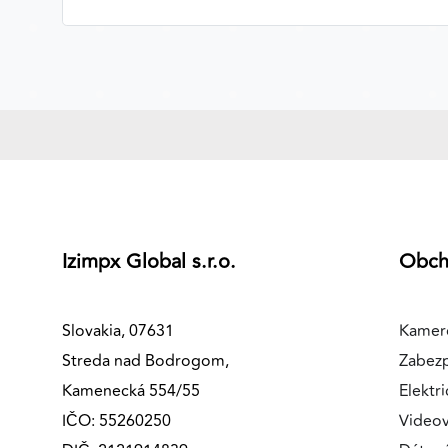
Izimpx Global s.r.o.
Obc
Slovakia, 07631
Kamer
Streda nad Bodrogom,
Zabez
Kamenecká 554/55
Elektri
IČO: 55260250
Videov