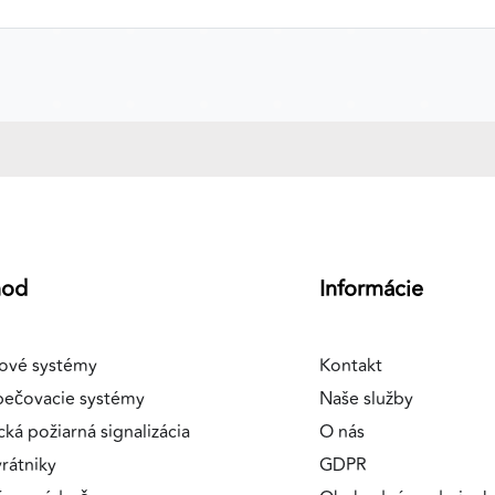
hod
Informácie
ové systémy
Kontakt
pečovacie systémy
Naše služby
cká požiarná signalizácia
O nás
rátniky
GDPR