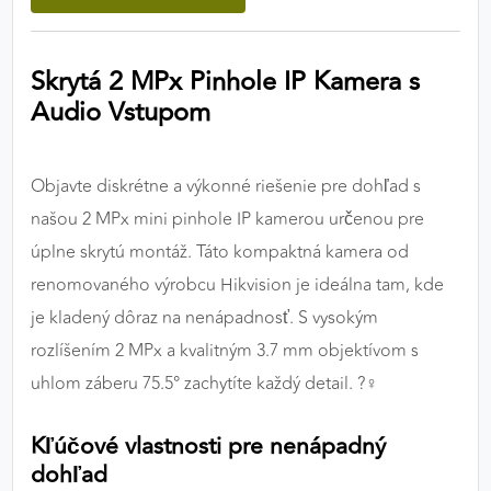
výkon a funkčnosť našich stránok.
Skrytá 2 MPx Pinhole IP Kamera s
Google Analytics
Audio Vstupom
Poskytovateľ:
Google
Objavte diskrétne a výkonné riešenie pre dohľad s
MARKETINGOVÉ COOKIES
našou 2 MPx mini pinhole IP kamerou určenou pre
Marketingové cookies sa používajú na sledovanie
úplne skrytú montáž. Táto kompaktná kamera od
správania používateľov naprieč webovými
renomovaného výrobcu Hikvision je ideálna tam, kde
stránkami. Umožňujú nám a našim partnerom
je kladený dôraz na nenápadnosť. S vysokým
zobrazovať cielenú a relevantnú reklamu, a to na
našom webe aj v reklamných sieťach tretích strán.
rozlíšením 2 MPx a kvalitným 3.7 mm objektívom s
uhlom záberu 75.5° zachytíte každý detail. ?️‍♀️
Google Ads
Kľúčové vlastnosti pre nenápadný
Poskytovateľ:
Google
dohľad