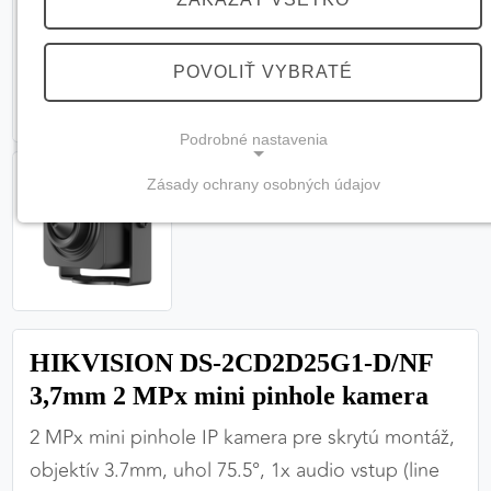
POVOLIŤ VYBRATÉ
Podrobné nastavenia
Zásady ochrany osobných údajov
NEVYHNUTNÉ COOKIES
(vždy aktívne, nemožno vypnúť)
Tieto cookies sú potrebné na správne fungovanie
webovej stránky a bez nich by nebolo možné
zabezpečiť jej plnú funkčnosť.
HIKVISION DS-2CD2D25G1-D/NF
Nevyhnutné cookies
3,7mm 2 MPx mini pinhole kamera
2 MPx mini pinhole IP kamera pre skrytú montáž,
objektív 3.7mm, uhol 75.5°, 1x audio vstup (line
PREFERENČNÉ COOKIES