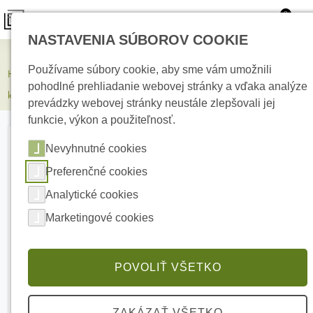
0
NASTAVENIA SÚBOROV COOKIE
Kamerové systémy
Používame súbory cookie, aby sme vám umožnili
HIKVISION DS-2CD2D25G1-D/NF 3,7mm 2 MPx mini pinhole
pohodlné prehliadanie webovej stránky a vďaka analýze
kamera
prevádzky webovej stránky neustále zlepšovali jej
funkcie, výkon a použiteľnosť.
Nevyhnutné cookies
Preferenčné cookies
Analytické cookies
Marketingové cookies
POVOLIŤ VŠETKO
ZAKÁZAŤ VŠETKO