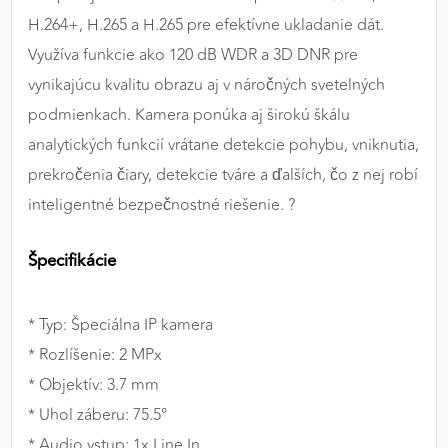
H.264+, H.265 a H.265 pre efektívne ukladanie dát.
Využíva funkcie ako 120 dB WDR a 3D DNR pre
vynikajúcu kvalitu obrazu aj v náročných svetelných
podmienkach. Kamera ponúka aj širokú škálu
analytických funkcií vrátane detekcie pohybu, vniknutia,
prekročenia čiary, detekcie tváre a ďalších, čo z nej robí
inteligentné bezpečnostné riešenie. ?
Špecifikácie
* Typ: Špeciálna IP kamera
* Rozlíšenie: 2 MPx
* Objektív: 3.7 mm
* Uhol záberu: 75.5°
* Audio vstup: 1x Line In