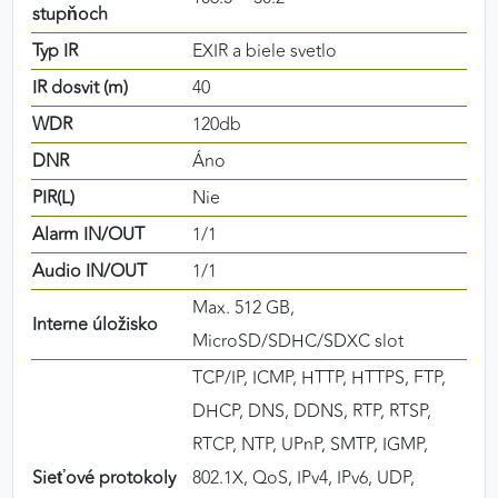
stupňoch
Typ IR
EXIR a biele svetlo
IR dosvit (m)
40
WDR
120db
DNR
Áno
PIR(L)
Nie
Alarm IN/OUT
1/1
Audio IN/OUT
1/1
Max. 512 GB,
Interne úložisko
MicroSD/SDHC/SDXC slot
TCP/IP, ICMP, HTTP, HTTPS, FTP,
DHCP, DNS, DDNS, RTP, RTSP,
RTCP, NTP, UPnP, SMTP, IGMP,
Sieťové protokoly
802.1X, QoS, IPv4, IPv6, UDP,