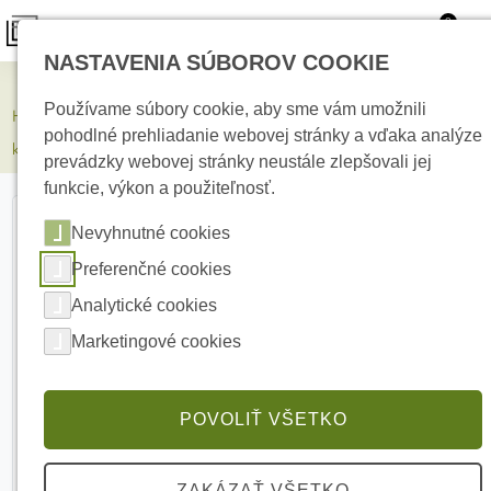
0
NASTAVENIA SÚBOROV COOKIE
Kamerové systémy
Používame súbory cookie, aby sme vám umožnili
HIKVISION DS-2CD2783G2-LIZS2U(2.8-12mm) 8 MPx dome IP
pohodlné prehliadanie webovej stránky a vďaka analýze
kamera
prevádzky webovej stránky neustále zlepšovali jej
funkcie, výkon a použiteľnosť.
Nevyhnutné cookies
Preferenčné cookies
Analytické cookies
Marketingové cookies
POVOLIŤ VŠETKO
ZAKÁZAŤ VŠETKO