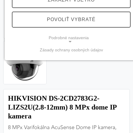
POVOLIŤ VYBRATÉ
Podrobné nastavenia
Zásady ochrany osobných údajov
NEVYHNUTNÉ COOKIES
(vždy aktívne, nemožno vypnúť)
Tieto cookies sú potrebné na správne fungovanie
webovej stránky a bez nich by nebolo možné
zabezpečiť jej plnú funkčnosť.
HIKVISION DS-2CD2783G2-
Nevyhnutné cookies
LIZS2U(2.8-12mm) 8 MPx dome IP
kamera
8 MPx Varifokálna AcuSense Dome IP kamera,
PREFERENČNÉ COOKIES