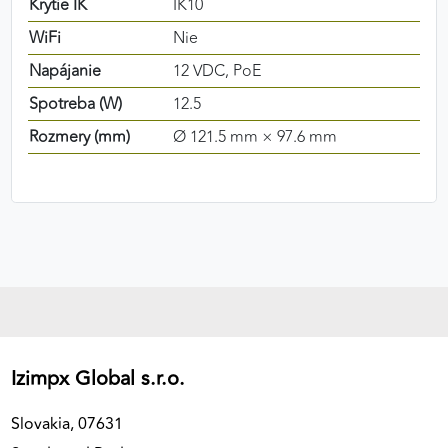
Krytie IK
IK10
WiFi
Nie
Napájanie
12 VDC, PoE
Spotreba (W)
12.5
Rozmery (mm)
Ø 121.5 mm × 97.6 mm
Izimpx Global s.r.o.
Slovakia, 07631