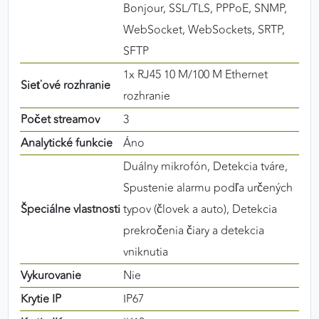
Bonjour, SSL/TLS, PPPoE, SNMP,
WebSocket, WebSockets, SRTP,
SFTP
1x RJ45 10 M/100 M Ethernet
Sieťové rozhranie
rozhranie
Počet streamov
3
Analytické funkcie
Áno
Duálny mikrofón, Detekcia tváre,
Spustenie alarmu podľa určených
Špeciálne vlastnosti
typov (človek a auto), Detekcia
prekročenia čiary a detekcia
vniknutia
Vykurovanie
Nie
Krytie IP
IP67