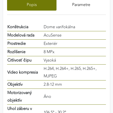
Popis
Parametre
výkon a funkčnosť našich stránok.
Google Analytics
Konštrukcia
Dome varifokálna
Poskytovateľ:
Google
Modelová rada
AcuSense
Prostredie
Exteriér
MARKETINGOVÉ COOKIES
Rozlíšenie
8 MPx
Marketingové cookies sa používajú na sledovanie
Citlivosť čipu
Vysoká
správania používateľov naprieč webovými
stránkami. Umožňujú nám a našim partnerom
H.264, H.264+, H.265, H.265+,
Video kompresia
zobrazovať cielenú a relevantnú reklamu, a to na
MJPEG
našom webe aj v reklamných sieťach tretích strán.
Objektív
2.8-12 mm
Google Ads
Motorizovaný
Áno
objektív
Poskytovateľ:
Google
Uhol záberu v
106.5° - 30.2°