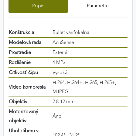
Popis
Parametre
výkon a funkčnosť našich stránok.
Google Analytics
Konštrukcia
Bullet varifokálna
Poskytovateľ:
Google
Modelová rada
AcuSense
Prostredie
Exteriér
MARKETINGOVÉ COOKIES
Rozlíšenie
4 MPx
Marketingové cookies sa používajú na sledovanie
Citlivosť čipu
Vysoká
správania používateľov naprieč webovými
stránkami. Umožňujú nám a našim partnerom
H.264, H.264+, H.265, H.265+,
Video kompresia
zobrazovať cielenú a relevantnú reklamu, a to na
MJPEG
našom webe aj v reklamných sieťach tretích strán.
Objektív
2.8-12 mm
Google Ads
Motorizovaný
Áno
objektív
Poskytovateľ:
Google
Uhol záberu v
102.4° - 31.2°