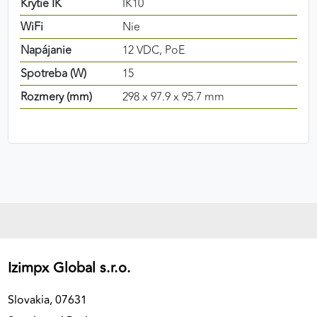
Krytie IK
IK10
WiFi
Nie
Napájanie
12 VDC, PoE
Spotreba (W)
15
Rozmery (mm)
298 x 97.9 x 95.7 mm
Izimpx Global s.r.o.
Slovakia, 07631