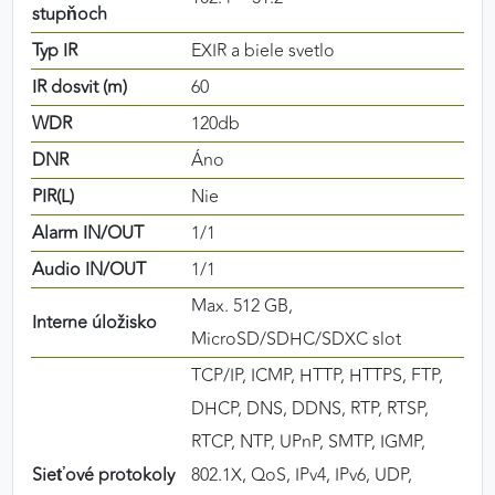
stupňoch
Typ IR
EXIR a biele svetlo
IR dosvit (m)
60
WDR
120db
DNR
Áno
PIR(L)
Nie
Alarm IN/OUT
1/1
Audio IN/OUT
1/1
Max. 512 GB,
Interne úložisko
MicroSD/SDHC/SDXC slot
TCP/IP, ICMP, HTTP, HTTPS, FTP,
DHCP, DNS, DDNS, RTP, RTSP,
RTCP, NTP, UPnP, SMTP, IGMP,
Sieťové protokoly
802.1X, QoS, IPv4, IPv6, UDP,