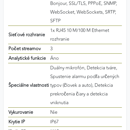
Bonjour, SSL/TLS, PPPoE, SNMP,
WebSocket, WebSockets, SRTP,
SFTP
1x RJ45 10 M/100 M Ethernet
Sieťové rozhranie
rozhranie
Počet streamov
3
Analytické funkcie
Áno
Duálny mikrofón, Detekcia tváre,
Spustenie alarmu podľa určených
Špeciálne vlastnosti
typov (človek a auto), Detekcia
prekročenia čiary a detekcia
vniknutia
Vykurovanie
Nie
Krytie IP
IP67