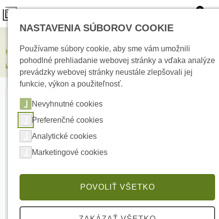
0
NASTAVENIA SÚBOROV COOKIE
Kamerové systémy
Používame súbory cookie, aby sme vám umožnili
HIKVISION DS-2CD2643G2-LIZS2U(2.8-12mm) 4 MPx Varif. Bullet IP
pohodlné prehliadanie webovej stránky a vďaka analýze
kamera
prevádzky webovej stránky neustále zlepšovali jej
funkcie, výkon a použiteľnosť.
Nevyhnutné cookies
Preferenčné cookies
Analytické cookies
Marketingové cookies
POVOLIŤ VŠETKO
ZAKÁZAŤ VŠETKO