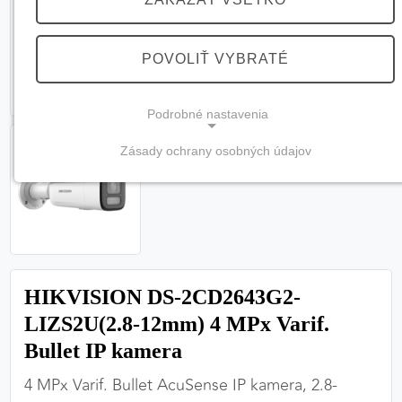
POVOLIŤ VYBRATÉ
Podrobné nastavenia
Zásady ochrany osobných údajov
NEVYHNUTNÉ COOKIES
(vždy aktívne, nemožno vypnúť)
Tieto cookies sú potrebné na správne fungovanie
webovej stránky a bez nich by nebolo možné
zabezpečiť jej plnú funkčnosť.
HIKVISION DS-2CD2643G2-
Nevyhnutné cookies
LIZS2U(2.8-12mm) 4 MPx Varif.
Bullet IP kamera
4 MPx Varif. Bullet AcuSense IP kamera, 2.8-
PREFERENČNÉ COOKIES