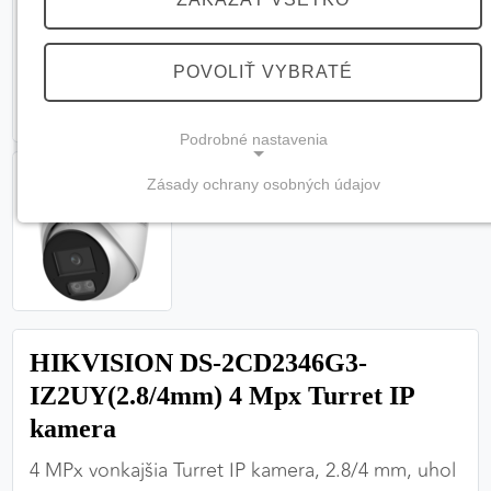
POVOLIŤ VYBRATÉ
Podrobné nastavenia
Zásady ochrany osobných údajov
NEVYHNUTNÉ COOKIES
(vždy aktívne, nemožno vypnúť)
Tieto cookies sú potrebné na správne fungovanie
webovej stránky a bez nich by nebolo možné
zabezpečiť jej plnú funkčnosť.
HIKVISION DS-2CD2346G3-
Nevyhnutné cookies
IZ2UY(2.8/4mm) 4 Mpx Turret IP
kamera
4 MPx vonkajšia Turret IP kamera, 2.8/4 mm, uhol
PREFERENČNÉ COOKIES