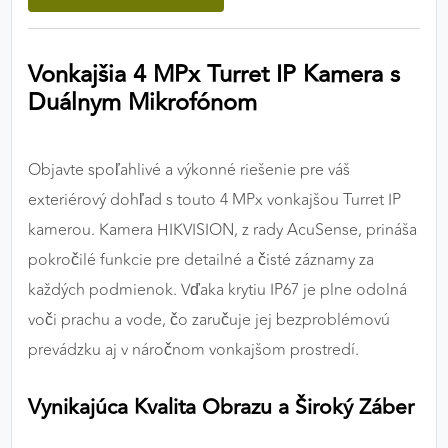
výkon a funkčnosť našich stránok.
Vonkajšia 4 MPx Turret IP Kamera s
Google Analytics
Duálnym Mikrofónom
Poskytovateľ:
Google
Objavte spoľahlivé a výkonné riešenie pre váš
MARKETINGOVÉ COOKIES
exteriérový dohľad s touto 4 MPx vonkajšou Turret IP
Marketingové cookies sa používajú na sledovanie
kamerou. Kamera HIKVISION, z rady AcuSense, prináša
správania používateľov naprieč webovými
pokročilé funkcie pre detailné a čisté záznamy za
stránkami. Umožňujú nám a našim partnerom
každých podmienok. Vďaka krytiu IP67 je plne odolná
zobrazovať cielenú a relevantnú reklamu, a to na
našom webe aj v reklamných sieťach tretích strán.
voči prachu a vode, čo zaručuje jej bezproblémovú
prevádzku aj v náročnom vonkajšom prostredí.
Google Ads
Vynikajúca Kvalita Obrazu a Široký Záber
Poskytovateľ:
Google