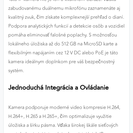
zabudovanému duálnemu mikrofónu zaznamenáte aj
kvalitný zvuk, čím získate komplexnejší prehľad o dianí.
Podpora analytických funkcií a detekcie osôb a vozidiel
pomáha eliminovať falošné poplachy. S možnosťou
lokálneho úložiska až do 512 GB na MicroSD karte a
flexibilným napájaním cez 12 V DC alebo PoE je táto
kamera ideálnym doplnkom pre váš bezpečnostný
systém.
Jednoduchá Integrácia a Ovládanie
Kamera podporuje moderné video kompresie H.264,
H.264+, H.265 a H.265+, čím optimalizuje využitie
úložiska a šírku pásma. Vďaka širokej škále sieťových