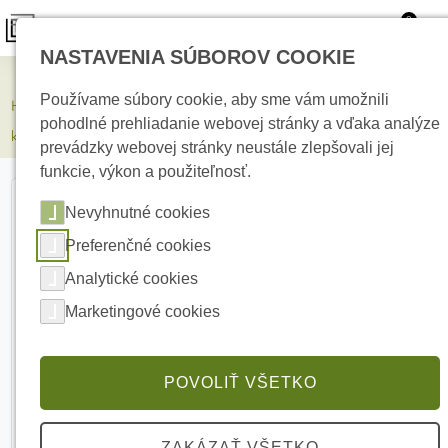
0
NASTAVENIA SÚBOROV COOKIE
Kamerové systémy
Používame súbory cookie, aby sme vám umožnili
HIKVISION DS-2CD2346G3-IZ2UY(2.8/4mm) 4 Mpx Turret IP
pohodlné prehliadanie webovej stránky a vďaka analýze
kamera
prevádzky webovej stránky neustále zlepšovali jej
funkcie, výkon a použiteľnosť.
Nevyhnutné cookies
Preferenčné cookies
Analytické cookies
Marketingové cookies
POVOLIŤ VŠETKO
ZAKÁZAŤ VŠETKO