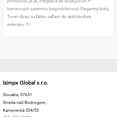
protokolov je jej integrácia do existujúcich IP
kamerových systémov bezproblémová. Elegantný biely
Turret dizajn sa ľahko začlení do akéhokoľvek
exteriéru. ?✨
Izimpx Global s.r.o.
Slovakia, 07631
Streda nad Bodrogom,
Kamenecká 554/55