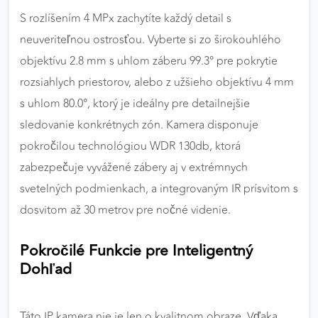
S rozlíšením 4 MPx zachytíte každý detail s
neuveriteľnou ostrosťou. Vyberte si zo širokouhlého
objektívu 2.8 mm s uhlom záberu 99.3° pre pokrytie
rozsiahlych priestorov, alebo z užšieho objektívu 4 mm
s uhlom 80.0°, ktorý je ideálny pre detailnejšie
sledovanie konkrétnych zón. Kamera disponuje
pokročilou technológiou WDR 130db, ktorá
zabezpečuje vyvážené zábery aj v extrémnych
svetelných podmienkach, a integrovaným IR prísvitom s
dosvitom až 30 metrov pre nočné videnie.
Pokročilé Funkcie pre Inteligentný
Dohľad
Táto IP kamera nie je len o kvalitnom obraze. Vďaka