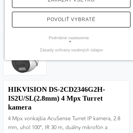
POVOLIŤ VYBRATÉ
Podrobné nastavenia
Zásady ochrany osobných údajov
NEVYHNUTNÉ COOKIES
(vždy aktívne, nemožno vypnúť)
Tieto cookies sú potrebné na správne fungovanie
webovej stránky a bez nich by nebolo možné
HIKVISION DS-2CD2346G2H-
zabezpečiť jej plnú funkčnosť.
IS2U/SL(2.8mm) 4 Mpx Turret
Nevyhnutné cookies
kamera
4 Mpx vonkajšia AcuSense Turret IP kamera, 2.8
mm, uhol 100°, IR 30 m, duálny mikrofón a
PREFERENČNÉ COOKIES