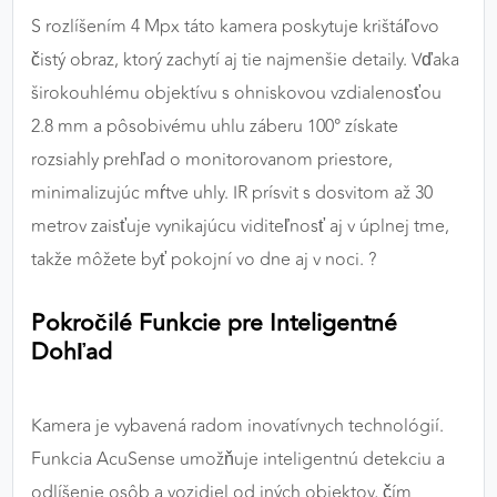
S rozlíšením 4 Mpx táto kamera poskytuje krištáľovo
čistý obraz, ktorý zachytí aj tie najmenšie detaily. Vďaka
širokouhlému objektívu s ohniskovou vzdialenosťou
2.8 mm a pôsobivému uhlu záberu 100° získate
rozsiahly prehľad o monitorovanom priestore,
minimalizujúc mŕtve uhly. IR prísvit s dosvitom až 30
metrov zaisťuje vynikajúcu viditeľnosť aj v úplnej tme,
takže môžete byť pokojní vo dne aj v noci. ?
Pokročilé Funkcie pre Inteligentné
Dohľad
Kamera je vybavená radom inovatívnych technológií.
Funkcia AcuSense umožňuje inteligentnú detekciu a
odlíšenie osôb a vozidiel od iných objektov, čím