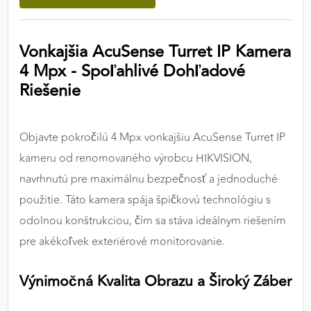
výkon a funkčnosť našich stránok.
Vonkajšia AcuSense Turret IP Kamera
Google Analytics
4 Mpx - Spoľahlivé Dohľadové
Poskytovateľ:
Google
Riešenie
MARKETINGOVÉ COOKIES
Objavte pokročilú 4 Mpx vonkajšiu AcuSense Turret IP
Marketingové cookies sa používajú na sledovanie
kameru od renomovaného výrobcu HIKVISION,
správania používateľov naprieč webovými
navrhnutú pre maximálnu bezpečnosť a jednoduché
stránkami. Umožňujú nám a našim partnerom
použitie. Táto kamera spája špičkovú technológiu s
zobrazovať cielenú a relevantnú reklamu, a to na
našom webe aj v reklamných sieťach tretích strán.
odolnou konštrukciou, čím sa stáva ideálnym riešením
pre akékoľvek exteriérové monitorovanie.
Google Ads
Výnimočná Kvalita Obrazu a Široký Záber
Poskytovateľ:
Google