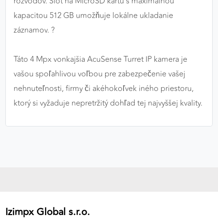
rozvodov. Slot na MicroSD kartu s maximálnou
kapacitou 512 GB umožňuje lokálne ukladanie
záznamov. ?
Táto 4 Mpx vonkajšia AcuSense Turret IP kamera je
vašou spoľahlivou voľbou pre zabezpečenie vašej
nehnuteľnosti, firmy či akéhokoľvek iného priestoru,
ktorý si vyžaduje nepretržitý dohľad tej najvyššej kvality.
Izimpx Global s.r.o.