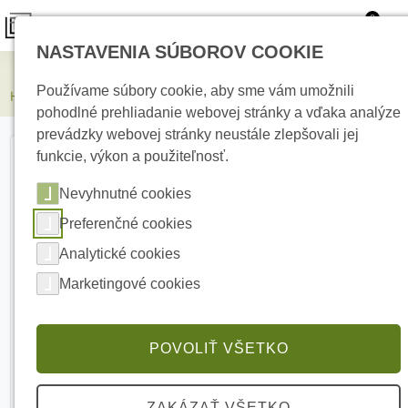
0
NASTAVENIA SÚBOROV COOKIE
Kamerové systémy
Používame súbory cookie, aby sme vám umožnili
HIKVISION DS-2CD2346G2H-IS2U/SL(2.8mm) 4 Mpx Turret kamera
pohodlné prehliadanie webovej stránky a vďaka analýze
prevádzky webovej stránky neustále zlepšovali jej
funkcie, výkon a použiteľnosť.
Nevyhnutné cookies
Preferenčné cookies
Analytické cookies
Marketingové cookies
POVOLIŤ VŠETKO
ZAKÁZAŤ VŠETKO