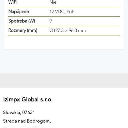
WiFi
Nie
Napájanie
12 VDC, PoE
Spotreba (W)
9
Rozmery (mm)
Ø127.3 × 96.3 mm
Izimpx Global s.r.o.
Slovakia, 07631
Streda nad Bodrogom,