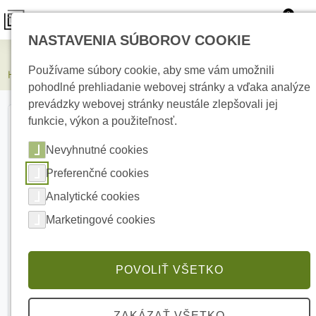
0
NASTAVENIA SÚBOROV COOKIE
Kamerové systémy
Používame súbory cookie, aby sme vám umožnili
HIKVISION DS-2CD2323G2-LI2U(2.8mm) 2 MPx Turret IP kamera
pohodlné prehliadanie webovej stránky a vďaka analýze
prevádzky webovej stránky neustále zlepšovali jej
funkcie, výkon a použiteľnosť.
Nevyhnutné cookies
Preferenčné cookies
Analytické cookies
Marketingové cookies
POVOLIŤ VŠETKO
ZAKÁZAŤ VŠETKO