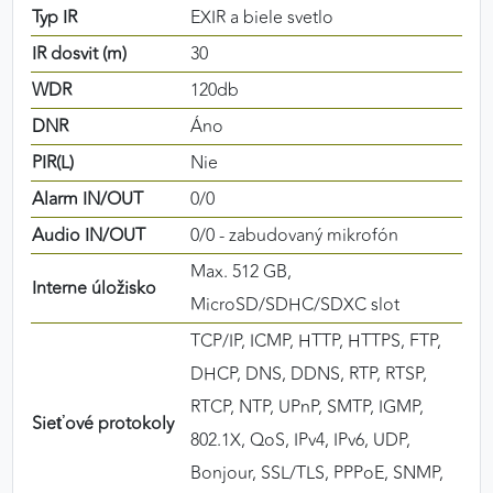
Typ IR
EXIR a biele svetlo
IR dosvit (m)
30
WDR
120db
DNR
Áno
PIR(L)
Nie
Alarm IN/OUT
0/0
Audio IN/OUT
0/0 - zabudovaný mikrofón
Max. 512 GB,
Interne úložisko
MicroSD/SDHC/SDXC slot
TCP/IP, ICMP, HTTP, HTTPS, FTP,
DHCP, DNS, DDNS, RTP, RTSP,
RTCP, NTP, UPnP, SMTP, IGMP,
Sieťové protokoly
802.1X, QoS, IPv4, IPv6, UDP,
Bonjour, SSL/TLS, PPPoE, SNMP,