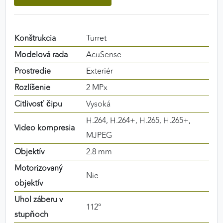
výkon a funkčnosť našich stránok.
Google Analytics
Konštrukcia
Turret
Poskytovateľ:
Google
Modelová rada
AcuSense
Prostredie
Exteriér
Rozlíšenie
2 MPx
MARKETINGOVÉ COOKIES
Citlivosť čipu
Vysoká
Marketingové cookies sa používajú na sledovanie
H.264, H.264+, H.265, H.265+,
správania používateľov naprieč webovými
Video kompresia
stránkami. Umožňujú nám a našim partnerom
MJPEG
zobrazovať cielenú a relevantnú reklamu, a to na
Objektív
2.8 mm
našom webe aj v reklamných sieťach tretích strán.
Motorizovaný
Nie
Google Ads
objektív
Uhol záberu v
Poskytovateľ:
Google
112°
stupňoch