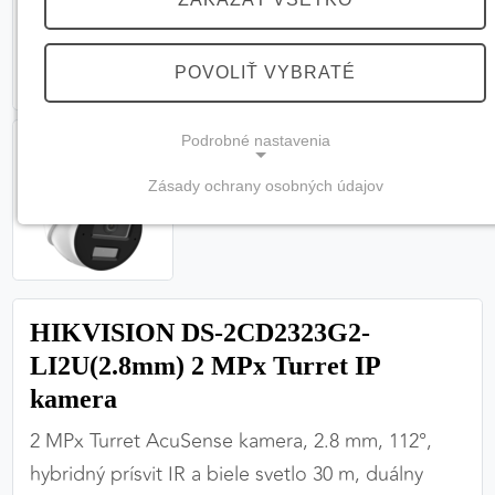
POVOLIŤ VYBRATÉ
Podrobné nastavenia
Zásady ochrany osobných údajov
NEVYHNUTNÉ COOKIES
(vždy aktívne, nemožno vypnúť)
Tieto cookies sú potrebné na správne fungovanie
webovej stránky a bez nich by nebolo možné
HIKVISION DS-2CD2323G2-
zabezpečiť jej plnú funkčnosť.
LI2U(2.8mm) 2 MPx Turret IP
Nevyhnutné cookies
kamera
2 MPx Turret AcuSense kamera, 2.8 mm, 112°,
hybridný prísvit IR a biele svetlo 30 m, duálny
PREFERENČNÉ COOKIES