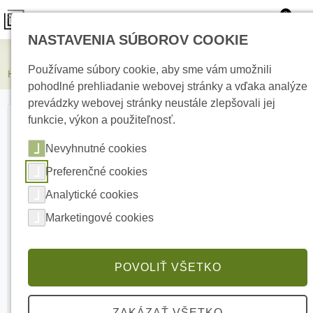
0
NASTAVENIA SÚBOROV COOKIE
Kamerové systémy
Používame súbory cookie, aby sme vám umožnili
HIKVISION DS-2CD2187G2H-LISU(4mm)(eF) 8 Mpx Dome kamera
pohodlné prehliadanie webovej stránky a vďaka analýze
prevádzky webovej stránky neustále zlepšovali jej
funkcie, výkon a použiteľnosť.
Nevyhnutné cookies
Preferenčné cookies
Analytické cookies
Marketingové cookies
POVOLIŤ VŠETKO
ZAKÁZAŤ VŠETKO