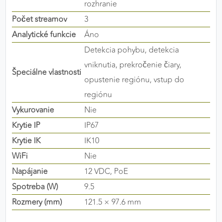
rozhranie
Počet streamov
3
Analytické funkcie
Áno
Detekcia pohybu, detekcia
vniknutia, prekročenie čiary,
Špeciálne vlastnosti
opustenie regiónu, vstup do
regiónu
Vykurovanie
Nie
Krytie IP
IP67
Krytie IK
IK10
WiFi
Nie
Napájanie
12 VDC, PoE
Spotreba (W)
9.5
Rozmery (mm)
121.5 × 97.6 mm