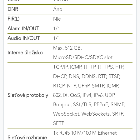
DNR
Áno
PIR(L)
Nie
Alarm IN/OUT
1/1
Audio IN/OUT
1/1
Max. 512 GB,
Interne úložisko
MicroSD/SDHC/SDXC slot
TCP/IP, ICMP, HTTP, HTTPS, FTP,
DHCP, DNS, DDNS, RTP, RTSP,
RTCP, NTP, UPnP, SMTP, IGMP,
Sieťové protokoly
802.1X, QoS, IPv4, IPv6, UDP,
Bonjour, SSL/TLS, PPPoE, SNMP,
WebSocket, WebSockets, SRTP,
SFTP
1x RJ45 10 M/100 M Ethernet
Sieťové rozhranie