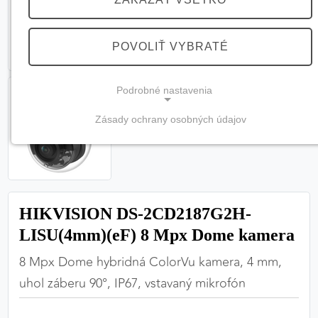
POVOLIŤ VYBRATÉ
Podrobné nastavenia
Zásady ochrany osobných údajov
NEVYHNUTNÉ COOKIES
(vždy aktívne, nemožno vypnúť)
Tieto cookies sú potrebné na správne fungovanie
webovej stránky a bez nich by nebolo možné
HIKVISION DS-2CD2187G2H-
zabezpečiť jej plnú funkčnosť.
LISU(4mm)(eF) 8 Mpx Dome kamera
Nevyhnutné cookies
8 Mpx Dome hybridná ColorVu kamera, 4 mm,
uhol záberu 90°, IP67, vstavaný mikrofón
PREFERENČNÉ COOKIES