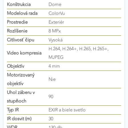
Konštrukcia
Dome
výkon a funkčnosť našich stránok.
Modelová rada
ColorVu
Google Analytics
Prostredie
Exteriér
Rozlíšenie
8 MPx
Poskytovateľ:
Google
Citlivosť čipu
Vysoká
H.264, H.264+, H.265, H.265+,
Video kompresia
MARKETINGOVÉ COOKIES
MJPEG
Marketingové cookies sa používajú na sledovanie
Objektív
4 mm
správania používateľov naprieč webovými
Motorizovaný
stránkami. Umožňujú nám a našim partnerom
Nie
zobrazovať cielenú a relevantnú reklamu, a to na
objektív
našom webe aj v reklamných sieťach tretích strán.
Uhol záberu v
90
stupňoch
Google Ads
Typ IR
EXIR a biele svetlo
Poskytovateľ:
Google
IR dosvit (m)
30
WDR
130 db