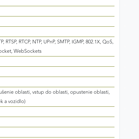
, RTSP, RTCP, NTP, UPnP, SMTP, IGMP, 802.1X, QoS,
Socket, WebSockets
šenie oblasti, vstup do oblasti, opustenie oblasti,
k a vozidlo)