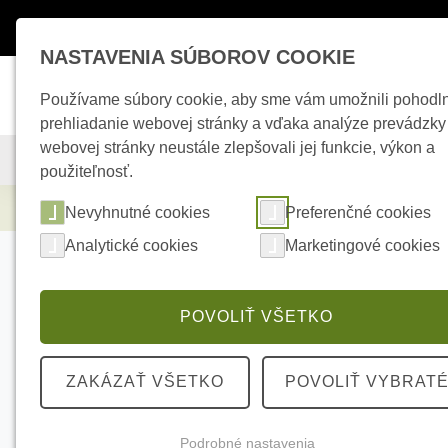
Máte otázky ?
+421 950 242 694
esho
NASTAVENIA SÚBOROV COOKIE
Používame súbory cookie, aby sme vám umožnili pohodl
prehliadanie webovej stránky a vďaka analýze prevádzky
webovej stránky neustále zlepšovali jej funkcie, výkon a
KAMEROVÉ SYSTÉMY
ZABEZPEČOVACIE SYSTÉMY
použiteľnosť.
Kamerové systémy
HIKVISION DS-2CD21
Nevyhnutné cookies
Preferenčné cookies
Analytické cookies
Marketingové cookies
POVOLIŤ VŠETKO
ZAKÁZAŤ VŠETKO
POVOLIŤ VYBRAT
Podrobné nastavenia