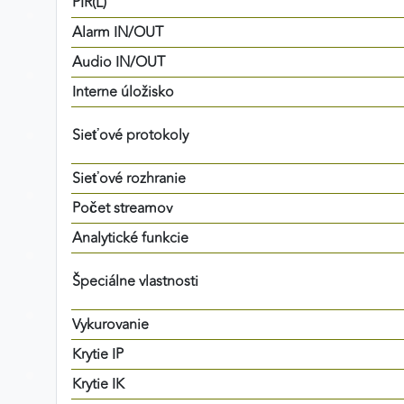
PIR(L)
MARKETINGOVÉ COOKIES
Alarm IN/OUT
Marketingové cookies sa používajú na sledovanie
Audio IN/OUT
správania používateľov naprieč webovými stránkami.
Interne úložisko
Umožňujú nám a našim partnerom zobrazovať cielenú 
relevantnú reklamu, a to na našom webe aj v
Sieťové protokoly
reklamných sieťach tretích strán.
Sieťové rozhranie
Google Ads
Počet streamov
Poskytovateľ:
Google
Analytické funkcie
Špeciálne vlastnosti
Vykurovanie
Krytie IP
Krytie IK