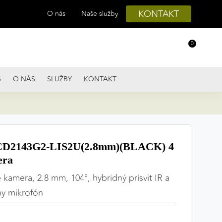
KONTAKT
O nás
Naše služby
0
S
O NÁS
SLUŽBY
KONTAKT
D2143G2-LIS2U(2.8mm)(BLACK) 4
era
mera, 2.8 mm, 104°, hybridný prísvit IR a
ny mikrofón