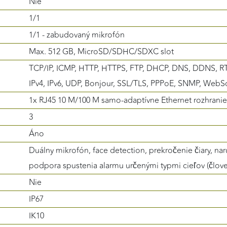
Nie
1/1
1/1 - zabudovaný mikrofón
Max. 512 GB, MicroSD/SDHC/SDXC slot
a
TCP/IP, ICMP, HTTP, HTTPS, FTP, DHCP, DNS, DDNS, RTP
IPv4, IPv6, UDP, Bonjour, SSL/TLS, PPPoE, SNMP, Web
1x RJ45 10 M/100 M samo-adaptívne Ethernet rozhranie
3
Áno
Duálny mikrofón, face detection, prekročenie čiary, naru
podpora spustenia alarmu určenými typmi cieľov (člove
Nie
IP67
IK10