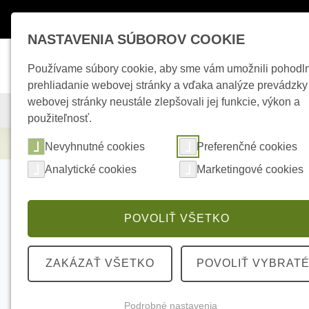
Máte otázky ?
+421 950 242 694
esho
NASTAVENIA SÚBOROV COOKIE
Používame súbory cookie, aby sme vám umožnili pohodl
prehliadanie webovej stránky a vďaka analýze prevádzky
webovej stránky neustále zlepšovali jej funkcie, výkon a
KAMEROVÉ SYSTÉMY
ZABEZPEČOVACIE SYSTÉMY
použiteľnosť.
Kamerové systémy
HIKVISION DS-2CD208
Nevyhnutné cookies
Preferenčné cookies
Analytické cookies
Marketingové cookies
POVOLIŤ VŠETKO
ZAKÁZAŤ VŠETKO
POVOLIŤ VYBRAT
Podrobné nastavenia