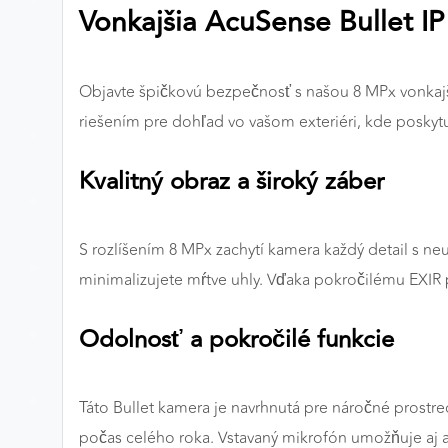
Vonkajšia AcuSense Bullet I
Preferenčné cookies
Objavte špičkovú bezpečnosť s našou 8 MPx vonkaj
ANALYTICKÉ COOKIES
riešením pre dohľad vo vašom exteriéri, kde poskytu
Analytické cookies nám umožňujú meranie výkonu
nášho webu. Ich pomocou určujeme počet návštev a
Kvalitný obraz a široký záber
zdroje návštev našich webových stránok. Dáta získané
pomocou týchto cookies spracovávame anonymne a
súhrnne, bez použitia identifikátorov, ktoré ukazujú na
S rozlíšením 8 MPx zachytí kamera každý detail s n
konkrétnych používateľov nášho webu. Vďaka týmto
minimalizujete mŕtve uhly. Vďaka pokročilému EXIR 
cookies môžeme optimalizovať výkon a funkčnosť
našich stránok.
Odolnosť a pokročilé funkcie
Google Analytics
Poskytovateľ:
Google
Táto Bullet kamera je navrhnutá pre náročné prostre
počas celého roka. Vstavaný mikrofón umožňuje aj 