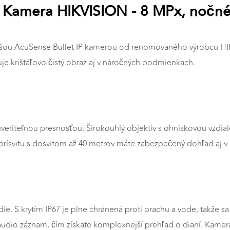
P Kamera HIKVISION - 8 MPx, nočné
šou AcuSense Bullet IP kamerou od renomovaného výrobcu HIK
je krištáľovo čistý obraz aj v náročných podmienkach.
euveriteľnou presnosťou. Širokouhlý objektív s ohniskovou vzdi
prísvitu s dosvitom až 40 metrov máte zabezpečený dohľad aj v 
die. S krytím IP67 je plne chránená proti prachu a vode, takže
audio záznam, čím získate komplexnejší prehľad o dianí. Kam