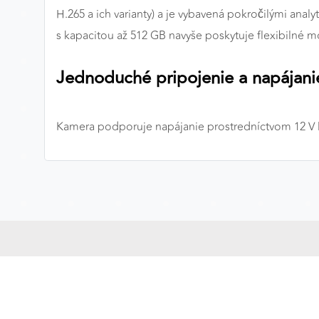
H.265 a ich varianty) a je vybavená pokročilými anal
MARKETINGOVÉ COOKIES
s kapacitou až 512 GB navyše poskytuje flexibilné 
Marketingové cookies sa používajú na sledovanie
správania používateľov naprieč webovými stránkami.
Jednoduché pripojenie a napájani
Umožňujú nám a našim partnerom zobrazovať cielenú 
relevantnú reklamu, a to na našom webe aj v
reklamných sieťach tretích strán.
Kamera podporuje napájanie prostredníctvom 12 V D
Google Ads
Poskytovateľ:
Google