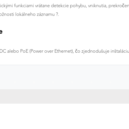
ytickými funkciami vrátane detekcie pohybu, vniknutia, prekroče
možnosti lokálneho záznamu ?.
e
a
C alebo PoE (Power over Ethernet), čo zjednodušuje inštaláciu