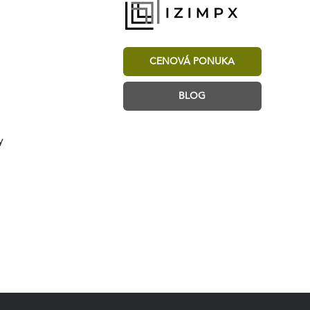
CENOVÁ PONUKA
BLOG
y