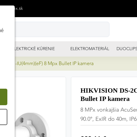
p@izimpx.sk
né
ELEKTRICKÉ KÚRENIE
ELEKTROMATERIÁL
DUOCLIP
6G2H-IU(4mm)(eF) 8 Mpx Bullet IP kamera
HIKVISION DS-2C
Bullet IP kamera
8 MPx vonkajšia AcuSen
É
90.0°, ExIR do 40m, IP6