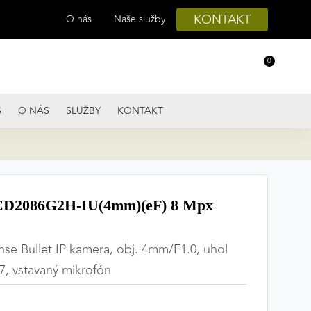
KONTAKT
O nás
Naše služby
0
S
O NÁS
SLUŽBY
KONTAKT
D2086G2H-IU(4mm)(eF) 8 Mpx
se Bullet IP kamera, obj. 4mm/F1.0, uhol
7, vstavaný mikrofón