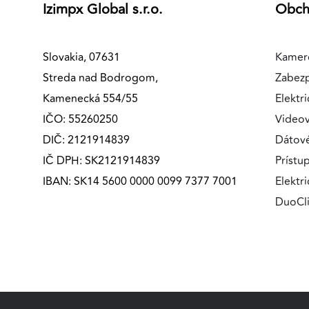
Izimpx Global s.r.o.
Obc
Slovakia, 07631
Kamer
Streda nad Bodrogom,
Zabez
Kamenecká 554/55
Elektri
IČO: 55260250
Videov
DIČ: 2121914839
Dátov
IČ DPH: SK2121914839
Prístu
IBAN: SK14 5600 0000 0099 7377 7001
Elektr
DuoCl