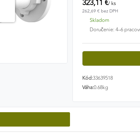
323,11 €
/ ks
262,69 € bez DPH
Skladom
Doručenie: 4–6 pracov
Kód:
33639518
Váha:
0.68kg