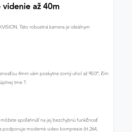
 videnie až 40m
VISION. Táto robustná kamera je ideálnym
alenosťou 4mm vám poskytne zorný uhol až 90.0°, čím
úplnej tme ?.
 sa môžete spoľahnúť na jej bezchybnú funkčnosť
era podporuje moderné video kompresie (H.264,