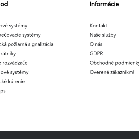
hod
Informácie
ové systémy
Kontakt
pečovacie systémy
Naše služby
cká požiarná signalizácia
O nás
rátniky
GDPR
é rozvádzače
Obchodné podmienk
pové systémy
Overené zákazníkmi
ické kúrenie
ips