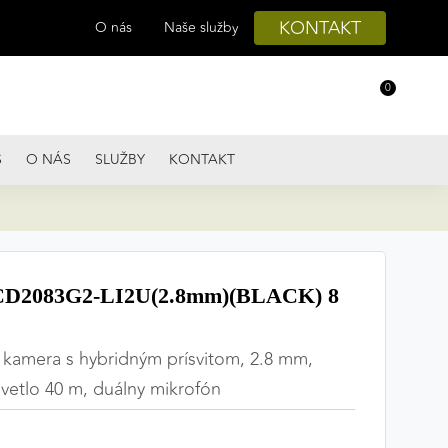
KONTAKT
O nás
Naše služby
0
S
O NÁS
SLUŽBY
KONTAKT
D2083G2-LI2U(2.8mm)(BLACK) 8
 kamera s hybridným prísvitom, 2.8 mm,
svetlo 40 m, duálny mikrofón