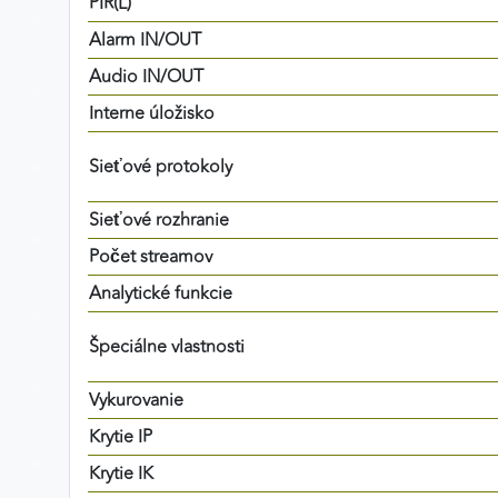
PIR(L)
MARKETINGOVÉ COOKIES
Alarm IN/OUT
Marketingové cookies sa používajú na sledovanie
Audio IN/OUT
správania používateľov naprieč webovými stránkami.
Interne úložisko
Umožňujú nám a našim partnerom zobrazovať cielenú 
relevantnú reklamu, a to na našom webe aj v
Sieťové protokoly
reklamných sieťach tretích strán.
Sieťové rozhranie
Google Ads
Počet streamov
Poskytovateľ:
Google
Analytické funkcie
Špeciálne vlastnosti
Vykurovanie
Krytie IP
Krytie IK