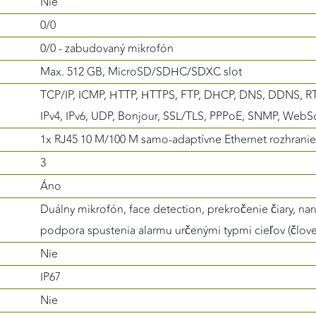
Nie
0/0
0/0 - zabudovaný mikrofón
Max. 512 GB, MicroSD/SDHC/SDXC slot
a
TCP/IP, ICMP, HTTP, HTTPS, FTP, DHCP, DNS, DDNS, RTP
IPv4, IPv6, UDP, Bonjour, SSL/TLS, PPPoE, SNMP, Web
1x RJ45 10 M/100 M samo-adaptívne Ethernet rozhranie
3
Áno
Duálny mikrofón, face detection, prekročenie čiary, naru
podpora spustenia alarmu určenými typmi cieľov (člove
Nie
IP67
Nie