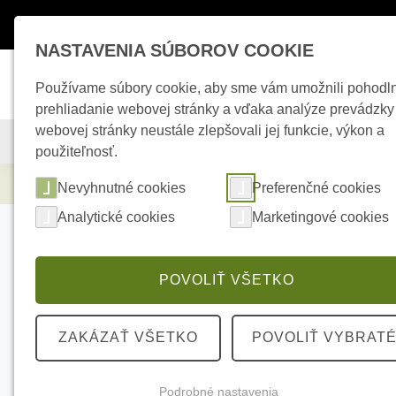
Máte otázky ?
+421 950 242 694
esho
NASTAVENIA SÚBOROV COOKIE
Používame súbory cookie, aby sme vám umožnili pohodl
prehliadanie webovej stránky a vďaka analýze prevádzky
webovej stránky neustále zlepšovali jej funkcie, výkon a
KAMEROVÉ SYSTÉMY
ZABEZPEČOVACIE SYSTÉMY
použiteľnosť.
Kamerové systémy
HIKVISION DS-2CD20
Nevyhnutné cookies
Preferenčné cookies
Analytické cookies
Marketingové cookies
POVOLIŤ VŠETKO
ZAKÁZAŤ VŠETKO
POVOLIŤ VYBRAT
Podrobné nastavenia