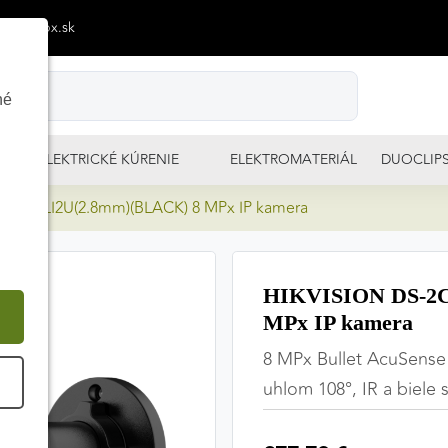
p@izimpx.sk
né
ELEKTRICKÉ KÚRENIE
ELEKTROMATERIÁL
DUOCLIP
83G2-LI2U(2.8mm)(BLACK) 8 MPx IP kamera
HIKVISION DS-2C
MPx IP kamera
8 MPx Bullet AcuSense
É
uhlom 108°, IR a biele 