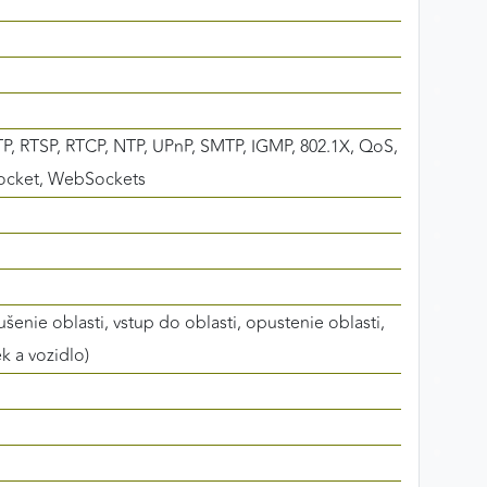
, RTSP, RTCP, NTP, UPnP, SMTP, IGMP, 802.1X, QoS,
Socket, WebSockets
šenie oblasti, vstup do oblasti, opustenie oblasti,
k a vozidlo)