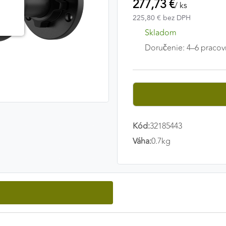
277,73 €
/ ks
225,80 € bez DPH
Skladom
Doručenie: 4–6 pracov
Kód:
32185443
Váha:
0.7kg