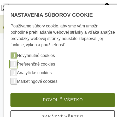
0
NASTAVENIA SÚBOROV COOKIE
Kamerové systémy
Používame súbory cookie, aby sme vám umožnili
HIKVISION DS-2CD2043G2-LI2U(2.8mm) 4 Mpx Bullet IP kamera
pohodlné prehliadanie webovej stránky a vďaka analýze
prevádzky webovej stránky neustále zlepšovali jej
funkcie, výkon a použiteľnosť.
Nevyhnutné cookies
Preferenčné cookies
Analytické cookies
Marketingové cookies
POVOLIŤ VŠETKO
ZAKÁZAŤ VŠETKO