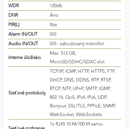
WDR
120db
DNR
Áno
PIR(L)
Nie
Alarm IN/OUT
0/0
Audio IN/OUT
0/0 - zabudovaný mikrofón
Max. 512 GB,
Interne úložisko
MicroSD/SDHC/SDXC slot
TCP/IP, ICMP, HTTP, HTTPS, FTP,
DHCP, DNS, DDNS, RTP, RTSP,
RTCP, NTP, UPnP, SMTP, IGMP,
Sieťové protokoly
802.1X, QoS, IPv4, IPv6, UDP,
Bonjour, SSL/TLS, PPPoE, SNMP,
WebSocket, WebSockets
1x RJ45 10 M/100 M samo-
Sieťové rozhranie