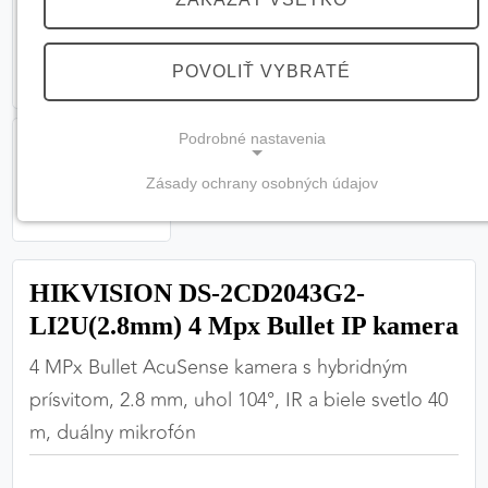
POVOLIŤ VYBRATÉ
Podrobné nastavenia
Zásady ochrany osobných údajov
NEVYHNUTNÉ COOKIES
(vždy aktívne, nemožno vypnúť)
Tieto cookies sú potrebné na správne fungovanie
HIKVISION DS-2CD2043G2-
webovej stránky a bez nich by nebolo možné
LI2U(2.8mm) 4 Mpx Bullet IP kamera
zabezpečiť jej plnú funkčnosť.
4 MPx Bullet AcuSense kamera s hybridným
Nevyhnutné cookies
prísvitom, 2.8 mm, uhol 104°, IR a biele svetlo 40
m, duálny mikrofón
PREFERENČNÉ COOKIES