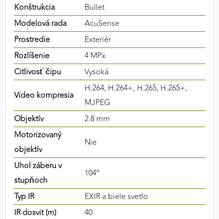
Konštrukcia
Bullet
výkon a funkčnosť našich stránok.
Modelová rada
AcuSense
Google Analytics
Prostredie
Exteriér
Poskytovateľ:
Google
Rozlíšenie
4 MPx
Citlivosť čipu
Vysoká
H.264, H.264+, H.265, H.265+,
MARKETINGOVÉ COOKIES
Video kompresia
MJPEG
Marketingové cookies sa používajú na sledovanie
Objektív
2.8 mm
správania používateľov naprieč webovými
stránkami. Umožňujú nám a našim partnerom
Motorizovaný
Nie
zobrazovať cielenú a relevantnú reklamu, a to na
objektív
našom webe aj v reklamných sieťach tretích strán.
Uhol záberu v
104°
Google Ads
stupňoch
Typ IR
EXIR a biele svetlo
Poskytovateľ:
Google
IR dosvit (m)
40