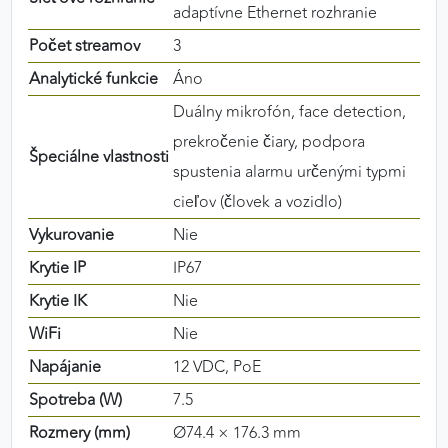
adaptívne Ethernet rozhranie
Počet streamov
3
Analytické funkcie
Áno
Duálny mikrofón, face detection,
prekročenie čiary, podpora
Špeciálne vlastnosti
spustenia alarmu určenými typmi
cieľov (človek a vozidlo)
Vykurovanie
Nie
Krytie IP
IP67
Krytie IK
Nie
WiFi
Nie
Napájanie
12 VDC, PoE
Spotreba (W)
7.5
Rozmery (mm)
Ø74.4 × 176.3 mm