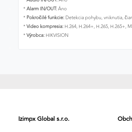
*
Audio IN/OUT:
Áno
*
Alarm IN/OUT:
Áno
*
Pokročilé funkcie:
Detekcia pohybu, vniknutia, čiar
*
Video kompresia:
H.264, H.264+, H.265, H.265+, 
*
Výrobca:
HIKVISION
Izimpx Global s.r.o.
Obc