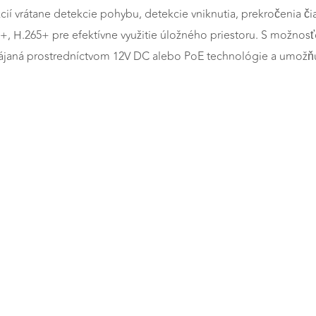
cií vrátane detekcie pohybu, detekcie vniknutia, prekročenia či
 H.265+ pre efektívne využitie úložného priestoru. S možnosť
pájaná prostredníctvom 12V DC alebo PoE technológie a umožň
a