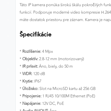
Táto IP kamera ponúka širokú škálu pokročilých funk
MARKETINGOVÉ COOKIES
funkcií. Podporuje moderné video kompresie H.264+,
Marketingové cookies sa používajú na sledovanie
máte dostatok priestoru pre záznam. Kamera je na
správania používateľov naprieč webovými stránkami.
Umožňujú nám a našim partnerom zobrazovať cielenú 
Špecifikácie
relevantnú reklamu, a to na našom webe aj v
reklamných sieťach tretích strán.
*
Rozlíšenie:
4 Mpx
Google Ads
*
Objektív:
2.8-12 mm (motorizovaný)
Poskytovateľ:
Google
*
IR prísvit:
Áno, biely, do 50 m
*
WDR:
120 dB
*
Krytie:
IP67
*
Úložisko:
Slot na MicroSD kartu až 256 GB
*
Pripojenie:
1 RJ45 10/100M Ethernet (PoE)
*
Napájanie:
12V DC, PoE