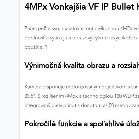
4MPx Vonkajšia VF IP Bullet
Preferenčné cookies
Zabezpečte svoj majetok s touto výkonnou 4MPx vo
ANALYTICKÉ COOKIES
odolnosť a vynikajúci obrazový výkon v akýchkoľvek 
Analytické cookies nám umožňujú meranie výkonu
použitie. ?️
nášho webu. Ich pomocou určujeme počet návštev a
zdroje návštev našich webových stránok. Dáta získané
Výnimočná kvalita obrazu a rozsia
pomocou týchto cookies spracovávame anonymne a
súhrnne, bez použitia identifikátorov, ktoré ukazujú na
konkrétnych používateľov nášho webu. Vďaka týmto
Kamera disponuje motorizovaným objektívom s varia
cookies môžeme optimalizovať výkon a funkčnosť
33,5°. S rozlíšením 4Mpx a technológiou 120 WDR zac
našich stránok.
Integrovaný biely prísvit s dosvitom až 50 metrov zaru
Google Analytics
Pokročilé funkcie a spoľahlivé úlo
Poskytovateľ:
Google