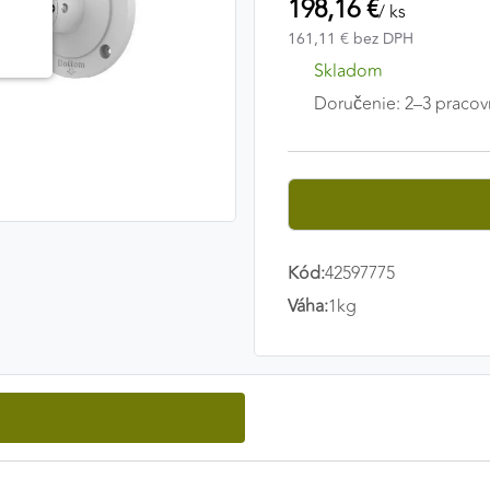
198,16 €
/ ks
161,11 € bez DPH
Skladom
Doručenie: 2–3 pracov
Kód:
42597775
Váha:
1kg