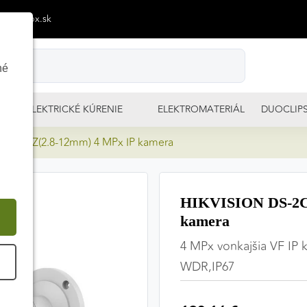
p@izimpx.sk
né
ELEKTRICKÉ KÚRENIE
ELEKTROMATERIÁL
DUOCLIP
3G2-IZ(2.8-12mm) 4 MPx IP kamera
HIKVISION DS-2C
kamera
4 MPx vonkajšia VF IP 
É
WDR,IP67