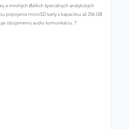
ary a mnohých ďalších špeciálnych analytických
ou pripojenia microSD karty s kapacitou až 256 GB
uje obojsmernú audio komunikáciu. ?