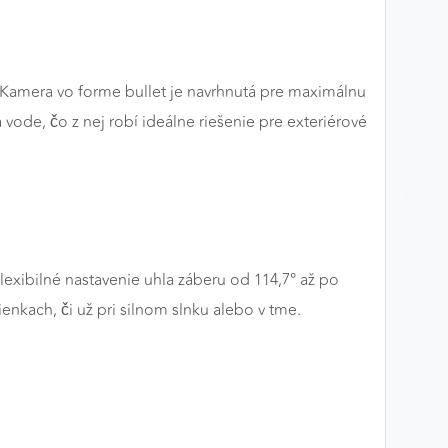
amera vo forme bullet je navrhnutá pre maximálnu
vode, čo z nej robí ideálne riešenie pre exteriérové
xibilné nastavenie uhla záberu od 114,7° až po
enkach, či už pri silnom slnku alebo v tme.