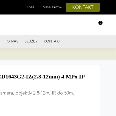
KONTAKT
O nás
Naše služby
0
S
O NÁS
SLUŽBY
KONTAKT
D1643G2-IZ(2.8-12mm) 4 MPx IP
kamera, objektív 2.8-12m, IR do 50m,