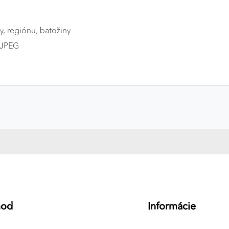
y, regiónu, batožiny
MJPEG
hod
Informácie