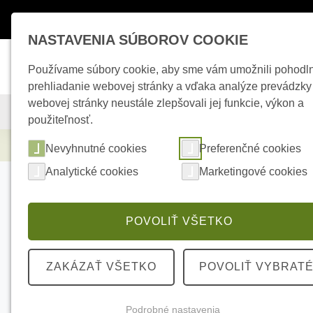
Máte otázky ?
+421 950 242 694
esho
NASTAVENIA SÚBOROV COOKIE
Používame súbory cookie, aby sme vám umožnili pohodl
prehliadanie webovej stránky a vďaka analýze prevádzky
webovej stránky neustále zlepšovali jej funkcie, výkon a
KAMEROVÉ SYSTÉMY
ZABEZPEČOVACIE SYSTÉMY
použiteľnosť.
Kamerové systémy
HIKVISION DS-2CD164
Nevyhnutné cookies
Preferenčné cookies
Analytické cookies
Marketingové cookies
POVOLIŤ VŠETKO
ZAKÁZAŤ VŠETKO
POVOLIŤ VYBRAT
Podrobné nastavenia