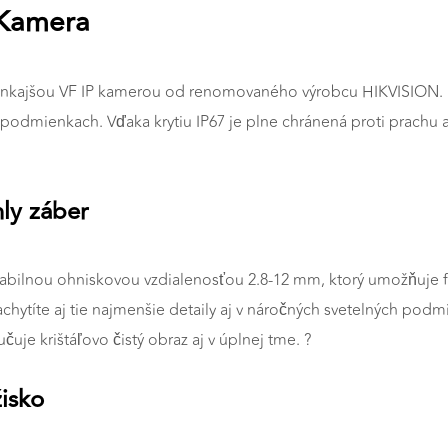
 Kamera
nkajšou VF IP kamerou od renomovaného výrobcu HIKVISION. K
podmienkach. Vďaka krytiu IP67 je plne chránená proti prachu a 
hly záber
bilnou ohniskovou vzdialenosťou 2.8-12 mm, ktorý umožňuje fle
hytíte aj tie najmenšie detaily aj v náročných svetelných podmi
čuje krištáľovo čistý obraz aj v úplnej tme. ?
žisko