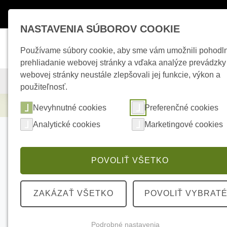
Máte otázky ?
+421 950 242 694
esho
NASTAVENIA SÚBOROV COOKIE
Používame súbory cookie, aby sme vám umožnili pohodl
prehliadanie webovej stránky a vďaka analýze prevádzky
webovej stránky neustále zlepšovali jej funkcie, výkon a
KAMEROVÉ SYSTÉMY
ZABEZPEČOVACIE SYSTÉMY
použiteľnosť.
Kamerové systémy
HIKVISION DS-2CD134
Nevyhnutné cookies
Preferenčné cookies
Analytické cookies
Marketingové cookies
POVOLIŤ VŠETKO
ZAKÁZAŤ VŠETKO
POVOLIŤ VYBRAT
Podrobné nastavenia