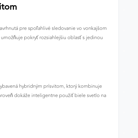
itom
navrhnutá pre spoľahlivé sledovanie vo vonkajšom
 umožňuje pokryť rozsiahlejšiu oblasť s jedinou
 vybavená hybridným prísvitom, ktorý kombinuje
ároveň dokáže inteligentne použiť biele svetlo na