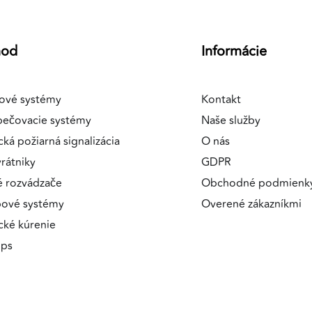
hod
Informácie
ové systémy
Kontakt
pečovacie systémy
Naše služby
cká požiarná signalizácia
O nás
rátniky
GDPR
é rozvádzače
Obchodné podmienk
pové systémy
Overené zákazníkmi
ické kúrenie
ips