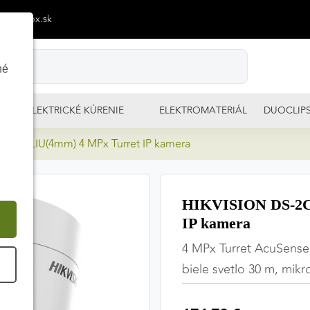
p@izimpx.sk
né
ELEKTRICKÉ KÚRENIE
ELEKTROMATERIÁL
DUOCLIP
3G2-LIU(4mm) 4 MPx Turret IP kamera
HIKVISION DS-2C
IP kamera
4 MPx Turret AcuSense I
É
biele svetlo 30 m, mikr