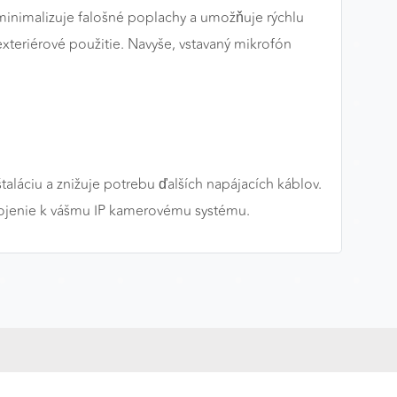
 minimalizuje falošné poplachy a umožňuje rýchlu
xteriérové použitie. Navyše, vstavaný mikrofón
láciu a znižuje potrebu ďalších napájacích káblov.
pojenie k vášmu IP kamerovému systému.