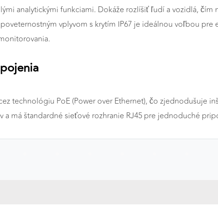
mi analytickými funkciami. Dokáže rozlíšiť ľudí a vozidlá, čím
 poveternostným vplyvom s krytím IP67 je ideálnou voľbou pre e
 monitorovania.
a
ipojenia
technológiu PoE (Power over Ethernet), čo zjednodušuje inšta
v a má štandardné sieťové rozhranie RJ45 pre jednoduché pri