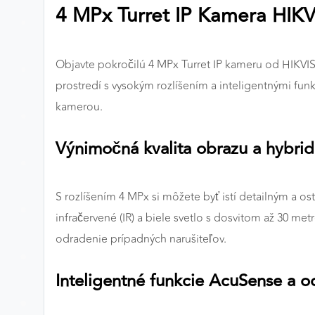
4 MPx Turret IP Kamera HIK
Preferenčné cookies
Objavte pokročilú 4 MPx Turret IP kameru od HIKVIS
ANALYTICKÉ COOKIES
prostredí s vysokým rozlíšením a inteligentnými fun
Analytické cookies nám umožňujú meranie výkonu
kamerou.
nášho webu. Ich pomocou určujeme počet návštev a
zdroje návštev našich webových stránok. Dáta získané
Výnimočná kvalita obrazu a hybrid
pomocou týchto cookies spracovávame anonymne a
súhrnne, bez použitia identifikátorov, ktoré ukazujú na
konkrétnych používateľov nášho webu. Vďaka týmto
S rozlíšením 4 MPx si môžete byť istí detailným a 
cookies môžeme optimalizovať výkon a funkčnosť
infračervené (IR) a biele svetlo s dosvitom až 30 me
našich stránok.
odradenie prípadných narušiteľov.
Google Analytics
Inteligentné funkcie AcuSense a o
Poskytovateľ:
Google