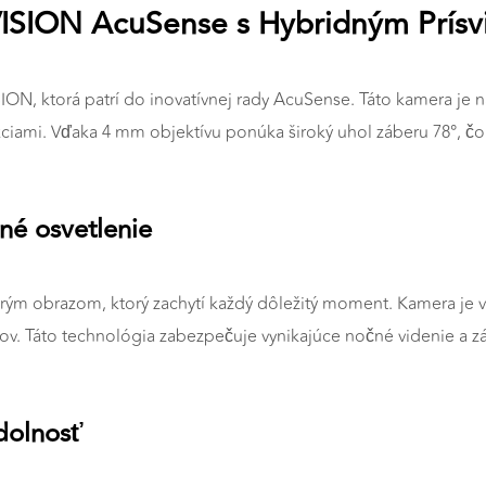
VISION AcuSense s Hybridným Prísv
ION, ktorá patrí do inovatívnej rady AcuSense. Táto kamera je 
kciami. Vďaka 4 mm objektívu ponúka široký uhol záberu 78°, čo
né osvetlenie
ostrým obrazom, ktorý zachytí každý dôležitý moment. Kamera je
trov. Táto technológia zabezpečuje vynikajúce nočné videnie a z
dolnosť