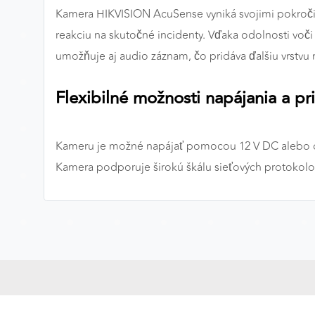
Kamera HIKVISION AcuSense vyniká svojimi pokročilý
MARKETINGOVÉ COOKIES
reakciu na skutočné incidenty. Vďaka odolnosti voči
Marketingové cookies sa používajú na sledovanie
umožňuje aj audio záznam, čo pridáva ďalšiu vrstvu
správania používateľov naprieč webovými stránkami.
Umožňujú nám a našim partnerom zobrazovať cielenú 
Flexibilné možnosti napájania a pr
relevantnú reklamu, a to na našom webe aj v
reklamných sieťach tretích strán.
Kameru je možné napájať pomocou 12 V DC alebo cez 
Google Ads
Kamera podporuje širokú škálu sieťových protokolo
Poskytovateľ:
Google