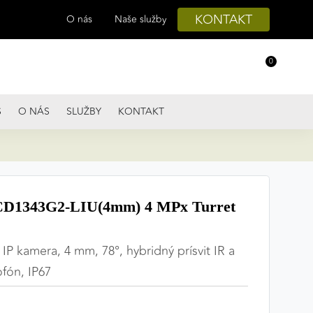
KONTAKT
O nás
Naše služby
0
S
O NÁS
SLUŽBY
KONTAKT
D1343G2-LIU(4mm) 4 MPx Turret
P kamera, 4 mm, 78°, hybridný prísvit IR a
ofón, IP67