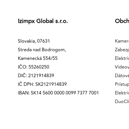
Izimpx Global s.r.o.
Obc
Slovakia, 07631
Kamer
Streda nad Bodrogom,
Zabez
Kamenecká 554/55
Elektri
IČO: 55260250
Videov
DIČ: 2121914839
Dátov
IČ DPH: SK2121914839
Prístu
IBAN: SK14 5600 0000 0099 7377 7001
Elektr
DuoCl