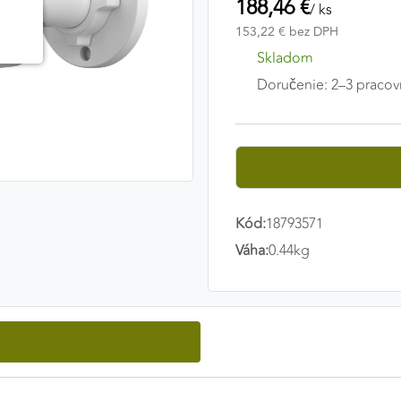
188,46 €
/ ks
153,22 € bez DPH
Skladom
Doručenie: 2–3 pracov
Kód:
18793571
Váha:
0.44kg