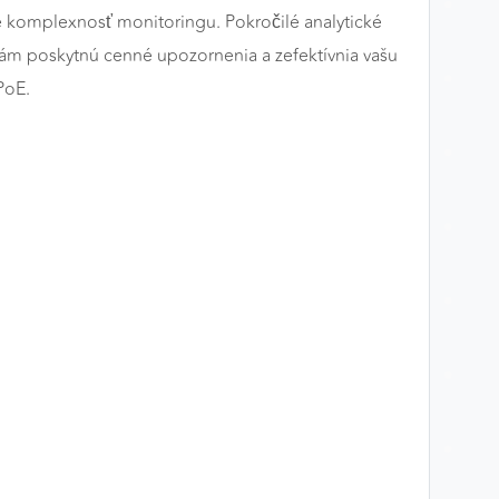
je komplexnosť monitoringu. Pokročilé analytické
vám poskytnú cenné upozornenia a zefektívnia vašu
PoE.