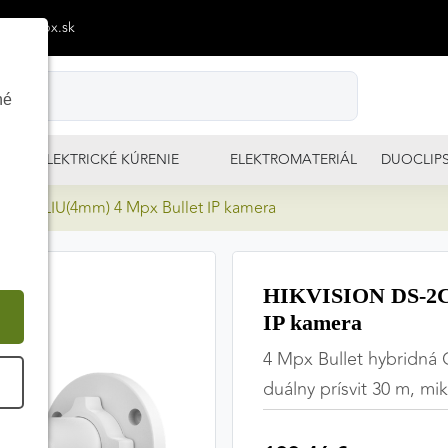
p@izimpx.sk
né
ELEKTRICKÉ KÚRENIE
ELEKTROMATERIÁL
DUOCLIP
7G3-LIU(4mm) 4 Mpx Bullet IP kamera
HIKVISION DS-2C
IP kamera
4 Mpx Bullet hybridná 
É
duálny prísvit 30 m, mi