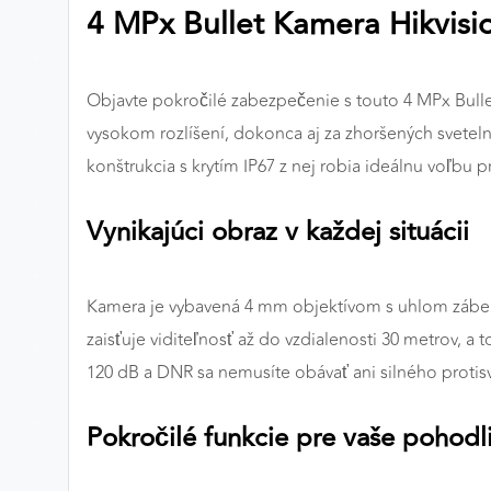
4 MPx Bullet Kamera Hikvisi
Preferenčné cookies
Objavte pokročilé zabezpečenie s touto 4 MPx Bullet
ANALYTICKÉ COOKIES
vysokom rozlíšení, dokonca aj za zhoršených svetel
Analytické cookies nám umožňujú meranie výkonu
konštrukcia s krytím IP67 z nej robia ideálnu voľbu p
nášho webu. Ich pomocou určujeme počet návštev a
zdroje návštev našich webových stránok. Dáta získané
Vynikajúci obraz v každej situácii
pomocou týchto cookies spracovávame anonymne a
súhrnne, bez použitia identifikátorov, ktoré ukazujú na
konkrétnych používateľov nášho webu. Vďaka týmto
Kamera je vybavená 4 mm objektívom s uhlom záberu 7
cookies môžeme optimalizovať výkon a funkčnosť
zaisťuje viditeľnosť až do vzdialenosti 30 metrov, 
našich stránok.
120 dB a DNR sa nemusíte obávať ani silného protis
Google Analytics
Pokročilé funkcie pre vaše pohodl
Poskytovateľ:
Google