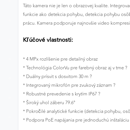
Táto kamera nie je len o obrazovej kvalite. Integr
MARKETINGOVÉ COOKIES
funkcie ako detekcia pohybu, detekcia pohybu osôb
Marketingové cookies sa používajú na sledovanie
prácu. Kamera podporuje najnovšie video kompresie
správania používateľov naprieč webovými stránkami.
Umožňujú nám a našim partnerom zobrazovať cielenú 
Kľúčové vlastnosti:
relevantnú reklamu, a to na našom webe aj v
reklamných sieťach tretích strán.
* 4 MPx rozlíšenie pre detailný obraz
Google Ads
* Technológia ColorVu pre farebný obraz aj v tme ?
Poskytovateľ:
Google
* Duálny prísvit s dosvitom 30 m ?
* Integrovaný mikrofón pre zvukový záznam ?
* Robustné prevedenie s krytím IP67 ?️
* Široký uhol záberu 79.6°
* Pokročilé analytické funkcie (detekcia pohybu, os
* Podpora PoE napájania pre jednoduchú inštaláciu