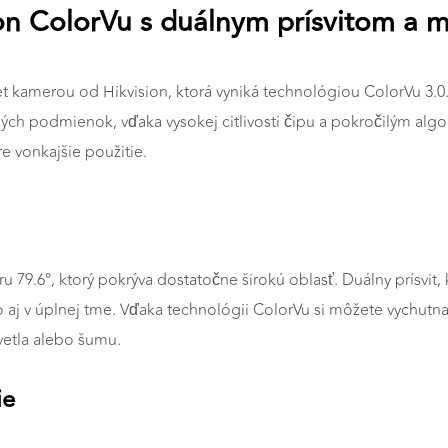
on ColorVu s duálnym prísvitom a 
 kamerou od Hikvision, ktorá vyniká technológiou ColorVu 3.0. 
ných podmienok, vďaka vysokej citlivosti čipu a pokročilým alg
re vonkajšie použitie.
9.6°, ktorý pokrýva dostatočne širokú oblasť. Duálny prísvit, 
a to aj v úplnej tme. Vďaka technológii ColorVu si môžete vych
vetla alebo šumu.
ie