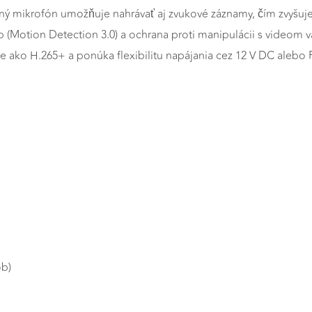
ovaný mikrofón umožňuje nahrávať aj zvukové záznamy, čím zvyšu
 (Motion Detection 3.0) a ochrana proti manipulácii s videom 
 ako H.265+ a ponúka flexibilitu napájania cez 12 V DC alebo 
a
ôb)