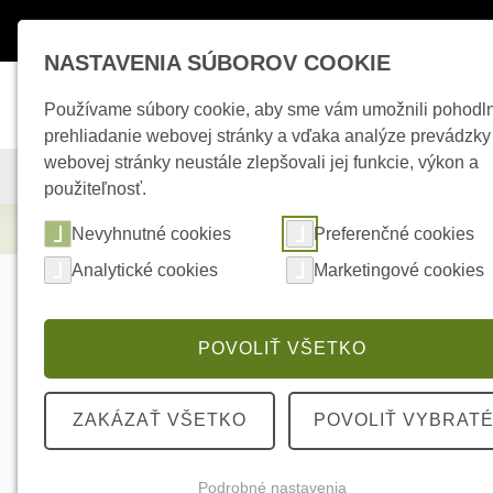
Máte otázky ?
+421 950 242 694
esho
NASTAVENIA SÚBOROV COOKIE
Používame súbory cookie, aby sme vám umožnili pohodl
prehliadanie webovej stránky a vďaka analýze prevádzky
webovej stránky neustále zlepšovali jej funkcie, výkon a
KAMEROVÉ SYSTÉMY
ZABEZPEČOVACIE SYSTÉMY
použiteľnosť.
Kamerové systémy
HIKVISION DS-2CD104
Nevyhnutné cookies
Preferenčné cookies
Analytické cookies
Marketingové cookies
POVOLIŤ VŠETKO
ZAKÁZAŤ VŠETKO
POVOLIŤ VYBRAT
Podrobné nastavenia