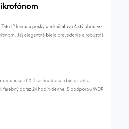
mikrofónom
Táto IP kamera poskytuje krištáľovo čistý obraz vo
oritmom. Jej elegantné biele prevedenie a robustná
kombinujúci EXIR technológiu a biele svetlo,
utnať farebný obraz 24 hodín denne. S podporou WDR