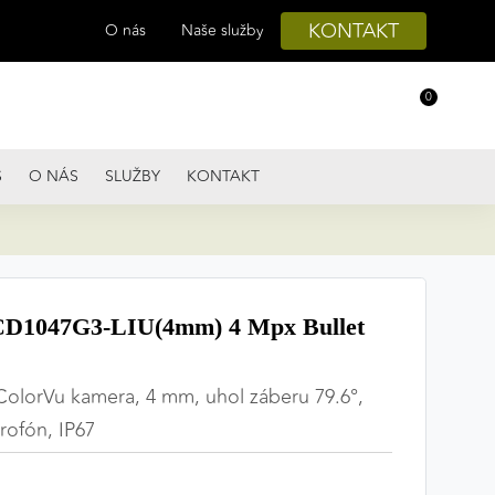
KONTAKT
O nás
Naše služby
0
S
O NÁS
SLUŽBY
KONTAKT
D1047G3-LIU(4mm) 4 Mpx Bullet
ColorVu kamera, 4 mm, uhol záberu 79.6°,
krofón, IP67