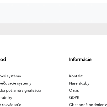
hod
Informácie
ové systémy
Kontakt
pečovacie systémy
Naše služby
cká požiarná signalizácia
O nás
rátniky
GDPR
é rozvádzače
Obchodné podmienk