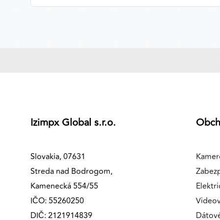
Izimpx Global s.r.o.
Obc
Slovakia, 07631
Kamer
Streda nad Bodrogom,
Zabez
Kamenecká 554/55
Elektri
IČO: 55260250
Videov
DIČ: 2121914839
Dátov