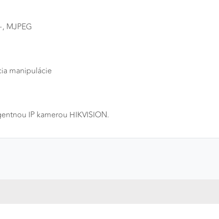
5+, MJPEG
cia manipulácie
ligentnou IP kamerou HIKVISION.