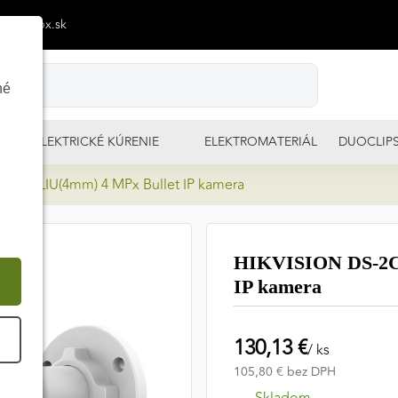
p@izimpx.sk
né
ELEKTRICKÉ KÚRENIE
ELEKTROMATERIÁL
DUOCLIP
3G2-LIU(4mm) 4 MPx Bullet IP kamera
HIKVISION DS-2C
IP kamera
130,13 €
É
/ ks
105,80 € bez DPH