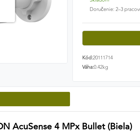
Skladom
Doručenie: 2–3 pracov
Kód:
20111714
Váha:
0.42kg
ON AcuSense 4 MPx Bullet (Biela)