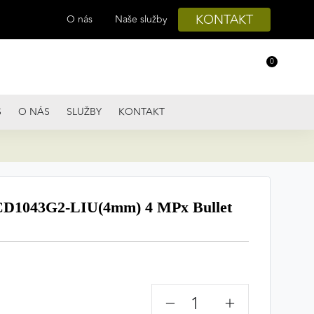
KONTAKT
O nás
Naše služby
0
S
O NÁS
SLUŽBY
KONTAKT
D1043G2-LIU(4mm) 4 MPx Bullet
−
+