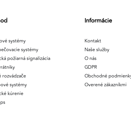
hod
Informácie
ové systémy
Kontakt
pečovacie systémy
Naše služby
cká požiarná signalizácia
O nás
rátniky
GDPR
é rozvádzače
Obchodné podmienk
pové systémy
Overené zákazníkmi
ické kúrenie
ips