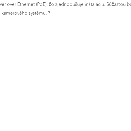
 over Ethernet (PoE), čo zjednodušuje inštaláciu. Súčasťou ba
P kamerového systému. ?
a