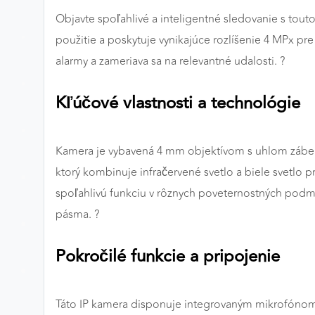
Objavte spoľahlivé a inteligentné sledovanie s tou
Preferenčné cookies
použitie a poskytuje vynikajúce rozlíšenie 4 MPx pr
alarmy a zameriava sa na relevantné udalosti. ?️
ANALYTICKÉ COOKIES
Kľúčové vlastnosti a technológie
Analytické cookies nám umožňujú meranie výkonu
nášho webu. Ich pomocou určujeme počet návštev a
zdroje návštev našich webových stránok. Dáta získané
Kamera je vybavená 4 mm objektívom s uhlom záberu 
pomocou týchto cookies spracovávame anonymne a
súhrnne, bez použitia identifikátorov, ktoré ukazujú na
ktorý kombinuje infračervené svetlo a biele svetlo pr
konkrétnych používateľov nášho webu. Vďaka týmto
spoľahlivú funkciu v rôznych poveternostných podm
cookies môžeme optimalizovať výkon a funkčnosť
pásma. ?
našich stránok.
Pokročilé funkcie a pripojenie
Google Analytics
Poskytovateľ:
Google
Táto IP kamera disponuje integrovaným mikrofónom 