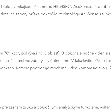
to bielou vonkajšou IP kamerou HIKVISION AcuSense. Táto robust
e detailné zábery. Vďaka pokročilej technológii AcuSense s funk
78°, ktorý pokrýva širokú oblasť. O dokonalé nočné videnie sa 
e jasné a farebné zábery aj v úplnej tme. Vďaka krytiu IP67 je k
ienkach. Kamera podporuje moderné video kompresie ako H.265+
pre záznam zvuku a pokročilými analytickými funkciami, vráta