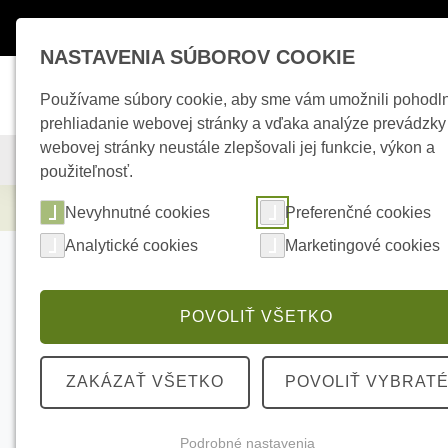
Máte otázky ?
+421 950 242 694
esho
NASTAVENIA SÚBOROV COOKIE
Používame súbory cookie, aby sme vám umožnili pohodl
prehliadanie webovej stránky a vďaka analýze prevádzky
webovej stránky neustále zlepšovali jej funkcie, výkon a
KAMEROVÉ SYSTÉMY
ZABEZPEČOVACIE SYSTÉMY
použiteľnosť.
Kamerové systémy
HIKVISION DS-2CD104
Nevyhnutné cookies
Preferenčné cookies
Analytické cookies
Marketingové cookies
POVOLIŤ VŠETKO
ZAKÁZAŤ VŠETKO
POVOLIŤ VYBRAT
Podrobné nastavenia