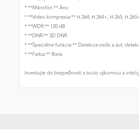
* **Mikrofón:** Áno
* **Video kompresia:** H.264, H.264+, H.265, H.26
* **WDR:** 120 dB
* **DNR:** 3D DNR
* **Špeciálne funkcie:** Detekcia osôb a áut, detek
* **Farba:** Biela
Investujte do bezpečnosti s touto výkonnou a inte