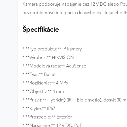
Kamera podporuje napájanie cez 12 V DC alebo Power
MARKETINGOVÉ COOKIES
bezproblémovú integráciu do vášho existujúceho I
Marketingové cookies sa používajú na sledovanie
správania používateľov naprieč webovými stránkami.
Špecifikácie
Umožňujú nám a našim partnerom zobrazovať cielenú 
relevantnú reklamu, a to na našom webe aj v
reklamných sieťach tretích strán.
* **Typ produktu:** IP kamery
* **Výrobca:** HIKVISION
Google Ads
* **Modelová rada:** AcuSense
Poskytovateľ:
Google
* **Tvar:** Bullet
* **Rozlíšenie:** 4 MPx
* **Objektív:** 4 mm
* **Prísvit:** Hybridný (IR + Biele svetlo), dosvit 30 m
* **Krytie:** IP67
* **Prostredie:** Exteriér
* **Napájanie:** 12 V DC, PoE