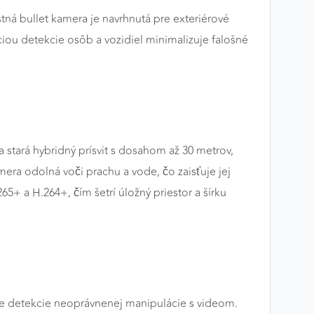
ná bullet kamera je navrhnutá pre exteriérové
ciou detekcie osôb a vozidiel minimalizuje falošné
stará hybridný prísvit s dosahom až 30 metrov,
amera odolná voči prachu a vode, čo zaisťuje jej
 a H.264+, čím šetrí úložný priestor a šírku
ne detekcie neoprávnenej manipulácie s videom.