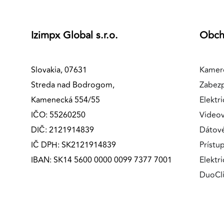
Izimpx Global s.r.o.
Obc
Slovakia, 07631
Kamer
Streda nad Bodrogom,
Zabez
Kamenecká 554/55
Elektri
IČO: 55260250
Videov
DIČ: 2121914839
Dátov
IČ DPH: SK2121914839
Prístu
IBAN: SK14 5600 0000 0099 7377 7001
Elektr
DuoCl