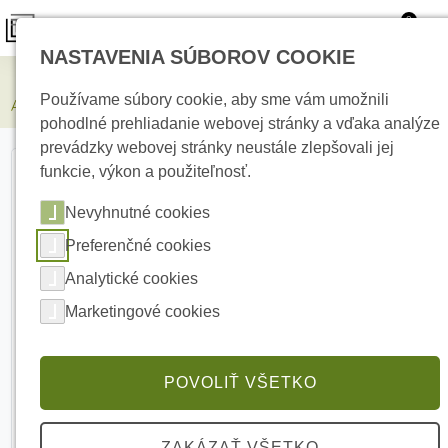
0
NASTAVENIA SÚBOROV COOKIE
Kamerové systémy
Používame súbory cookie, aby sme vám umožnili
AJAX TurretCam 8Mp/2.8mm Black 8 Mpx Turret kamera
pohodlné prehliadanie webovej stránky a vďaka analýze
prevádzky webovej stránky neustále zlepšovali jej
funkcie, výkon a použiteľnosť.
Nevyhnutné cookies
Preferenčné cookies
Analytické cookies
Marketingové cookies
POVOLIŤ VŠETKO
ZAKÁZAŤ VŠETKO