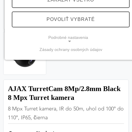
POVOLIŤ VYBRATÉ
Podrobné nastavenia
Zásady ochrany osobných údajov
NEVYHNUTNÉ COOKIES
(vždy aktívne, nemožno vypnúť)
Tieto cookies sú potrebné na správne fungovanie
webovej stránky a bez nich by nebolo možné
AJAX TurretCam 8Mp/2.8mm Black
zabezpečiť jej plnú funkčnosť.
8 Mpx Turret kamera
Nevyhnutné cookies
8 Mpx Turret kamera, IR do 50m, uhol od 100° do
110°, IP65, čierna
PREFERENČNÉ COOKIES