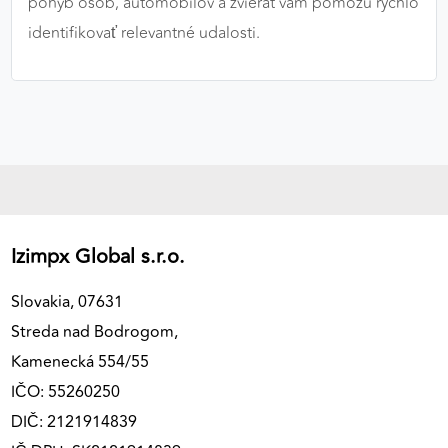
pohyb osôb, automobilov a zvierat vám pomôžu rýchlo
identifikovať relevantné udalosti.
Izimpx Global s.r.o.
Slovakia, 07631
Streda nad Bodrogom,
Kamenecká 554/55
IČO: 55260250
DIČ: 2121914839