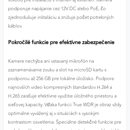
voľbou pre inštaláciu v interiéri aj exteriéri. Kamera
podporuje napájanie cez 12V DC alebo PoE, čo
zjednodušuje inštaláciu a znižuje počet potrebných
káblov.
Pokročilé funkcie pre efektívne zabezpečenie
Kamere nechýba ani vstavaný mikrofón na
zaznamenávanie zvuku a slot na microSD kartu s
podporou až 256 GB pre lokálne úložisko. Podpora
najnovších video kompresných štandardov H.264 a
H.265 zaisťuje efektívne využitie úložného priestoru a
sieťovej kapacity. Vďaka funkcii True WDR je obraz vždy
optimálne vyvážený aj v situáciách s vysokým
kontrastom osvetlenia. Špeciálne detekčné funkcie pre