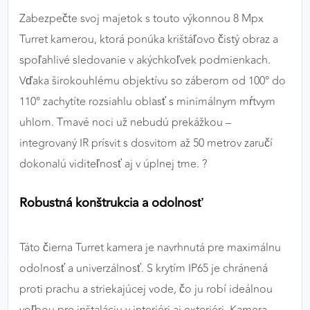
výkon a funkčnosť našich stránok.
Zabezpečte svoj majetok s touto výkonnou 8 Mpx
Turret kamerou, ktorá ponúka krištáľovo čistý obraz a
Google Analytics
spoľahlivé sledovanie v akýchkoľvek podmienkach.
Poskytovateľ:
Google
Vďaka širokouhlému objektívu so záberom od 100° do
110° zachytíte rozsiahlu oblasť s minimálnym mŕtvym
uhlom. Tmavé noci už nebudú prekážkou –
MARKETINGOVÉ COOKIES
integrovaný IR prísvit s dosvitom až 50 metrov zaručí
Marketingové cookies sa používajú na sledovanie
dokonalú viditeľnosť aj v úplnej tme. ?
správania používateľov naprieč webovými
stránkami. Umožňujú nám a našim partnerom
Robustná konštrukcia a odolnosť
zobrazovať cielenú a relevantnú reklamu, a to na
našom webe aj v reklamných sieťach tretích strán.
Táto čierna Turret kamera je navrhnutá pre maximálnu
Google Ads
odolnosť a univerzálnosť. S krytím IP65 je chránená
Poskytovateľ:
Google
proti prachu a striekajúcej vode, čo ju robí ideálnou