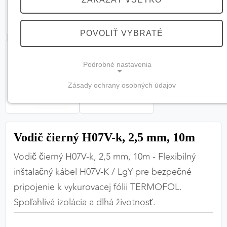
POVOLIŤ VYBRATÉ
Podrobné nastavenia
Zásady ochrany osobných údajov
NEVYHNUTNÉ COOKIES
(vždy aktívne, nemožno vypnúť)
Tieto cookies sú potrebné na správne fungovanie
Vodič čierný H07V-k, 2,5 mm, 10m
webovej stránky a bez nich by nebolo možné
zabezpečiť jej plnú funkčnosť.
Vodič čierný H07V-k, 2,5 mm, 10m - Flexibilný
inštalačný kábel H07V-K / LgY pre bezpečné
Nevyhnutné cookies
pripojenie k vykurovacej fólii TERMOFOL.
Spoľahlivá izolácia a dlhá životnosť.
PREFERENČNÉ COOKIES