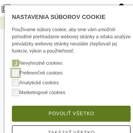
0
NASTAVENIA SÚBOROV COOKIE
Elektrické kúrenie
Vodič čierný H07V-k, 2,5 mm, 10m
Používame súbory cookie, aby sme vám umožnili
pohodlné prehliadanie webovej stránky a vďaka analýze
prevádzky webovej stránky neustále zlepšovali jej
funkcie, výkon a použiteľnosť.
Nevyhnutné cookies
Preferenčné cookies
Analytické cookies
Marketingové cookies
POVOLIŤ VŠETKO
ZAKÁZAŤ VŠETKO