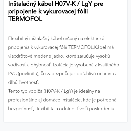
Inštalačný kábel H07V-K / LgY pre
výkon a funkčnosť našich stránok.
pripojenie k vykurovacej fólii
TERMOFOL
Google Analytics
Poskytovateľ:
Google
Flexibilný inštalačný kábel určený na elektrické
pripojenia k vykurovacej fólii TERMOFOL.
Kábel má
MARKETINGOVÉ COOKIES
viacdrôtové medené jadro, ktoré zaručuje vysokú
Marketingové cookies sa používajú na sledovanie
vodivosť a ohybnosť. Izolácia je vyrobená z kvalitného
správania používateľov naprieč webovými
PVC (povlinitu), čo zabezpečuje spoľahlivú ochranu a
stránkami. Umožňujú nám a našim partnerom
dlhú životnosť.
zobrazovať cielenú a relevantnú reklamu, a to na
Tento typ vodiča (H07V-K / LgY) je ideálny na
našom webe aj v reklamných sieťach tretích strán.
profesionálne aj domáce inštalácie, kde je potrebná
Google Ads
bezpečnosť, flexibilita a odolnosť voči poškodeniu.
Poskytovateľ:
Google