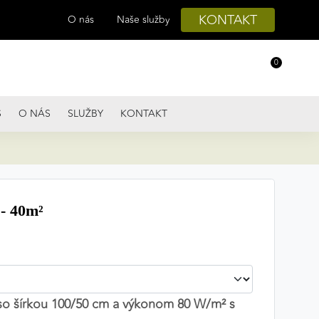
KONTAKT
O nás
Naše služby
0
S
O NÁS
SLUŽBY
KONTAKT
- 40m²
 so šírkou 100/50 cm a výkonom 80 W/m² s