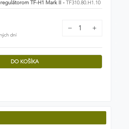
oregulátorom TF-H1 Mark II -
TF310.80.H1.10
−
+
ných dní