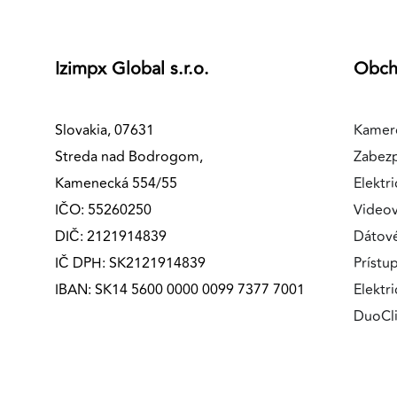
Izimpx Global s.r.o.
Obc
Slovakia, 07631
Kamer
Streda nad Bodrogom,
Zabez
Kamenecká 554/55
Elektri
IČO: 55260250
Videov
DIČ: 2121914839
Dátov
IČ DPH: SK2121914839
Prístu
IBAN: SK14 5600 0000 0099 7377 7001
Elektr
DuoCl