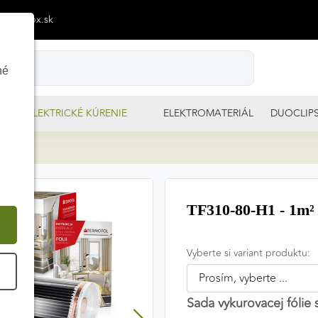
p@izimpx.sk
né
ELEKTRICKÉ KÚRENIE
ELEKTROMATERIÁL
DUOCLIP
0m²
TF310-80-H1 - 1m² 
Vyberte si variant produktu:
É
Sada vykurovacej fólie