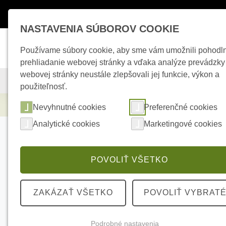
Máte otázky ?
+421 950 242 694
esho
NASTAVENIA SÚBOROV COOKIE
Používame súbory cookie, aby sme vám umožnili pohodl
prehliadanie webovej stránky a vďaka analýze prevádzky
webovej stránky neustále zlepšovali jej funkcie, výkon a
KAMEROVÉ SYSTÉMY
ZABEZPEČOVACIE SYSTÉMY
použiteľnosť.
Elektrické kúrenie
TF310-80-H1 - 1m² - 4
Nevyhnutné cookies
Preferenčné cookies
Analytické cookies
Marketingové cookies
POVOLIŤ VŠETKO
ZAKÁZAŤ VŠETKO
POVOLIŤ VYBRAT
Podrobné nastavenia