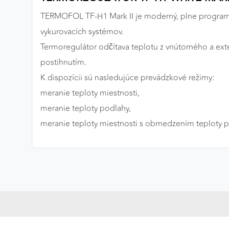
TERMOFOL TF-H1 Mark II je moderný, plne programo
MARKETINGOVÉ COOKIES
vykurovacích systémov.
Marketingové cookies sa používajú na sledovanie
správania používateľov naprieč webovými stránkami.
Termoregulátor odčítava teplotu z vnútorného a ext
Umožňujú nám a našim partnerom zobrazovať cielenú 
postihnutím.
relevantnú reklamu, a to na našom webe aj v
K dispozícii sú nasledujúce prevádzkové režimy:
reklamných sieťach tretích strán.
meranie teploty miestnosti,
Google Ads
meranie teploty podlahy,
meranie teploty miestnosti s obmedzením teploty p
Poskytovateľ:
Google