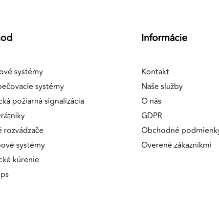
hod
Informácie
ové systémy
Kontakt
pečovacie systémy
Naše služby
cká požiarná signalizácia
O nás
rátniky
GDPR
é rozvádzače
Obchodné podmienk
pové systémy
Overené zákazníkmi
ické kúrenie
ips