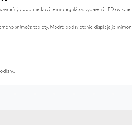
vateľný podomietkový termoregulátor, vybavený LED ovládacím
erného snímača teploty. Modré podsvietenie displeja je mimoria
a
odlahy.