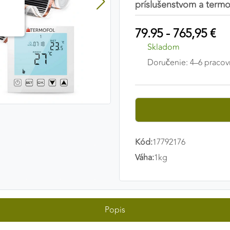
príslušenstvom a term
79.95 - 765,95 €
Skladom
Doručenie: 4–6 pracov
Kód:
17792176
Váha:
1kg
Popis