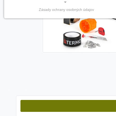
Zásady ochrany osobných údajov
NEVYHNUTNÉ COOKIES
(vždy aktívne, nemožno vypnúť)
Tieto cookies sú potrebné na správne fungovanie
webovej stránky a bez nich by nebolo možné
zabezpečiť jej plnú funkčnosť.
Nevyhnutné cookies
PREFERENČNÉ COOKIES
Preferenčné cookies umožňujú zapamätanie si vašich
individuálnych nastavení a preferencií, napríklad
zvolený jazyk, región alebo prihlasovacie údaje. Vďaka
nim vám dokážeme poskytnúť personalizovanejšie a
pohodlnejšie používanie webovej stránky.