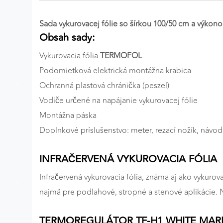
Preferenčné cookies
Sada vykurovacej fólie so šírkou 100/50 cm a výko
Obsah sady:
Vykurovacia fólia
TERMOFOL
ANALYTICKÉ COOKIES
Podomietková elektrická montážna krabica
Analytické cookies nám umožňujú meranie výkonu
nášho webu. Ich pomocou určujeme počet návštev a
Ochranná plastová chránička (peszel)
zdroje návštev našich webových stránok. Dáta získané
Vodiče určené na napájanie vykurovacej fólie
pomocou týchto cookies spracovávame anonymne a
Montážna páska
súhrnne, bez použitia identifikátorov, ktoré ukazujú na
Doplnkové príslušenstvo: meter, rezací nožík, návod n
konkrétnych používateľov nášho webu. Vďaka týmto
cookies môžeme optimalizovať výkon a funkčnosť
našich stránok.
INFRAČERVENÁ VYKUROVACIA FÓLIA
Infračervená vykurovacia fólia, známa aj ako vykurova
Google Analytics
najmä pre podlahové, stropné a stenové aplikácie. N
Poskytovateľ:
Google
TERMOREGULÁTOR TF-H1 WHITE MARK