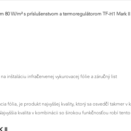
nom 80 W/m² s príslušenstvom a termoregulátorom TF-H1 Mark II
a inštaláciu infračervenej vykurovacej fólie a záručný list
cia fólia, je produkt najvyššej kvality, ktorý sa osvedčí takmer
ajvyššia kvalita v kombinácii so širokou funkčnosťou robí tento
 II