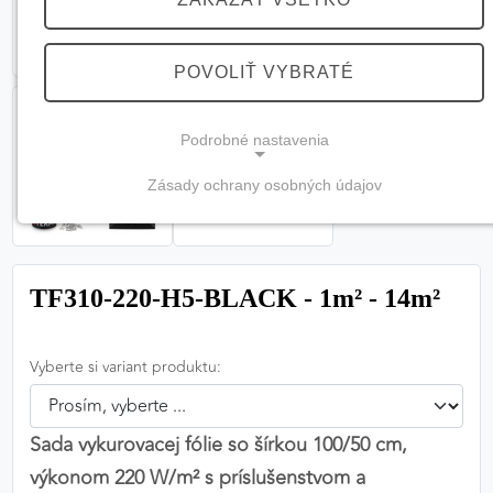
POVOLIŤ VYBRATÉ
Podrobné nastavenia
Zásady ochrany osobných údajov
NEVYHNUTNÉ COOKIES
(vždy aktívne, nemožno vypnúť)
Tieto cookies sú potrebné na správne fungovanie
TF310-220-H5-BLACK - 1m² - 14m²
webovej stránky a bez nich by nebolo možné
zabezpečiť jej plnú funkčnosť.
Vyberte si variant produktu:
Nevyhnutné cookies
Sada vykurovacej fólie so šírkou 100/50 cm,
výkonom 220 W/m² s príslušenstvom a
PREFERENČNÉ COOKIES