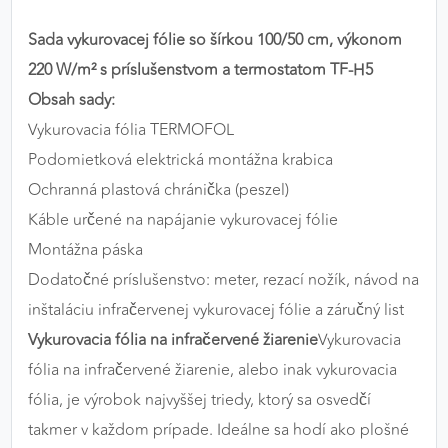
výkon a funkčnosť našich stránok.
Sada vykurovacej fólie so šírkou 100/50 cm, výkonom
Google Analytics
220 W/m² s príslušenstvom a termostatom TF-H5
Obsah sady:
Poskytovateľ:
Google
Vykurovacia fólia TERMOFOL
Podomietková elektrická montážna krabica
Ochranná plastová chránička (peszel)
MARKETINGOVÉ COOKIES
Marketingové cookies sa používajú na sledovanie
Káble určené na napájanie vykurovacej fólie
správania používateľov naprieč webovými
Montážna páska
stránkami. Umožňujú nám a našim partnerom
Dodatočné príslušenstvo: meter, rezací nožík, návod na
zobrazovať cielenú a relevantnú reklamu, a to na
inštaláciu infračervenej vykurovacej fólie a záručný list
našom webe aj v reklamných sieťach tretích strán.
Vykurovacia fólia na infračervené žiarenie
Vykurovacia
Google Ads
fólia na infračervené žiarenie, alebo inak vykurovacia
fólia, je výrobok najvyššej triedy, ktorý sa osvedčí
Poskytovateľ:
Google
takmer v každom prípade. Ideálne sa hodí ako plošné