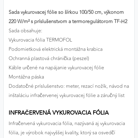
výkon a funkčnosť našich stránok.
Sada vykurovacej fólie so šírkou 100/50 cm, výkonom
Google Analytics
220 W/m² s príslušenstvom a termoregulátorom TF-H2
Sada obsahuje:
Poskytovateľ:
Google
Vykurovacia fólia TERMOFOL
Podomietková elektrická montážna krabica
Ochranná plastová chránička (peszel)
MARKETINGOVÉ COOKIES
Marketingové cookies sa používajú na sledovanie
Káble určené na napájanie vykurovacej fólie
správania používateľov naprieč webovými
Montážna páska
stránkami. Umožňujú nám a našim partnerom
Dodatočné príslušenstvo: meter, rezací nožík, návod na
zobrazovať cielenú a relevantnú reklamu, a to na
inštaláciu infračervenej vykurovacej fólie a záručný list
našom webe aj v reklamných sieťach tretích strán.
Google Ads
INFRAČERVENÁ VYKUROVACIA FÓLIA
Infračervená vykurovacia fólia, nazývaná aj vykurovacia
Poskytovateľ:
Google
fólia, je výrobok najvyššej kvality, ktorý sa osvedčí