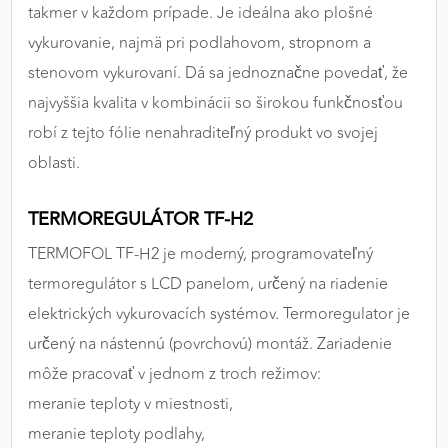
takmer v každom prípade. Je ideálna ako plošné
vykurovanie, najmä pri podlahovom, stropnom a
stenovom vykurovaní. Dá sa jednoznačne povedať, že
najvyššia kvalita v kombinácii so širokou funkčnosťou
robí z tejto fólie nenahraditeľný produkt vo svojej
oblasti.
TERMOREGULÁTOR TF-H2
TERMOFOL TF-H2 je moderný, programovateľný
termoregulátor s LCD panelom, určený na riadenie
elektrických vykurovacích systémov. Termoregulator je
určený na nástennú (povrchovú) montáž. Zariadenie
môže pracovať v jednom z troch režimov:
meranie teploty v miestnosti,
meranie teploty podlahy,