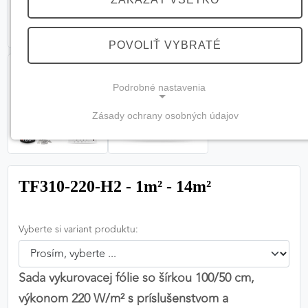
POVOLIŤ VYBRATÉ
Podrobné nastavenia
Zásady ochrany osobných údajov
NEVYHNUTNÉ COOKIES
(vždy aktívne, nemožno vypnúť)
Tieto cookies sú potrebné na správne fungovanie
TF310-220-H2 - 1m² - 14m²
webovej stránky a bez nich by nebolo možné
zabezpečiť jej plnú funkčnosť.
Vyberte si variant produktu:
Nevyhnutné cookies
Sada vykurovacej fólie so šírkou 100/50 cm,
výkonom 220 W/m² s príslušenstvom a
PREFERENČNÉ COOKIES