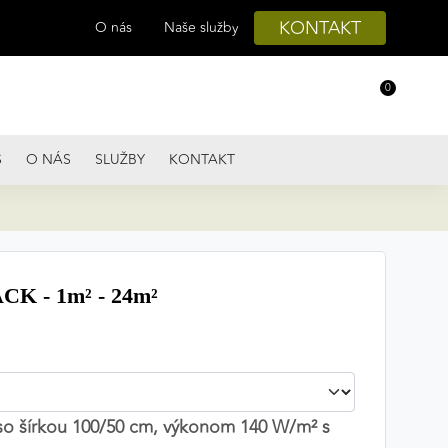
KONTAKT
O nás
Naše služby
0
S
O NÁS
SLUŽBY
KONTAKT
CK - 1m² - 24m²
 so šírkou 100/50 cm, výkonom 140 W/m² s