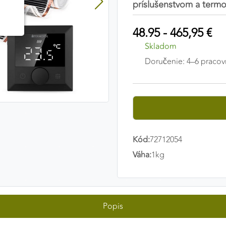
príslušenstvom a term
48.95 - 465,95 €
Skladom
Doručenie: 4–6 pracov
Kód:
72712054
Váha:
1kg
Popis