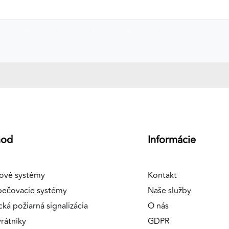
a
hod
Informácie
ové systémy
Kontakt
pečovacie systémy
Naše služby
cká požiarná signalizácia
O nás
rátniky
GDPR