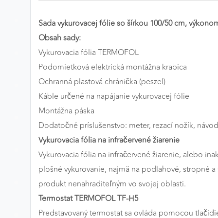
Preferenčné cookies
Sada vykurovacej fólie so šírkou 100/50 cm, výkon
Obsah sady:
Vykurovacia fólia TERMOFOL
ANALYTICKÉ COOKIES
Podomietková elektrická montážna krabica
Analytické cookies nám umožňujú meranie výkonu
Ochranná plastová chránička (peszel)
nášho webu. Ich pomocou určujeme počet návštev a
zdroje návštev našich webových stránok. Dáta získané
Káble určené na napájanie vykurovacej fólie
pomocou týchto cookies spracovávame anonymne a
Montážna páska
súhrnne, bez použitia identifikátorov, ktoré ukazujú na
Dodatočné príslušenstvo: meter, rezací nožík, návod n
konkrétnych používateľov nášho webu. Vďaka týmto
Vykurovacia fólia na infračervené žiarenie
cookies môžeme optimalizovať výkon a funkčnosť
našich stránok.
Vykurovacia fólia na infračervené žiarenie, alebo ina
plošné vykurovanie, najmä na podlahové, stropné a s
Google Analytics
produkt nenahraditeľným vo svojej oblasti.
Poskytovateľ:
Google
Termostat TERMOFOL TF-H5
Predstavovaný termostat sa ovláda pomocou tlačidie