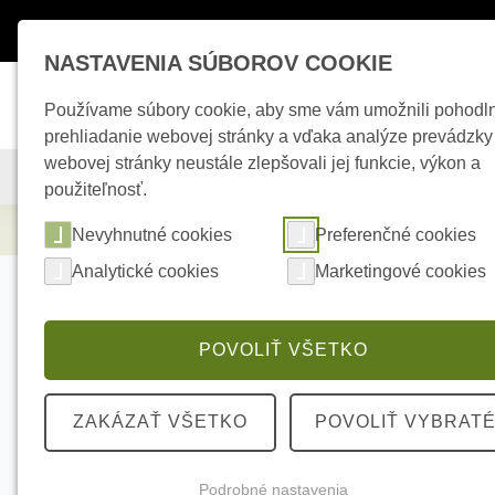
Máte otázky ?
+421 950 242 694
esho
NASTAVENIA SÚBOROV COOKIE
Používame súbory cookie, aby sme vám umožnili pohodl
prehliadanie webovej stránky a vďaka analýze prevádzky
webovej stránky neustále zlepšovali jej funkcie, výkon a
KAMEROVÉ SYSTÉMY
ZABEZPEČOVACIE SYSTÉMY
použiteľnosť.
Elektrické kúrenie
TF310-140-H5-BLACK -
Nevyhnutné cookies
Preferenčné cookies
Analytické cookies
Marketingové cookies
POVOLIŤ VŠETKO
ZAKÁZAŤ VŠETKO
POVOLIŤ VYBRAT
Podrobné nastavenia