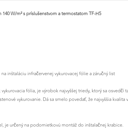
om 140 W/m² s príslušenstvom a termostatom TF-H5
a inštaláciu infračervenej vykurovacej fólie a záručný list
k vykurovacia fólia, je výrobok najvyššej triedy, ktorý sa osvedč
tenové vykurovanie. Dá sa smelo povedať, že najvyššia kvalita 
l, je určený na podomietkovú montáž do inštalačnej krabice.