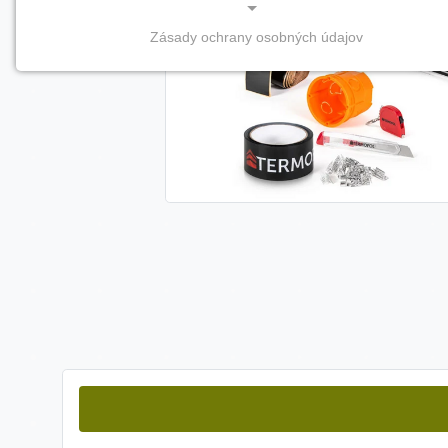
Zásady ochrany osobných údajov
NEVYHNUTNÉ COOKIES
(vždy aktívne, nemožno vypnúť)
Tieto cookies sú potrebné na správne fungovanie
webovej stránky a bez nich by nebolo možné
zabezpečiť jej plnú funkčnosť.
Nevyhnutné cookies
PREFERENČNÉ COOKIES
Preferenčné cookies umožňujú zapamätanie si vašich
individuálnych nastavení a preferencií, napríklad
zvolený jazyk, región alebo prihlasovacie údaje. Vďaka
nim vám dokážeme poskytnúť personalizovanejšie a
pohodlnejšie používanie webovej stránky.