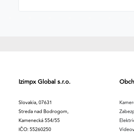
MARKETINGOVÉ COOKIES
Marketingové cookies sa používajú na sledovanie
správania používateľov naprieč webovými stránkami.
Umožňujú nám a našim partnerom zobrazovať cielenú 
relevantnú reklamu, a to na našom webe aj v
reklamných sieťach tretích strán.
Google Ads
Poskytovateľ:
Google
Izimpx Global s.r.o.
Obc
Slovakia, 07631
Kamer
Streda nad Bodrogom,
Zabez
Kamenecká 554/55
Elektri
IČO: 55260250
Videov