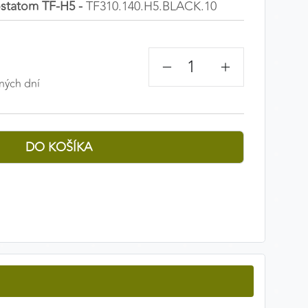
ostatom TF-H5 -
TF310.140.H5.BLACK.10
−
+
ných dní