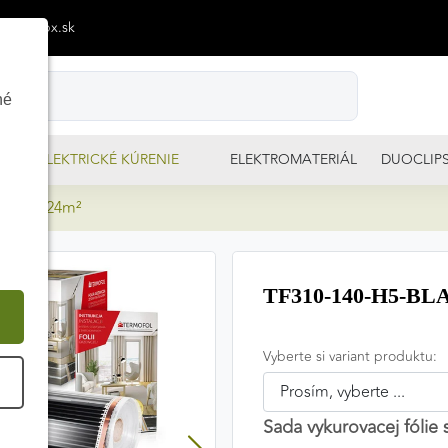
p@izimpx.sk
né
ELEKTRICKÉ KÚRENIE
ELEKTROMATERIÁL
DUOCLIP
 1m² - 24m²
TF310-140-H5-BLA
Vyberte si variant produktu:
É
Sada vykurovacej fólie