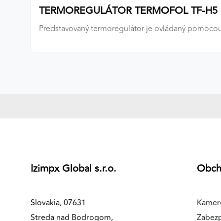
TERMOREGULÁTOR TERMOFOL TF-H5
MARKETINGOVÉ COOKIES
Predstavovaný termoregulátor je ovládaný pomocou t
Marketingové cookies sa používajú na sledovanie
správania používateľov naprieč webovými stránkami.
Umožňujú nám a našim partnerom zobrazovať cielenú 
relevantnú reklamu, a to na našom webe aj v
reklamných sieťach tretích strán.
Google Ads
Poskytovateľ:
Google
Izimpx Global s.r.o.
Obc
Slovakia, 07631
Kamer
Streda nad Bodrogom,
Zabez