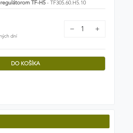
oregulátorom TF-H5
- TF305.60.H5.10
−
+
ných dní