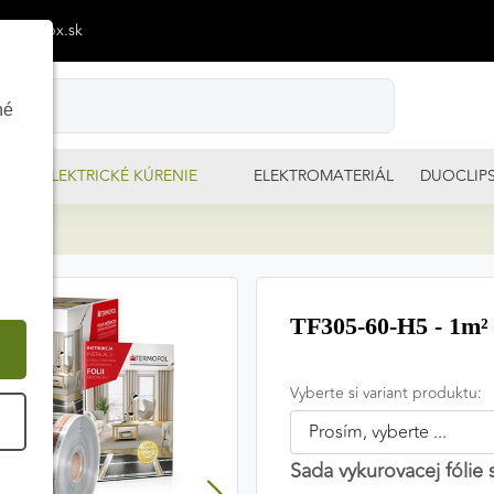
p@izimpx.sk
né
ELEKTRICKÉ KÚRENIE
ELEKTROMATERIÁL
DUOCLIP
0m²
TF305-60-H5 - 1m² 
Vyberte si variant produktu:
É
Sada vykurovacej fólie