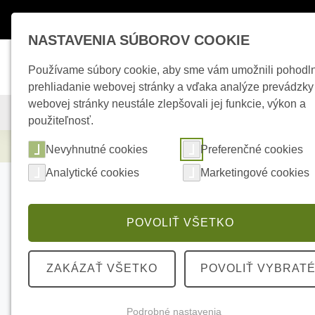
Máte otázky ?
+421 950 242 694
esho
NASTAVENIA SÚBOROV COOKIE
Používame súbory cookie, aby sme vám umožnili pohodl
prehliadanie webovej stránky a vďaka analýze prevádzky
webovej stránky neustále zlepšovali jej funkcie, výkon a
KAMEROVÉ SYSTÉMY
ZABEZPEČOVACIE SYSTÉMY
použiteľnosť.
Elektrické kúrenie
TF305-60-H5 - 1m² - 5
Nevyhnutné cookies
Preferenčné cookies
Analytické cookies
Marketingové cookies
POVOLIŤ VŠETKO
ZAKÁZAŤ VŠETKO
POVOLIŤ VYBRAT
Podrobné nastavenia