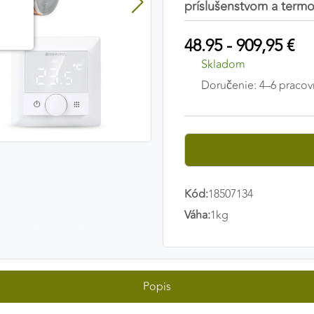
príslušenstvom a term
48.95 - 909,95 €
Skladom
Doručenie: 4–6 pracov
Kód:
18507134
Váha:
1kg
Popis