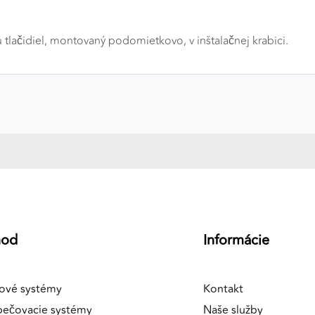
lačidiel, montovaný podomietkovo, v inštalačnej krabici.
a
hod
Informácie
ové systémy
Kontakt
pečovacie systémy
Naše služby