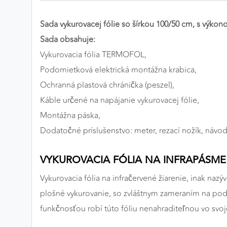
Preferenčné cookies
Sada vykurovacej fólie so šírkou 100/50 cm, s výk
Sada obsahuje:
Vykurovacia fólia TERMOFOL,
ANALYTICKÉ COOKIES
Podomietková elektrická montážna krabica,
Analytické cookies nám umožňujú meranie výkonu
Ochranná plastová chránička (peszel),
nášho webu. Ich pomocou určujeme počet návštev a
zdroje návštev našich webových stránok. Dáta získané
Káble určené na napájanie vykurovacej fólie,
pomocou týchto cookies spracovávame anonymne a
Montážna páska,
súhrnne, bez použitia identifikátorov, ktoré ukazujú na
Dodatočné príslušenstvo: meter, rezací nožík, návod n
konkrétnych používateľov nášho webu. Vďaka týmto
cookies môžeme optimalizovať výkon a funkčnosť
VYKUROVACIA FÓLIA NA INFRAPÁSME
našich stránok.
Vykurovacia fólia na infračervené žiarenie, inak nazý
Google Analytics
plošné vykurovanie, so zvláštnym zameraním na podla
Poskytovateľ:
Google
funkčnosťou robí túto fóliu nenahraditeľnou vo svoje