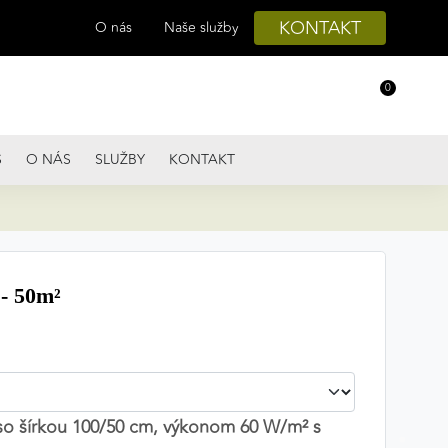
KONTAKT
O nás
Naše služby
0
S
O NÁS
SLUŽBY
KONTAKT
- 50m²
 so šírkou 100/50 cm, výkonom 60 W/m² s