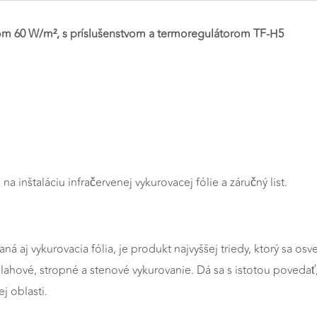
onom 60 W/m², s príslušenstvom a termoregulátorom TF-H5
a inštaláciu infračervenej vykurovacej fólie a záručný list.
vaná aj vykurovacia fólia, je produkt najvyššej triedy, ktorý sa 
hové, stropné a stenové vykurovanie. Dá sa s istotou povedať, ž
j oblasti.