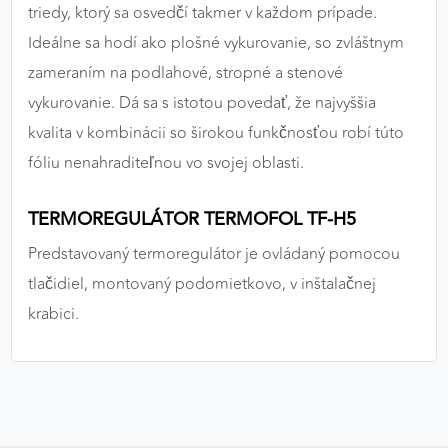
triedy, ktorý sa osvedčí takmer v každom prípade.
Ideálne sa hodí ako plošné vykurovanie, so zvláštnym
zameraním na podlahové, stropné a stenové
vykurovanie. Dá sa s istotou povedať, že najvyššia
kvalita v kombinácii so širokou funkčnosťou robí túto
fóliu nenahraditeľnou vo svojej oblasti.
TERMOREGULÁTOR TERMOFOL TF-H5
Predstavovaný termoregulátor je ovládaný pomocou
tlačidiel, montovaný podomietkovo, v inštalačnej
krabici.