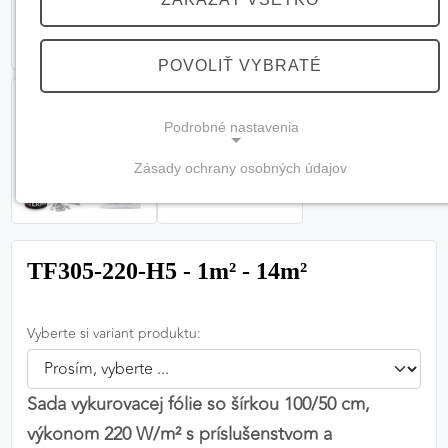
POVOLIŤ VYBRATÉ
Podrobné nastavenia
Zásady ochrany osobných údajov
NEVYHNUTNÉ COOKIES
(vždy aktívne, nemožno vypnúť)
Tieto cookies sú potrebné na správne fungovanie
TF305-220-H5 - 1m² - 14m²
webovej stránky a bez nich by nebolo možné
zabezpečiť jej plnú funkčnosť.
Vyberte si variant produktu:
Nevyhnutné cookies
Sada vykurovacej fólie so šírkou 100/50 cm,
výkonom 220 W/m² s príslušenstvom a
PREFERENČNÉ COOKIES