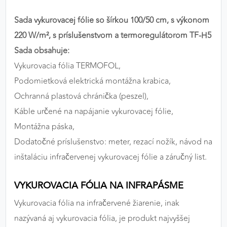
výkon a funkčnosť našich stránok.
Sada vykurovacej fólie so šírkou 100/50 cm, s výkonom
Google Analytics
220 W/m², s príslušenstvom a termoregulátorom TF-H5
Sada obsahuje:
Poskytovateľ:
Google
Vykurovacia fólia TERMOFOL,
Podomietková elektrická montážna krabica,
Ochranná plastová chránička (peszel),
MARKETINGOVÉ COOKIES
Marketingové cookies sa používajú na sledovanie
Káble určené na napájanie vykurovacej fólie,
správania používateľov naprieč webovými
Montážna páska,
stránkami. Umožňujú nám a našim partnerom
Dodatočné príslušenstvo: meter, rezací nožík, návod na
zobrazovať cielenú a relevantnú reklamu, a to na
inštaláciu infračervenej vykurovacej fólie a záručný list.
našom webe aj v reklamných sieťach tretích strán.
Google Ads
VYKUROVACIA FÓLIA NA INFRAPÁSME
Vykurovacia fólia na infračervené žiarenie, inak
Poskytovateľ:
Google
nazývaná aj vykurovacia fólia, je produkt najvyššej