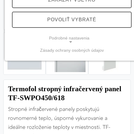
POVOLIŤ VYBRATÉ
Podrobné nastavenia
Zásady ochrany osobných údajov
NEVYHNUTNÉ COOKIES
(vždy aktívne, nemožno vypnúť)
Tieto cookies sú potrebné na správne fungovanie
webovej stránky a bez nich by nebolo možné
Termofol stropný infračervený panel
zabezpečiť jej plnú funkčnosť.
TF-SWPO450/618
Nevyhnutné cookies
Stropné infračervené panely poskytujú
rovnomerné teplo, úsporné vykurovanie a
ideálne rozloženie teploty v miestnosti. TF-
PREFERENČNÉ COOKIES