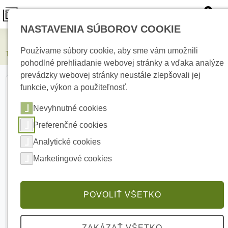
0
NASTAVENIA SÚBOROV COOKIE
Elektrické kúrenie
Používame súbory cookie, aby sme vám umožnili
Termofol stropný infračervený panel TF-SWPO450/618
pohodlné prehliadanie webovej stránky a vďaka analýze
prevádzky webovej stránky neustále zlepšovali jej
funkcie, výkon a použiteľnosť.
Nevyhnutné cookies
Preferenčné cookies
Analytické cookies
Marketingové cookies
POVOLIŤ VŠETKO
ZAKÁZAŤ VŠETKO