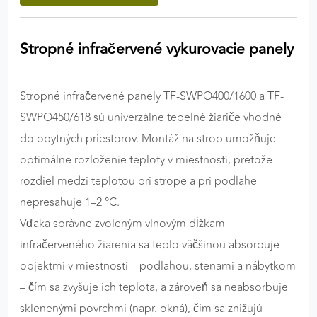
výkon a funkčnosť našich stránok.
Stropné infračervené vykurovacie panely
Google Analytics
Poskytovateľ:
Google
Stropné infračervené panely TF-SWPO400/1600 a TF-
SWPO450/618 sú univerzálne tepelné žiariče vhodné
MARKETINGOVÉ COOKIES
do obytných priestorov. Montáž na strop umožňuje
Marketingové cookies sa používajú na sledovanie
optimálne rozloženie teploty v miestnosti, pretože
správania používateľov naprieč webovými
rozdiel medzi teplotou pri strope a pri podlahe
stránkami. Umožňujú nám a našim partnerom
nepresahuje 1–2 °C.
zobrazovať cielenú a relevantnú reklamu, a to na
našom webe aj v reklamných sieťach tretích strán.
Vďaka správne zvoleným vlnovým dĺžkam
infračerveného žiarenia sa teplo väčšinou absorbuje
Google Ads
objektmi v miestnosti – podlahou, stenami a nábytkom
Poskytovateľ:
Google
– čím sa zvyšuje ich teplota, a zároveň sa neabsorbuje
sklenenými povrchmi (napr. okná), čím sa znižujú