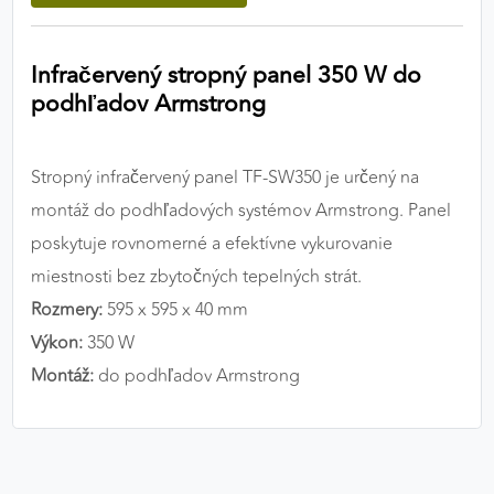
výkon a funkčnosť našich stránok.
Infračervený stropný panel 350 W do
Google Analytics
podhľadov Armstrong
Poskytovateľ:
Google
Stropný infračervený panel TF-SW350 je určený na
MARKETINGOVÉ COOKIES
montáž do podhľadových systémov Armstrong. Panel
Marketingové cookies sa používajú na sledovanie
poskytuje rovnomerné a efektívne vykurovanie
správania používateľov naprieč webovými
miestnosti bez zbytočných tepelných strát.
stránkami. Umožňujú nám a našim partnerom
Rozmery:
595 x 595 x 40 mm
zobrazovať cielenú a relevantnú reklamu, a to na
Výkon:
350 W
našom webe aj v reklamných sieťach tretích strán.
Montáž:
do podhľadov Armstrong
Google Ads
Poskytovateľ:
Google