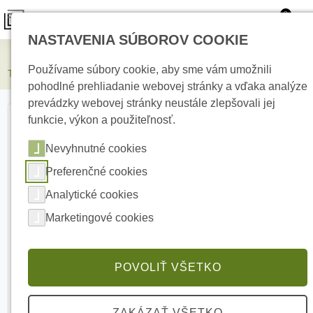
0
NASTAVENIA SÚBOROV COOKIE
Elektrické kúrenie
Používame súbory cookie, aby sme vám umožnili
Termofol stropný infračervený panel TF-SW350 350 W
pohodlné prehliadanie webovej stránky a vďaka analýze
prevádzky webovej stránky neustále zlepšovali jej
funkcie, výkon a použiteľnosť.
Nevyhnutné cookies
Preferenčné cookies
Analytické cookies
Marketingové cookies
POVOLIŤ VŠETKO
ZAKÁZAŤ VŠETKO