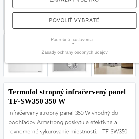
POVOLIŤ VYBRATÉ
Podrobné nastavenia
Zásady ochrany osobných údajov
NEVYHNUTNÉ COOKIES
(vždy aktívne, nemožno vypnúť)
Tieto cookies sú potrebné na správne fungovanie
webovej stránky a bez nich by nebolo možné
Termofol stropný infračervený panel
zabezpečiť jej plnú funkčnosť.
TF-SW350 350 W
Nevyhnutné cookies
Infračervený stropný panel 350 W vhodný do
podhľadov Armstrong poskytuje efektívne a
rovnomerné vykurovanie miestností. - TF-SW350
PREFERENČNÉ COOKIES