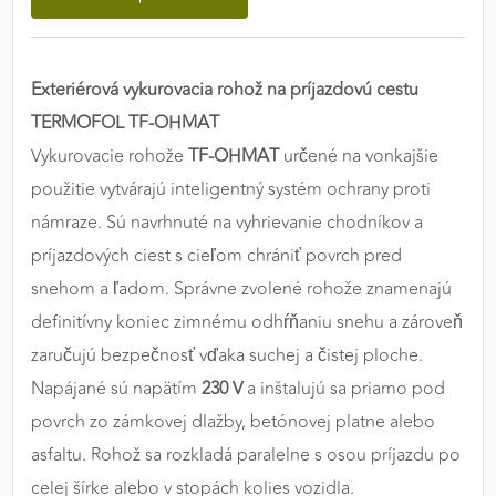
výkon a funkčnosť našich stránok.
Google Analytics
Exteriérová vykurovacia rohož na príjazdovú cestu
Poskytovateľ:
Google
TERMOFOL TF-OHMAT
Vykurovacie rohože
TF-OHMAT
určené na vonkajšie
použitie vytvárajú inteligentný systém ochrany proti
MARKETINGOVÉ COOKIES
námraze. Sú navrhnuté na vyhrievanie chodníkov a
Marketingové cookies sa používajú na sledovanie
príjazdových ciest s cieľom chrániť povrch pred
správania používateľov naprieč webovými
snehom a ľadom. Správne zvolené rohože znamenajú
stránkami. Umožňujú nám a našim partnerom
definitívny koniec zimnému odhŕňaniu snehu a zároveň
zobrazovať cielenú a relevantnú reklamu, a to na
našom webe aj v reklamných sieťach tretích strán.
zaručujú bezpečnosť vďaka suchej a čistej ploche.
Napájané sú napätím
230 V
a inštalujú sa priamo pod
Google Ads
povrch zo zámkovej dlažby, betónovej platne alebo
Poskytovateľ:
Google
asfaltu. Rohož sa rozkladá paralelne s osou príjazdu po
celej šírke alebo v stopách kolies vozidla.