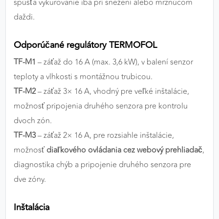
spúšťa vykurovanie iba pri snežení alebo mrznúcom
daždi.
Odporúčané regulátory TERMOFOL
TF-M1
– záťaž do 16 A (max. 3,6 kW), v balení senzor
teploty a vlhkosti s montážnou trubicou.
TF-M2
– záťaž 3× 16 A, vhodný pre veľké inštalácie,
možnosť pripojenia druhého senzora pre kontrolu
dvoch zón.
TF-M3
– záťaž 2× 16 A, pre rozsiahle inštalácie,
možnosť
diaľkového ovládania cez webový prehliadač
,
diagnostika chýb a pripojenie druhého senzora pre
dve zóny.
Inštalácia