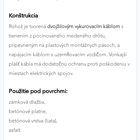
Konštrukcia
Rohož je tvorená
dvojžilovým vykurovacím káblom
s
tienením z pocínovaného medeného drôtu,
pripevneným na plastových montážnych pásoch, a
napájacím káblom s uzemňovacím vodičom. Vonkajší
plášť kábla má dodatočnú ochranu proti poškodeniu v
miestach elektrických spojov.
Použitie pod povrchmi:
zámková dlažba,
betónové platne,
betónová vrstva (liata),
asfalt.