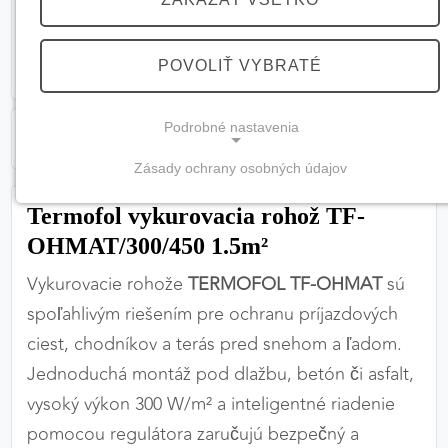
POVOLIŤ VYBRATÉ
Podrobné nastavenia
Zásady ochrany osobných údajov
NEVYHNUTNÉ COOKIES
Termofol vykurovacia rohož TF-
(vždy aktívne, nemožno vypnúť)
OHMAT/300/450 1.5m²
Tieto cookies sú potrebné na správne fungovanie
Vykurovacie rohože
TERMOFOL TF-OHMAT
sú
webovej stránky a bez nich by nebolo možné
zabezpečiť jej plnú funkčnosť.
spoľahlivým riešením pre ochranu príjazdových
ciest, chodníkov a terás pred snehom a ľadom.
Nevyhnutné cookies
Jednoduchá montáž pod dlažbu, betón či asfalt,
vysoký výkon 300 W/m² a inteligentné riadenie
pomocou regulátora zaručujú bezpečný a
PREFERENČNÉ COOKIES