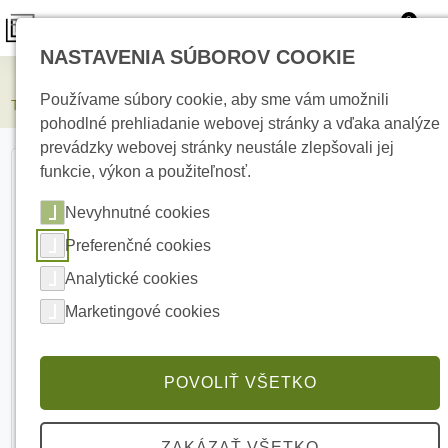
0
NASTAVENIA SÚBOROV COOKIE
Elektrické kúrenie
Používame súbory cookie, aby sme vám umožnili
Termofol vykurovacia rohož TF-OHMAT/300/450 1.5m²
pohodlné prehliadanie webovej stránky a vďaka analýze
prevádzky webovej stránky neustále zlepšovali jej
funkcie, výkon a použiteľnosť.
Nevyhnutné cookies
Preferenčné cookies
Analytické cookies
Marketingové cookies
POVOLIŤ VŠETKO
ZAKÁZAŤ VŠETKO