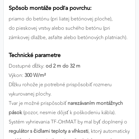
Spôsob montáže podľa povrchu:
priamo do betónu (pri liatej betónovej ploche),
do pieskovej vrstvy alebo suchého betónu (pri
zámkovej dlažbe, asfalte alebo betónových platniach).
Technické parametre
Dostupné dĺžky:
od 2 m do 32 m
Výkon:
300 W/m²
Dĺžku rohože je potrebné prispôsobiť rozmeru
vykurovanej plochy.
Tvar je možné prispôsobiť
narezávaním montážnych
pások
(pozor, nesmie dôjsť k poškodeniu kábla).
Systém vyhrievania TF-OHMAT by mal byť doplnený o
regulátor s čidlami teploty a vlhkosti
, ktorý automaticky