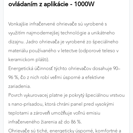
ovládaním z aplikácie - 1000W
výkon a funkčnosť našich stránok.
Google Analytics
Vonkajšie infračervené ohrievače sú vyrobené s
Poskytovateľ:
Google
využitím najmodernejšej technológie a unikátneho
dizajnu. Jadro ohrievača je vyrobené zo špeciálneho
materiálu používaného v letectve (odporové teleso v
MARKETINGOVÉ COOKIES
keramickom plášti).
Marketingové cookies sa používajú na sledovanie
Energetická účinnosť týchto ohrievačov dosahuje 90–
správania používateľov naprieč webovými
96 %, čo z nich robí veľmi úsporné a efektívne
stránkami. Umožňujú nám a našim partnerom
zariadenia.
zobrazovať cielenú a relevantnú reklamu, a to na
našom webe aj v reklamných sieťach tretích strán.
Povrch vykurovacej platne je pokrytý špeciálnou vrstvou
s nano-prísadou, ktorá chráni panel pred vysokými
Google Ads
teplotami a zároveň umožňuje voľnú emisiu
Poskytovateľ:
Google
infračerveného žiarenia až do 86 %.
Ohrievače sú tiché, energeticky úsporné, komfortné a