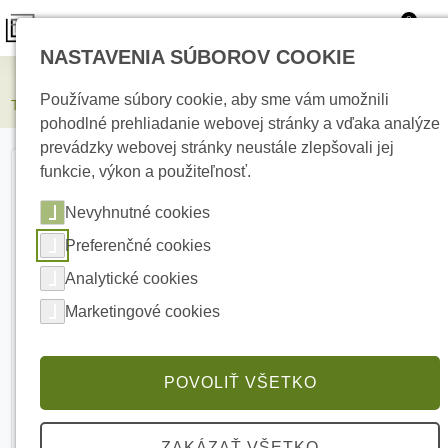
0
NASTAVENIA SÚBOROV COOKIE
Elektrické kúrenie
Používame súbory cookie, aby sme vám umožnili
Termofol vonkajší infračervený ohrievač - TF-IR1000 1000W
pohodlné prehliadanie webovej stránky a vďaka analýze
prevádzky webovej stránky neustále zlepšovali jej
funkcie, výkon a použiteľnosť.
Nevyhnutné cookies
Preferenčné cookies
Analytické cookies
Marketingové cookies
POVOLIŤ VŠETKO
ZAKÁZAŤ VŠETKO