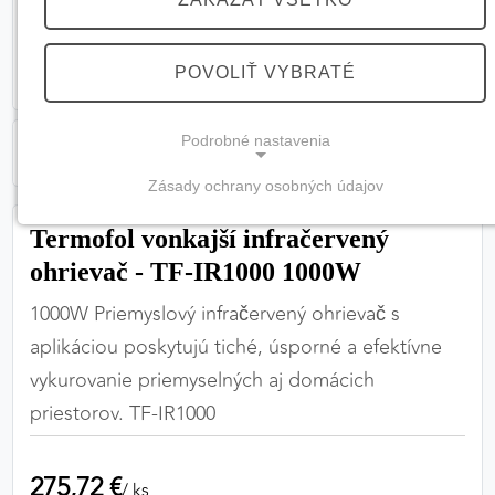
POVOLIŤ VYBRATÉ
Podrobné nastavenia
Zásady ochrany osobných údajov
NEVYHNUTNÉ COOKIES
Termofol vonkajší infračervený
(vždy aktívne, nemožno vypnúť)
ohrievač - TF-IR1000 1000W
Tieto cookies sú potrebné na správne fungovanie
1000W Priemyslový infračervený ohrievač s
webovej stránky a bez nich by nebolo možné
zabezpečiť jej plnú funkčnosť.
aplikáciou poskytujú tiché, úsporné a efektívne
vykurovanie priemyselných aj domácich
Nevyhnutné cookies
priestorov. TF-IR1000
275,72 €
PREFERENČNÉ COOKIES
/ ks