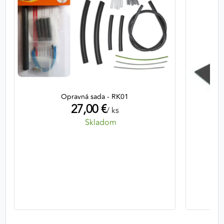
Opravná sada - RK01
27,00 €
/ ks
Skladom
Ter