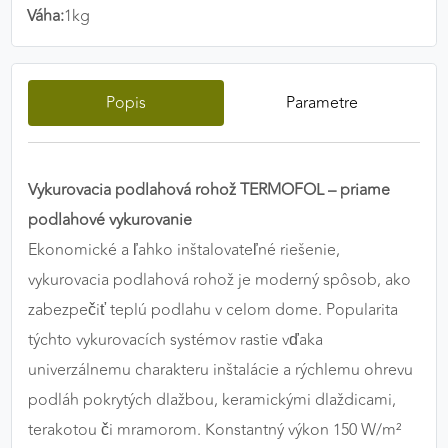
Váha:
1kg
výkon a funkčnosť našich stránok.
Google Analytics
Popis
Parametre
Poskytovateľ:
Google
Vykurovacia podlahová rohož TERMOFOL – priame
MARKETINGOVÉ COOKIES
Marketingové cookies sa používajú na sledovanie
podlahové vykurovanie
správania používateľov naprieč webovými
Ekonomické a ľahko inštalovateľné riešenie,
stránkami. Umožňujú nám a našim partnerom
vykurovacia podlahová rohož je moderný spôsob, ako
zobrazovať cielenú a relevantnú reklamu, a to na
zabezpečiť teplú podlahu v celom dome. Popularita
našom webe aj v reklamných sieťach tretích strán.
týchto vykurovacích systémov rastie vďaka
Google Ads
univerzálnemu charakteru inštalácie a rýchlemu ohrevu
podláh pokrytých dlažbou, keramickými dlaždicami,
Poskytovateľ:
Google
terakotou či mramorom. Konstantný výkon 150 W/m²