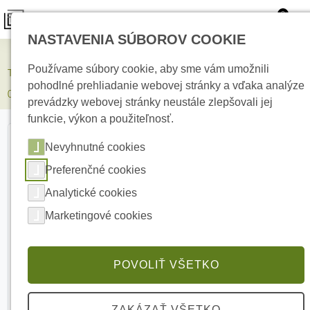
0
NASTAVENIA SÚBOROV COOKIE
Elektrické kúrenie
Používame súbory cookie, aby sme vám umožnili
Termofol vykurovacia rohož sada TF-HM-150-H7-WIFI-BLACK
pohodlné prehliadanie webovej stránky a vďaka analýze
0.5m²-20m²
prevádzky webovej stránky neustále zlepšovali jej
funkcie, výkon a použiteľnosť.
Nevyhnutné cookies
Preferenčné cookies
Analytické cookies
Marketingové cookies
POVOLIŤ VŠETKO
ZAKÁZAŤ VŠETKO