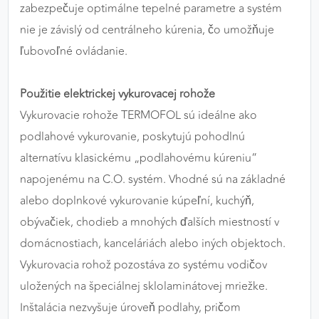
zabezpečuje optimálne tepelné parametre a systém
nie je závislý od centrálneho kúrenia, čo umožňuje
ľubovoľné ovládanie.
Použitie elektrickej vykurovacej rohože
Vykurovacie rohože TERMOFOL sú ideálne ako
podlahové vykurovanie, poskytujú pohodlnú
alternatívu klasickému „podlahovému kúreniu“
napojenému na C.O. systém. Vhodné sú na základné
alebo doplnkové vykurovanie kúpeľní, kuchýň,
obývačiek, chodieb a mnohých ďalších miestností v
domácnostiach, kanceláriách alebo iných objektoch.
Vykurovacia rohož pozostáva zo systému vodičov
uložených na špeciálnej sklolaminátovej mriežke.
Inštalácia nezvyšuje úroveň podlahy, pričom