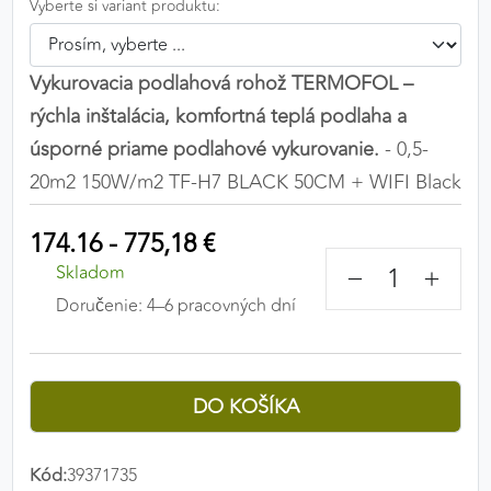
Vyberte si variant produktu:
Preferenčné cookies umožňujú zapamätanie si
vašich individuálnych nastavení a preferencií,
napríklad zvolený jazyk, región alebo prihlasovacie
Vykurovacia podlahová rohož TERMOFOL –
údaje. Vďaka nim vám dokážeme poskytnúť
rýchla inštalácia, komfortná teplá podlaha a
personalizovanejšie a pohodlnejšie používanie
úsporné priame podlahové vykurovanie.
- 0,5-
webovej stránky.
20m2 150W/m2 TF-H7 BLACK 50CM + WIFI Black
Preferenčné cookies
174.16 - 775,18 €
−
+
Skladom
ANALYTICKÉ COOKIES
Doručenie: 4–6 pracovných dní
Analytické cookies nám umožňujú meranie výkonu
nášho webu. Ich pomocou určujeme počet návštev
a zdroje návštev našich webových stránok. Dáta
získané pomocou týchto cookies spracovávame
anonymne a súhrnne, bez použitia identifikátorov,
ktoré ukazujú na konkrétnych používateľov nášho
Kód:
39371735
webu. Vďaka týmto cookies môžeme optimalizovať