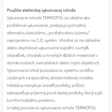
Použitie elektrickej vykurovacej rohože
Vykurovacie rohože TERMOFOL sú ideálne ako
podlahové vykurovanie, poskytujú pohodlnú
alternatívu klasickému „podlahovému kúreniu“
napojenému na C.O. systém. Vhodné sú na základné
alebo doplnkové vykurovanie kúpeľní, kuchýň,
obývačiek, chodieb a mnohých ďalších miestností v
domácnostiach, kanceláriách alebo iných objektoch.
Vykurovacia rohož pozostáva zo systému vodičov
uložených na špeciálnej sklolaminátovej mriežke.
Inštalácia nezvyšuje úroveň podlahy, pričom
zabezpečuje príjemný pocit teplej podlahy, ktorý zvýši
komfort každého priestoru.
V našej ponuke sú vykurovacie rohože TERMOFOL