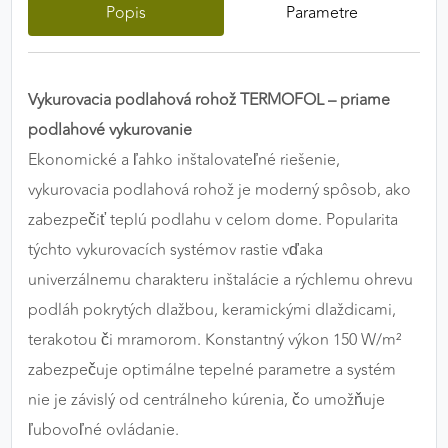
Popis
Parametre
výkon a funkčnosť našich stránok.
Google Analytics
Vykurovacia podlahová rohož TERMOFOL – priame
Poskytovateľ:
Google
podlahové vykurovanie
Ekonomické a ľahko inštalovateľné riešenie,
vykurovacia podlahová rohož je moderný spôsob, ako
MARKETINGOVÉ COOKIES
Marketingové cookies sa používajú na sledovanie
zabezpečiť teplú podlahu v celom dome. Popularita
správania používateľov naprieč webovými
týchto vykurovacích systémov rastie vďaka
stránkami. Umožňujú nám a našim partnerom
univerzálnemu charakteru inštalácie a rýchlemu ohrevu
zobrazovať cielenú a relevantnú reklamu, a to na
podláh pokrytých dlažbou, keramickými dlaždicami,
našom webe aj v reklamných sieťach tretích strán.
terakotou či mramorom. Konstantný výkon 150 W/m²
Google Ads
zabezpečuje optimálne tepelné parametre a systém
nie je závislý od centrálneho kúrenia, čo umožňuje
Poskytovateľ:
Google
ľubovoľné ovládanie.