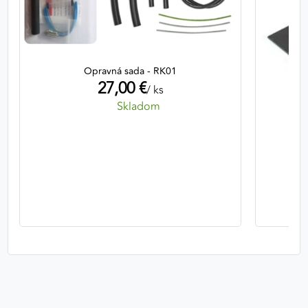
Opravná sada - RK01
27,00 €
/ ks
Skladom
Ter