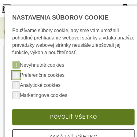
0
NASTAVENIA SÚBOROV COOKIE
Elektrické kúrenie
Používame súbory cookie, aby sme vám umožnili
Termofol vykurovacia rohož sada TF-HM-150-H6 0.5m²-20m²
pohodlné prehliadanie webovej stránky a vďaka analýze
prevádzky webovej stránky neustále zlepšovali jej
funkcie, výkon a použiteľnosť.
Nevyhnutné cookies
Preferenčné cookies
Analytické cookies
Marketingové cookies
POVOLIŤ VŠETKO
ZAKÁZAŤ VŠETKO