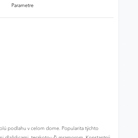
Parametre
plú podlahu v celom dome. Popularita týchto
ými dlaždicami, terakotou či mramorom. Konstantný