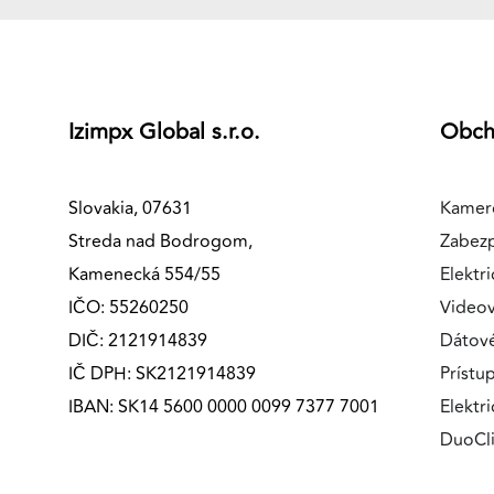
Izimpx Global s.r.o.
Obc
Slovakia, 07631
Kamer
Streda nad Bodrogom,
Zabez
Kamenecká 554/55
Elektri
IČO: 55260250
Videov
DIČ: 2121914839
Dátov
IČ DPH: SK2121914839
Prístu
IBAN: SK14 5600 0000 0099 7377 7001
Elektr
DuoCl