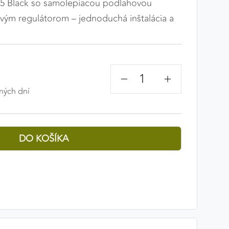
 Black so samolepiacou podlahovou
ým regulátorom – jednoduchá inštalácia a
−
+
ných dní