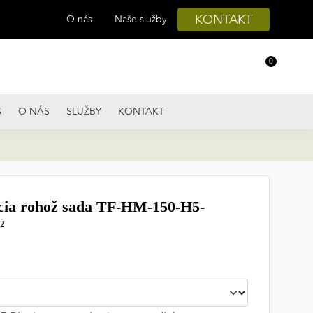
KONTAKT
O nás
Naše služby
0
S
O NÁS
SLUŽBY
KONTAKT
cia rohož sada TF-HM-150-H5-
²