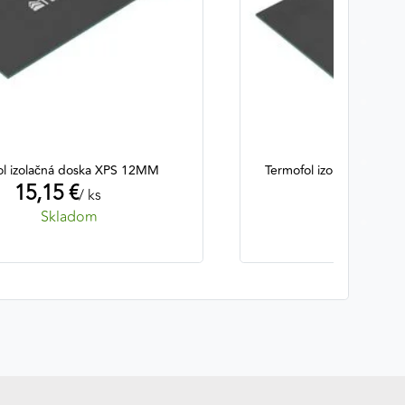
ol izolačná doska XPS 12MM
Termofol izolačná dosk
15,15 €
mm
/ ks
17,85 
Skladom
Skla