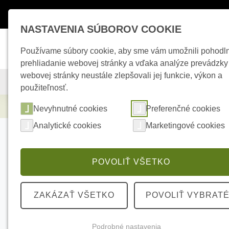
Máte otázky ?
+421 950 242 694
esho
NASTAVENIA SÚBOROV COOKIE
Používame súbory cookie, aby sme vám umožnili pohodl
prehliadanie webovej stránky a vďaka analýze prevádzky
webovej stránky neustále zlepšovali jej funkcie, výkon a
KAMEROVÉ SYSTÉMY
ZABEZPEČOVACIE SYSTÉMY
použiteľnosť.
Elektrické kúrenie
Termofol vykurovacia
Nevyhnutné cookies
Preferenčné cookies
Analytické cookies
Marketingové cookies
POVOLIŤ VŠETKO
ZAKÁZAŤ VŠETKO
POVOLIŤ VYBRAT
Podrobné nastavenia