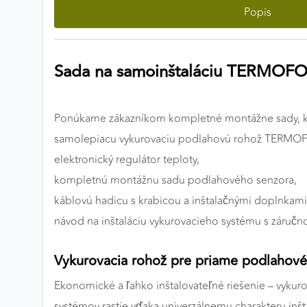
Popis
Preferenčné cookies
Sada na samoinštaláciu TERMOFO
ANALYTICKÉ COOKIES
Analytické cookies nám umožňujú meranie výkonu
nášho webu. Ich pomocou určujeme počet návštev a
Ponúkame zákazníkom kompletné montážne sady, k
zdroje návštev našich webových stránok. Dáta získané
samolepiacu vykurovaciu podlahovú rohož TERMOF
pomocou týchto cookies spracovávame anonymne a
elektronický regulátor teploty,
súhrnne, bez použitia identifikátorov, ktoré ukazujú na
kompletnú montážnu sadu podlahového senzora,
konkrétnych používateľov nášho webu. Vďaka týmto
cookies môžeme optimalizovať výkon a funkčnosť
káblovú hadicu s krabicou a inštalačnými doplnkami
našich stránok.
návod na inštaláciu vykurovacieho systému s záručn
Google Analytics
Vykurovacia rohož pre priame podlahové
Poskytovateľ:
Google
Ekonomické a ľahko inštalovateľné riešenie – vyku
systémov rastie vďaka univerzálnemu charakteru in