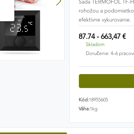
Sada TERMOFOL TF-H5
rohožou a podomietkov
efektívne vykurovanie.
87.74 - 663,47 €
Skladom
Doručenie: 4–6 pracov
Kód:
18955605
Váha:
1kg