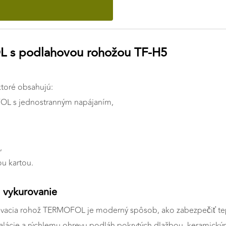
L s podlahovou rohožou TF-H5
toré obsahujú:
OL s jednostranným napájaním,
,
ou kartou.
 vykurovanie
rovacia rohož TERMOFOL je moderný spôsob, ako zabezpečiť te
štalácie a rýchlemu ohrevu podláh pokrytých dlažbou, keramick