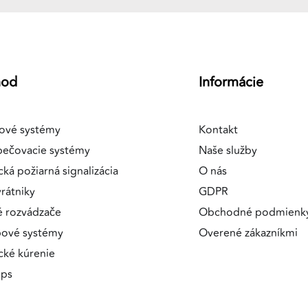
hod
Informácie
ové systémy
Kontakt
pečovacie systémy
Naše služby
cká požiarná signalizácia
O nás
rátniky
GDPR
é rozvádzače
Obchodné podmienk
pové systémy
Overené zákazníkmi
ické kúrenie
ips