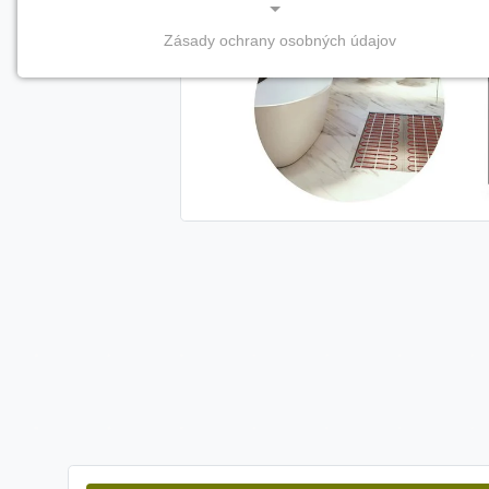
Zásady ochrany osobných údajov
NEVYHNUTNÉ COOKIES
(vždy aktívne, nemožno vypnúť)
Tieto cookies sú potrebné na správne fungovanie
webovej stránky a bez nich by nebolo možné
zabezpečiť jej plnú funkčnosť.
Nevyhnutné cookies
PREFERENČNÉ COOKIES
Preferenčné cookies umožňujú zapamätanie si vašich
individuálnych nastavení a preferencií, napríklad
zvolený jazyk, región alebo prihlasovacie údaje. Vďaka
nim vám dokážeme poskytnúť personalizovanejšie a
pohodlnejšie používanie webovej stránky.