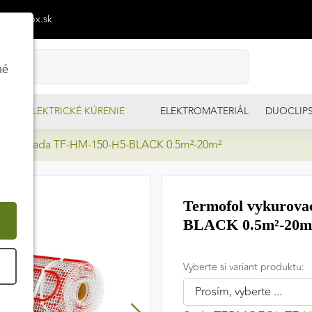
p@izimpx.sk
né
ELEKTRICKÉ KÚRENIE
ELEKTROMATERIÁL
DUOCLIP
 rohož sada TF-HM-150-H5-BLACK 0.5m²-20m²
Termofol vykurova
BLACK 0.5m²-20m
Vyberte si variant produktu:
É