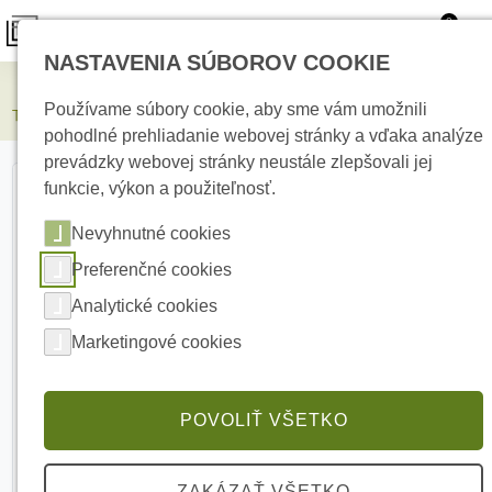
0
NASTAVENIA SÚBOROV COOKIE
Elektrické kúrenie
Používame súbory cookie, aby sme vám umožnili
Termofol keramický panel - TF-CS500/02 DEKORATÍVNE
pohodlné prehliadanie webovej stránky a vďaka analýze
prevádzky webovej stránky neustále zlepšovali jej
funkcie, výkon a použiteľnosť.
Nevyhnutné cookies
Preferenčné cookies
Analytické cookies
Marketingové cookies
POVOLIŤ VŠETKO
ZAKÁZAŤ VŠETKO