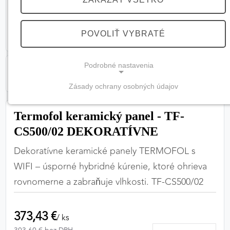
POVOLIŤ VYBRATÉ
Podrobné nastavenia
Zásady ochrany osobných údajov
NEVYHNUTNÉ COOKIES
(vždy aktívne, nemožno vypnúť)
Termofol keramický panel - TF-
CS500/02 DEKORATÍVNE
Tieto cookies sú potrebné na správne fungovanie
webovej stránky a bez nich by nebolo možné
Dekoratívne keramické panely TERMOFOL s
zabezpečiť jej plnú funkčnosť.
WIFI – úsporné hybridné kúrenie, ktoré ohrieva
rovnomerne a zabraňuje vlhkosti. TF-CS500/02
Nevyhnutné cookies
373,43 €
/ ks
PREFERENČNÉ COOKIES