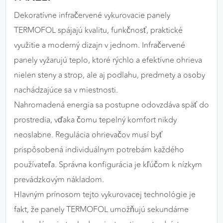
výkon a funkčnosť našich stránok.
Dekoratívne infračervené vykurovacie panely
TERMOFOL spájajú kvalitu, funkčnosť, praktické
Google Analytics
využitie a moderný dizajn v jednom. Infračervené
Poskytovateľ:
Google
panely vyžarujú teplo, ktoré rýchlo a efektívne ohrieva
nielen steny a strop, ale aj podlahu, predmety a osoby
nachádzajúce sa v miestnosti.
MARKETINGOVÉ COOKIES
Nahromadená energia sa postupne odovzdáva späť do
Marketingové cookies sa používajú na sledovanie
prostredia, vďaka čomu tepelný komfort nikdy
správania používateľov naprieč webovými
stránkami. Umožňujú nám a našim partnerom
neoslabne. Regulácia ohrievačov musí byť
zobrazovať cielenú a relevantnú reklamu, a to na
prispôsobená individuálnym potrebám každého
našom webe aj v reklamných sieťach tretích strán.
používateľa. Správna konfigurácia je kľúčom k nízkym
prevádzkovým nákladom.
Google Ads
Hlavným prínosom tejto vykurovacej technológie je
Poskytovateľ:
Google
fakt, že panely TERMOFOL umožňujú sekundárne