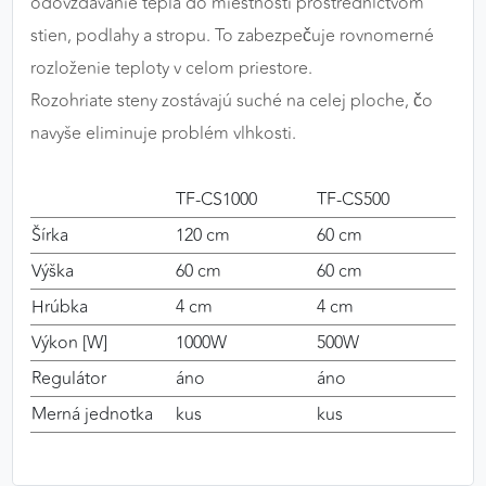
odovzdávanie tepla do miestnosti prostredníctvom
stien, podlahy a stropu. To zabezpečuje rovnomerné
rozloženie teploty v celom priestore.
Rozohriate steny zostávajú suché na celej ploche, čo
navyše eliminuje problém vlhkosti.
TF-CS1000
TF-CS500
Šírka
120 cm
60 cm
Výška
60 cm
60 cm
Hrúbka
4 cm
4 cm
Výkon [W]
1000W
500W
Regulátor
áno
áno
Merná jednotka
kus
kus