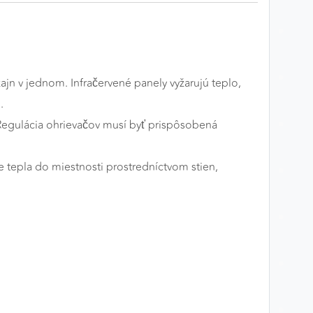
ajn v jednom. Infračervené panely vyžarujú teplo,
.
egulácia ohrievačov musí byť prispôsobená
tepla do miestnosti prostredníctvom stien,