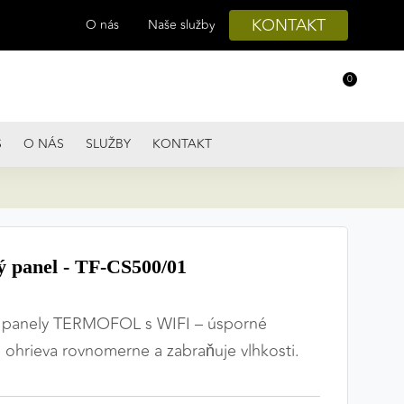
KONTAKT
O nás
Naše služby
0
S
O NÁS
SLUŽBY
KONTAKT
ý panel - TF-CS500/01
é panely TERMOFOL s WIFI – úsporné
é ohrieva rovnomerne a zabraňuje vlhkosti.