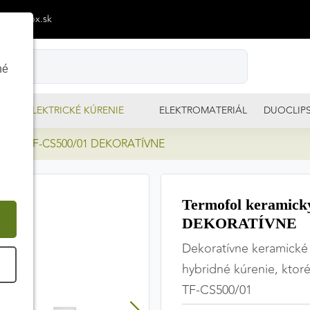
p@izimpx.sk
né
ELEKTRICKÉ KÚRENIE
ELEKTROMATERIÁL
DUOCLIP
panel - TF-CS500/01 DEKORATÍVNE
Termofol keramick
DEKORATÍVNE
Dekoratívne keramick
É
hybridné kúrenie, ktor
TF-CS500/01