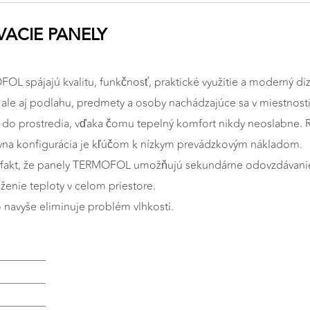
ACIE PANELY
L spájajú kvalitu, funkčnosť, praktické využitie a moderný diz
p, ale aj podlahu, predmety a osoby nachádzajúce sa v miestnosti
o prostredia, vďaka čomu tepelný komfort nikdy neoslabne. R
vna konfigurácia je kľúčom k nízkym prevádzkovým nákladom.
 fakt, že panely TERMOFOL umožňujú sekundárne odovzdávanie 
enie teploty v celom priestore.
o navyše eliminuje problém vlhkosti.