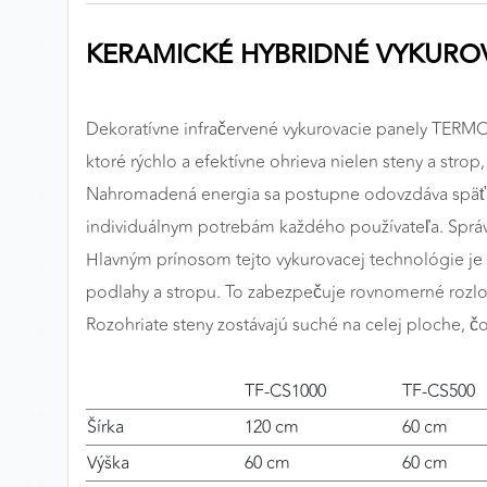
Preferenčné cookies
KERAMICKÉ HYBRIDNÉ VYKUROV
ANALYTICKÉ COOKIES
Dekoratívne infračervené vykurovacie panely TERMOFO
Analytické cookies nám umožňujú meranie výkonu
ktoré rýchlo a efektívne ohrieva nielen steny a stro
nášho webu. Ich pomocou určujeme počet návštev a
Nahromadená energia sa postupne odovzdáva späť d
zdroje návštev našich webových stránok. Dáta získané
individuálnym potrebám každého používateľa. Sprá
pomocou týchto cookies spracovávame anonymne a
Hlavným prínosom tejto vykurovacej technológie je
súhrnne, bez použitia identifikátorov, ktoré ukazujú na
konkrétnych používateľov nášho webu. Vďaka týmto
podlahy a stropu. To zabezpečuje rovnomerné rozlož
cookies môžeme optimalizovať výkon a funkčnosť
Rozohriate steny zostávajú suché na celej ploche, č
našich stránok.
TF-CS1000
TF-CS500
Google Analytics
Šírka
120 cm
60 cm
Poskytovateľ:
Google
Výška
60 cm
60 cm