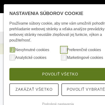
Máte otázky ?
+421 950 242 694
esho
NASTAVENIA SÚBOROV COOKIE
Používame súbory cookie, aby sme vám umožnili pohodl
prehliadanie webovej stránky a vďaka analýze prevádzky
webovej stránky neustále zlepšovali jej funkcie, výkon a
KAMEROVÉ SYSTÉMY
ZABEZPEČOVACIE SYSTÉMY
použiteľnosť.
Elektrické kúrenie
Termofol keramický 
Nevyhnutné cookies
Preferenčné cookies
Analytické cookies
Marketingové cookies
POVOLIŤ VŠETKO
ZAKÁZAŤ VŠETKO
POVOLIŤ VYBRAT
Podrobné nastavenia