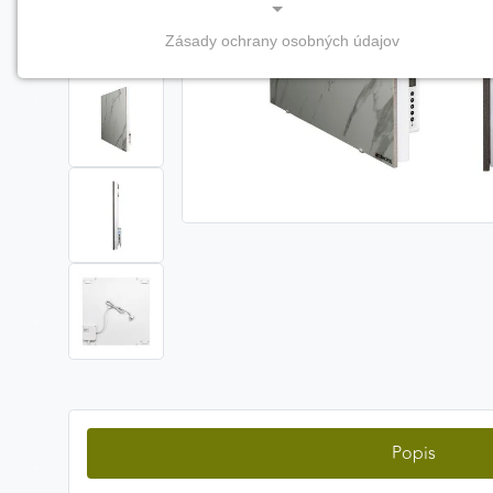
Zásady ochrany osobných údajov
NEVYHNUTNÉ COOKIES
(vždy aktívne, nemožno vypnúť)
Tieto cookies sú potrebné na správne fungovanie
webovej stránky a bez nich by nebolo možné
zabezpečiť jej plnú funkčnosť.
Nevyhnutné cookies
PREFERENČNÉ COOKIES
Preferenčné cookies umožňujú zapamätanie si vašich
individuálnych nastavení a preferencií, napríklad
zvolený jazyk, región alebo prihlasovacie údaje. Vďaka
nim vám dokážeme poskytnúť personalizovanejšie a
Popis
pohodlnejšie používanie webovej stránky.