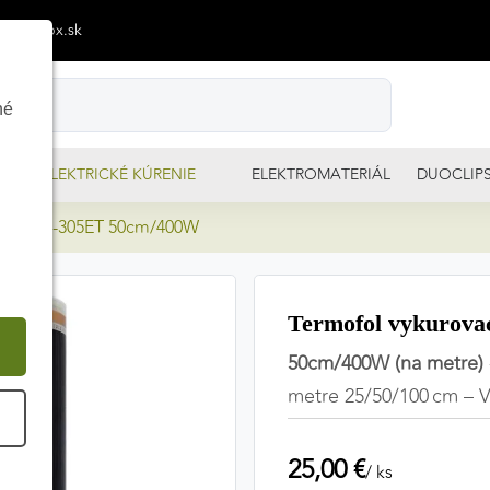
p@izimpx.sk
né
ELEKTRICKÉ KÚRENIE
ELEKTROMATERIÁL
DUOCLIP
 fólia TF-305ET 50cm/400W
Termofol vykurova
50cm/400W (na metre)
metre 25/50/100 cm – 
É
25,00 €
/ ks