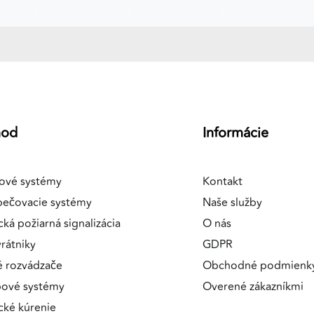
a
hod
Informácie
ové systémy
Kontakt
pečovacie systémy
Naše služby
cká požiarná signalizácia
O nás
rátniky
GDPR
é rozvádzače
Obchodné podmienk
pové systémy
Overené zákazníkmi
ické kúrenie