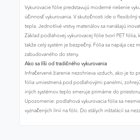
Vykurovacie fólie predstavujú moderné riešenie vyku
Preferenčné cookies
účinnosť vykurovania. V skutočnosti ide o flexibilný e
tepla. Jednotlivé vrstvy materiálov sa nanášajú ino
Základ podlahovej vykurovacej fólie tvorí PET fólia
ANALYTICKÉ COOKIES
takže celý systém je bezpečný. Fólia sa napája cez 
Analytické cookies nám umožňujú meranie výkonu
nášho webu. Ich pomocou určujeme počet návštev a
zabudovaného do steny.
zdroje návštev našich webových stránok. Dáta získané
Ako sa líši od tradičného vykurovania
pomocou týchto cookies spracovávame anonymne a
Infračervené žiarenie nezohrieva vzduch, ako je to 
súhrnne, bez použitia identifikátorov, ktoré ukazujú na
fólia umiestnená pod podlahovými panelmi, zohrejú 
konkrétnych používateľov nášho webu. Vďaka týmto
cookies môžeme optimalizovať výkon a funkčnosť
iných systémov teplo smeruje primárne do priestoru 
našich stránok.
Upozornenie: podlahová vykurovacia fólia sa nesmi
vyznačených línií na fólii. Do stálych inštalácií s
Google Analytics
Poskytovateľ:
Google