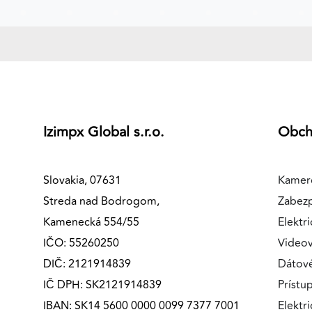
MARKETINGOVÉ COOKIES
Marketingové cookies sa používajú na sledovanie
správania používateľov naprieč webovými stránkami.
Umožňujú nám a našim partnerom zobrazovať cielenú 
relevantnú reklamu, a to na našom webe aj v
reklamných sieťach tretích strán.
Izimpx Global s.r.o.
Obc
Google Ads
Poskytovateľ:
Google
Slovakia, 07631
Kamer
Streda nad Bodrogom,
Zabez
Kamenecká 554/55
Elektri
IČO: 55260250
Videov
DIČ: 2121914839
Dátov
IČ DPH: SK2121914839
Prístu
IBAN: SK14 5600 0000 0099 7377 7001
Elektr