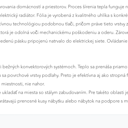
rovania domácností a priestorov. Proces šírenia tepla funguje na
lektrický radiátor. Fólia je vyrobená z kvalitného uhlíka s konkré
vatívnou technológiou podobnou tlači, pričom práve tieto vrstvy
, ktorá je odolná voči mechanickému poškodeniu a oderu. Zárove
medenú pásku pripojenú natrvalo do elektrickej siete. Ovládanie
pri bežných konvektorových systémoch. Teplo sa prenáša priamo n
sa povrchové vrstvy podlahy. Preto je efektívna aj ako stropná
miestnosti, nie nahor.
e ukladať na miesta so stálym zabudovaním. Pre takéto oblast
a nezarátavajú prenosné kusy nábytku alebo nábytok na podpore 