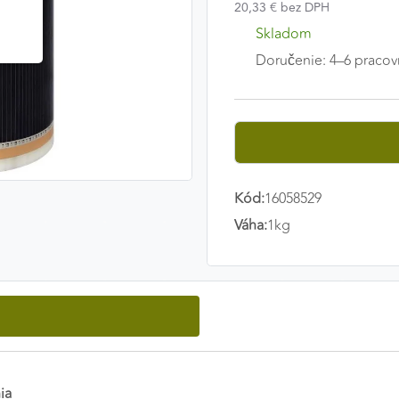
20,33 € bez DPH
Skladom
Doručenie: 4–6 pracov
Kód:
16058529
Váha:
1kg
ia