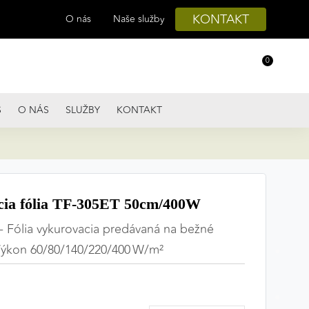
KONTAKT
O nás
Naše služby
0
S
O NÁS
SLUŽBY
KONTAKT
cia fólia TF-305ET 50cm/400W
- Fólia vykurovacia predávaná na bežné
Výkon 60/80/140/220/400 W/m²