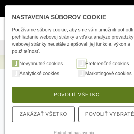
Máte otázky ?
+421 950 242 694
esho
NASTAVENIA SÚBOROV COOKIE
Používame súbory cookie, aby sme vám umožnili pohodl
prehliadanie webovej stránky a vďaka analýze prevádzky
webovej stránky neustále zlepšovali jej funkcie, výkon a
KAMEROVÉ SYSTÉMY
ZABEZPEČOVACIE SYSTÉMY
použiteľnosť.
Elektrické kúrenie
Termofol vykurovacia
Nevyhnutné cookies
Preferenčné cookies
Analytické cookies
Marketingové cookies
POVOLIŤ VŠETKO
ZAKÁZAŤ VŠETKO
POVOLIŤ VYBRAT
Podrobné nastavenia