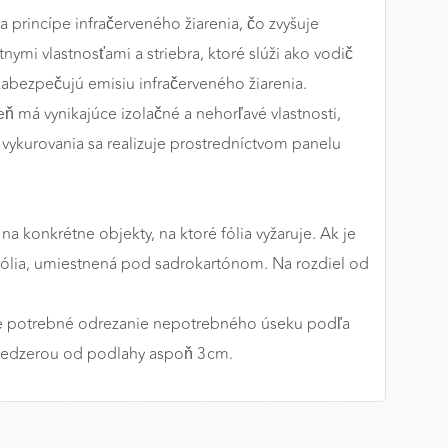
 princípe infračerveného žiarenia, čo zvyšuje
tnymi vlastnosťami a striebra, ktoré slúži ako vodič
 zabezpečujú emisiu infračerveného žiarenia.
ň má vynikajúce izolačné a nehorľavé vlastnosti,
 vykurovania sa realizuje prostredníctvom panelu
a konkrétne objekty, na ktoré fólia vyžaruje. Ak je
 fólia, umiestnená pod sadrokartónom. Na rozdiel od
i je potrebné odrezanie nepotrebného úseku podľa
s medzerou od podlahy aspoň 3 cm.