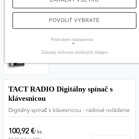
POVOLIŤ VYBRATÉ
Podrobné nastavenia
Zásady ochrany osobných údajov
NEVYHNUTNÉ COOKIES
(vždy aktívne, nemožno vypnúť)
Tieto cookies sú potrebné na správne fungovanie
webovej stránky a bez nich by nebolo možné
TACT RADIO Digitálny spínač s
zabezpečiť jej plnú funkčnosť.
klávesnicou
Digitálny spínač s klávesnicou - rádiové ovládanie
Nevyhnutné cookies
100,92 €
/ ks
PREFERENČNÉ COOKIES