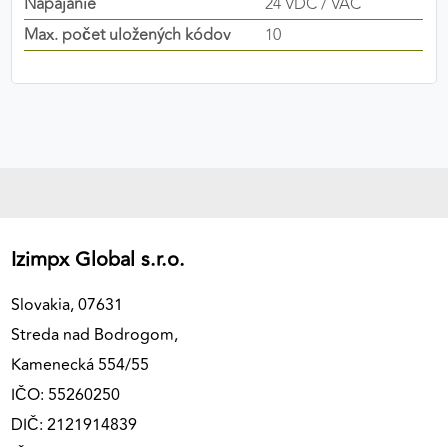
Napájanie
24 VDC / VAC
výkon a funkčnosť našich stránok.
Max. počet uložených kódov
10
Google Analytics
Poskytovateľ:
Google
MARKETINGOVÉ COOKIES
Marketingové cookies sa používajú na sledovanie
správania používateľov naprieč webovými
Izimpx Global s.r.o.
stránkami. Umožňujú nám a našim partnerom
zobrazovať cielenú a relevantnú reklamu, a to na
Slovakia, 07631
našom webe aj v reklamných sieťach tretích strán.
Streda nad Bodrogom,
Google Ads
Kamenecká 554/55
IČO: 55260250
Poskytovateľ:
Google
DIČ: 2121914839