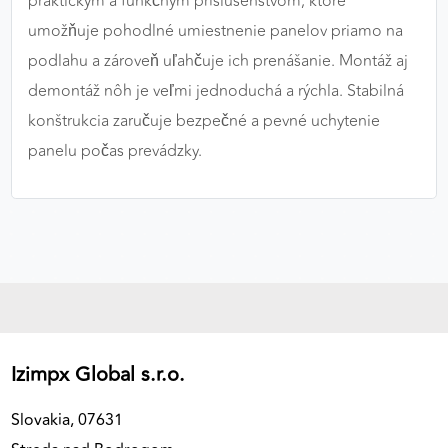
praktickým a funkčným príslušenstvom, ktoré
výkon a funkčnosť našich stránok.
umožňuje pohodlné umiestnenie panelov priamo na
podlahu a zároveň uľahčuje ich prenášanie. Montáž aj
Google Analytics
demontáž nôh je veľmi jednoduchá a rýchla. Stabilná
Poskytovateľ:
Google
konštrukcia zaručuje bezpečné a pevné uchytenie
panelu počas prevádzky.
MARKETINGOVÉ COOKIES
Marketingové cookies sa používajú na sledovanie
správania používateľov naprieč webovými
stránkami. Umožňujú nám a našim partnerom
zobrazovať cielenú a relevantnú reklamu, a to na
našom webe aj v reklamných sieťach tretích strán.
Google Ads
Izimpx Global s.r.o.
Poskytovateľ:
Google
Slovakia, 07631