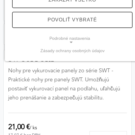
POVOLIŤ VYBRATÉ
Podrobné nastavenia
Zásady ochrany osobných údajov
NEVYHNUTNÉ COOKIES
SW-SUPPORT
(vždy aktívne, nemožno vypnúť)
Nohy pre vykurovacie panely zo série SWT -
Tieto cookies sú potrebné na správne fungovanie
Praktické nohy pre panely SWT. Umožňujú
webovej stránky a bez nich by nebolo možné
postaviť vykurovací panel na podlahu, uľahčujú
zabezpečiť jej plnú funkčnosť.
jeho prenášanie a zabezpečujú stabilitu.
Nevyhnutné cookies
21,00 €
/ ks
PREFERENČNÉ COOKIES